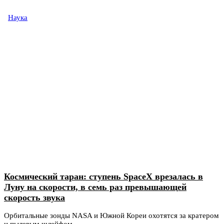
Наука
Космический таран: ступень SpaceX врезалась в
Луну на скорости, в семь раз превышающей
скорость звука
Орбитальные зонды NASA и Южной Кореи охотятся за кратером