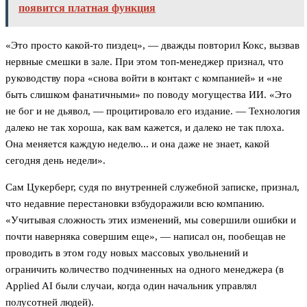
появится платная функция
«Это просто какой-то пиздец», — дважды повторил Кокс, вызвав
нервные смешки в зале. При этом топ-менеджер признал, что
руководству пора «снова войти в контакт с компанией» и «не
быть слишком фанатичными» по поводу могущества ИИ. «Это
не бог и не дьявол, — процитировало его издание. — Технология
далеко не так хороша, как вам кажется, и далеко не так плоха.
Она меняется каждую неделю... и она даже не знает, какой
сегодня день недели».
Сам Цукерберг, судя по внутренней служебной записке, признал,
что недавние перестановки взбудоражили всю компанию.
«Учитывая сложность этих изменений, мы совершили ошибки и
почти наверняка совершим еще», — написал он, пообещав не
проводить в этом году новых массовых увольнений и
ограничить количество подчиненных на одного менеджера (в
Applied AI были случаи, когда один начальник управлял
полусотней людей).