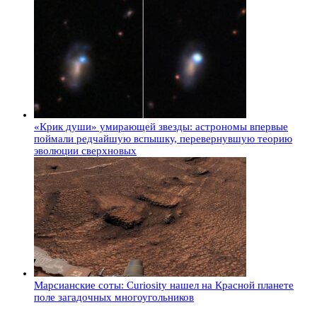
«Крик души» умирающей звезды: астрономы впервые
поймали редчайшую вспышку, перевернувшую теорию
эволюции сверхновых
Марсианские соты: Curiosity нашел на Красной планете
поле загадочных многоугольников