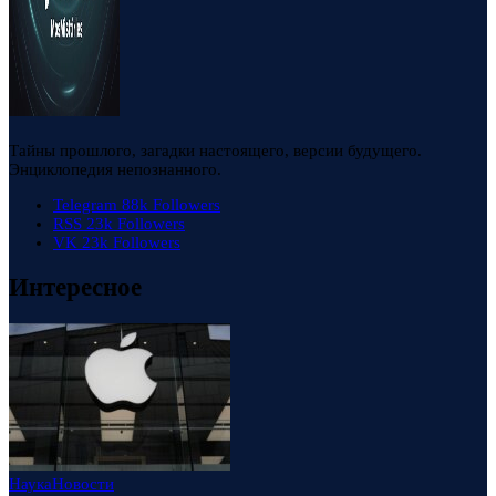
Тайны прошлого, загадки настоящего, версии будущего.
Энциклопедия непознанного.
Telegram
88k
Followers
RSS
23k
Followers
VK
23k
Followers
Интересное
Наука
Новости