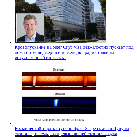
Кровопускание в Foster City: Visa безжалостно пускает под
нож топ-менеджеров и инженеров ради ставки на
искусственный интеллект
Космический таран: ступень SpaceX врезалась в Луну на
скорости, в семь раз превышающей скорость звука