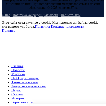
фотографий и прочих атрибутов принадлежат авторам или владельцам
лицензий на них. При использовании материалов ссылка на сайт
обязательна. © 2025 evmenov37.ru
О нас
Политика конфиденциальности
Написать нам
Этот сайт стал вкуснее с cookie Мы используем файлы cookie
для вашего удобства.
Политика Конфиденциальности
Принять
Главная
Новости
Мистика
НЛО, пришельцы
Тайны вселенной
Запретная археология
Наука
Стихия
История
Гороскоп 2026