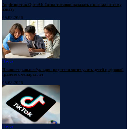
Apple против OpenAI: битва титанов началась с письма не тому
азиату
05.08.2026
Наука
Планшет раньше букваря: родители хотят учить детей цифровой
грамоте с четырех лет
05.08.2026
Наука