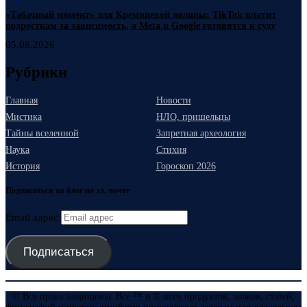
«Табачный момент» для Кремниевой долины: TikTok платит
подросткам за зависимость, а Meta и Google готовятся к суду
05.08.2026
Рубрики
Главная
Новости
Мистика
НЛО, пришельцы
Тайны вселенной
Запретная археология
Наука
Стихия
История
Гороскоп 2026
Подписаться на блог по эл. почте
Email адрес
Подписаться
© Все права защищены. Все ™ и © всех продуктов, знаков, статей,