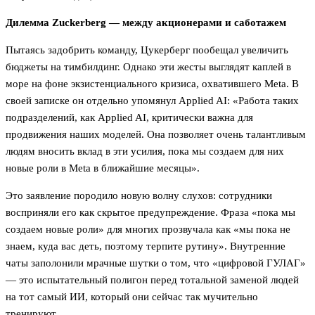
Дилемма Zuckerberg — между акционерами и саботажем
Пытаясь задобрить команду, Цукерберг пообещал увеличить
бюджеты на тимбилдинг. Однако эти жесты выглядят каплей в
море на фоне экзистенциального кризиса, охватившего Meta. В
своей записке он отдельно упомянул Applied AI: «Работа таких
подразделений, как Applied AI, критически важна для
продвижения наших моделей. Она позволяет очень талантливым
людям вносить вклад в эти усилия, пока мы создаем для них
новые роли в Meta в ближайшие месяцы».
Это заявление породило новую волну слухов: сотрудники
восприняли его как скрытое предупреждение. Фраза «пока мы
создаем новые роли» для многих прозвучала как «мы пока не
знаем, куда вас деть, поэтому терпите рутину». Внутренние
чаты заполонили мрачные шутки о том, что «цифровой ГУЛАГ»
— это испытательный полигон перед тотальной заменой людей
на тот самый ИИ, который они сейчас так мучительно
тренируют.