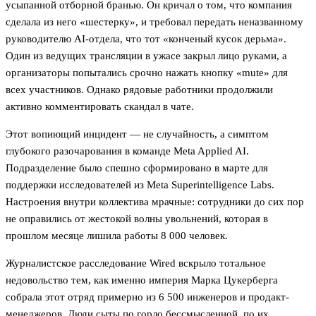
усыпанной отборной бранью. Он кричал о том, что компания
сделала из него «шестерку», и требовал передать неназванному
руководителю AI-отдела, что тот «конченый кусок дерьма».
Один из ведущих трансляции в ужасе закрыл лицо руками, а
организаторы попытались срочно нажать кнопку «mute» для
всех участников. Однако рядовые работники продолжили
активно комментировать скандал в чате.
Этот вопиющий инцидент — не случайность, а симптом
глубокого разочарования в команде Meta Applied AI.
Подразделение было спешно сформировано в марте для
поддержки исследователей из Meta Superintelligence Labs.
Настроения внутри коллектива мрачные: сотрудники до сих пор
не оправились от жестокой волны увольнений, которая в
прошлом месяце лишила работы 8 000 человек.
Журналистское расследование Wired вскрыло тотальное
недовольство тем, как именно империя Марка Цукерберга
собрала этот отряд примерно из 6 500 инженеров и продакт-
менеджеров. Люди сыты по горло бессмысленной, по их