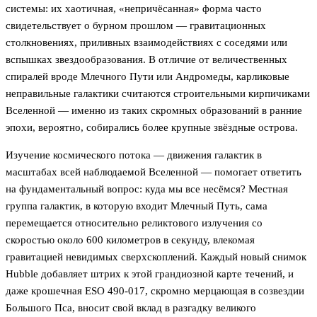
системы: их хаотичная, «непричёсанная» форма часто
свидетельствует о бурном прошлом — гравитационных
столкновениях, приливных взаимодействиях с соседями или
вспышках звездообразования. В отличие от величественных
спиралей вроде Млечного Пути или Андромеды, карликовые
неправильные галактики считаются строительными кирпичиками
Вселенной — именно из таких скромных образований в ранние
эпохи, вероятно, собирались более крупные звёздные острова.
Изучение космического потока — движения галактик в
масштабах всей наблюдаемой Вселенной — помогает ответить
на фундаментальный вопрос: куда мы все несёмся? Местная
группа галактик, в которую входит Млечный Путь, сама
перемещается относительно реликтового излучения со
скоростью около 600 километров в секунду, влекомая
гравитацией невидимых сверхскоплений. Каждый новый снимок
Hubble добавляет штрих к этой грандиозной карте течений, и
даже крошечная ESO 490-017, скромно мерцающая в созвездии
Большого Пса, вносит свой вклад в разгадку великого