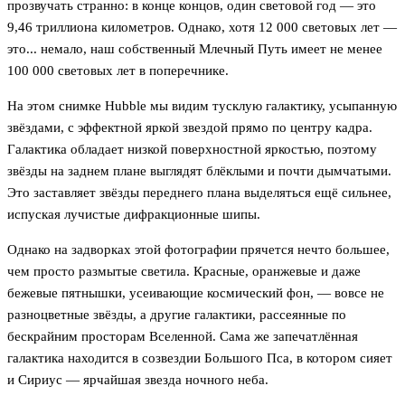
прозвучать странно: в конце концов, один световой год — это
9,46 триллиона километров. Однако, хотя 12 000 световых лет —
это... немало, наш собственный Млечный Путь имеет не менее
100 000 световых лет в поперечнике.
На этом снимке Hubble мы видим тусклую галактику, усыпанную
звёздами, с эффектной яркой звездой прямо по центру кадра.
Галактика обладает низкой поверхностной яркостью, поэтому
звёзды на заднем плане выглядят блёклыми и почти дымчатыми.
Это заставляет звёзды переднего плана выделяться ещё сильнее,
испуская лучистые дифракционные шипы.
Однако на задворках этой фотографии прячется нечто большее,
чем просто размытые светила. Красные, оранжевые и даже
бежевые пятнышки, усеивающие космический фон, — вовсе не
разноцветные звёзды, а другие галактики, рассеянные по
бескрайним просторам Вселенной. Сама же запечатлённая
галактика находится в созвездии Большого Пса, в котором сияет
и Сириус — ярчайшая звезда ночного неба.