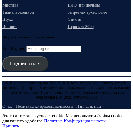
Мистика
НЛО, пришельцы
Тайны вселенной
Запретная археология
Наука
Стихия
История
Гороскоп 2026
Подписаться на блог по эл. почте
Email адрес
Подписаться
© Все права защищены. Все ™ и © всех продуктов, знаков, статей,
фотографий и прочих атрибутов принадлежат авторам или владельцам
лицензий на них. При использовании материалов ссылка на сайт
обязательна. © 2025 evmenov37.ru
О нас
Политика конфиденциальности
Написать нам
Этот сайт стал вкуснее с cookie Мы используем файлы cookie
для вашего удобства.
Политика Конфиденциальности
Принять