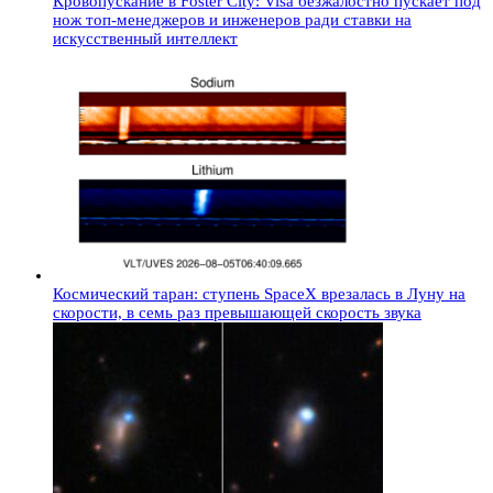
Кровопускание в Foster City: Visa безжалостно пускает под
нож топ-менеджеров и инженеров ради ставки на
искусственный интеллект
Космический таран: ступень SpaceX врезалась в Луну на
скорости, в семь раз превышающей скорость звука