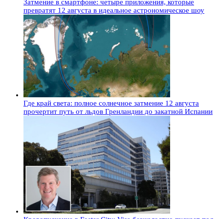
Затмение в смартфоне: четыре приложения, которые
превратят 12 августа в идеальное астрономическое шоу
Где край света: полное солнечное затмение 12 августа
прочертит путь от льдов Гренландии до закатной Испании