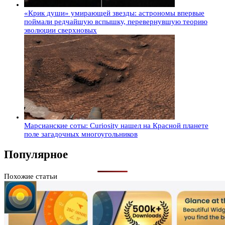
«Крик души» умирающей звезды: астрономы впервые
поймали редчайшую вспышку, перевернувшую теорию
эволюции сверхновых
Марсианские соты: Curiosity нашел на Красной планете
поле загадочных многоугольников
Популярное
Похожие статьи