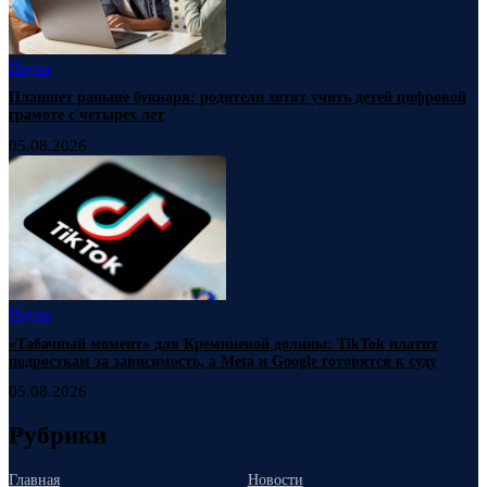
Наука
Планшет раньше букваря: родители хотят учить детей цифровой
грамоте с четырех лет
05.08.2026
Наука
«Табачный момент» для Кремниевой долины: TikTok платит
подросткам за зависимость, а Meta и Google готовятся к суду
05.08.2026
Рубрики
Главная
Новости