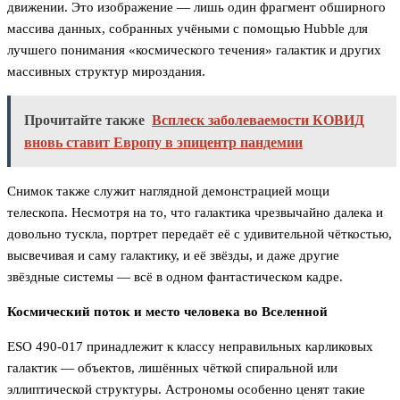
движении. Это изображение — лишь один фрагмент обширного
массива данных, собранных учёными с помощью Hubble для
лучшего понимания «космического течения» галактик и других
массивных структур мироздания.
Прочитайте также
Всплеск заболеваемости КОВИД
вновь ставит Европу в эпицентр пандемии
Снимок также служит наглядной демонстрацией мощи
телескопа. Несмотря на то, что галактика чрезвычайно далека и
довольно тускла, портрет передаёт её с удивительной чёткостью,
высвечивая и саму галактику, и её звёзды, и даже другие
звёздные системы — всё в одном фантастическом кадре.
Космический поток и место человека во Вселенной
ESO 490-017 принадлежит к классу неправильных карликовых
галактик — объектов, лишённых чёткой спиральной или
эллиптической структуры. Астрономы особенно ценят такие