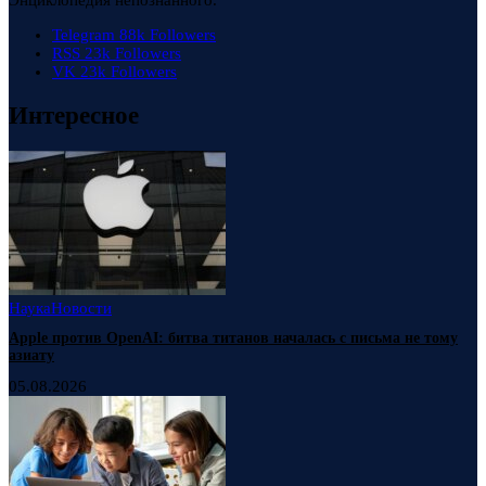
Энциклопедия непознанного.
Telegram
88k
Followers
RSS
23k
Followers
VK
23k
Followers
Интересное
Наука
Новости
Apple против OpenAI: битва титанов началась с письма не тому
азиату
05.08.2026