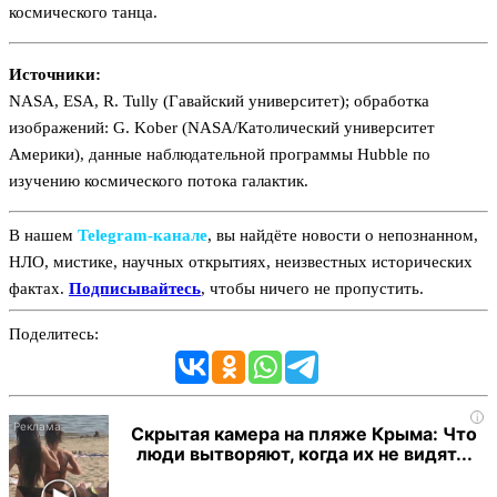
космического танца.
Источники:
NASA, ESA, R. Tully (Гавайский университет); обработка
изображений: G. Kober (NASA/Католический университет
Америки), данные наблюдательной программы Hubble по
изучению космического потока галактик.
В нашем
Telegram‑канале
, вы найдёте новости о непознанном,
НЛО, мистике, научных открытиях, неизвестных исторических
фактах.
Подписывайтесь
, чтобы ничего не пропустить.
Поделитесь:
i
Скрытая камера на пляже Крыма: Что
люди вытворяют, когда их не видят...