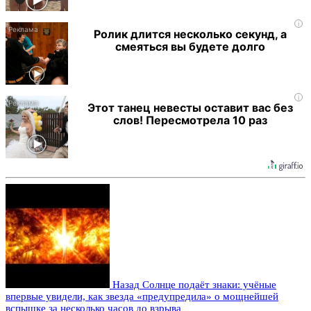
i
Ролик длится несколько секунд, а
смеяться вы будете долго
i
Этот танец невесты оставит вас без
слов! Пересмотрела 10 раз
Назад
Солнце подаёт знаки: учёные
впервые увидели, как звезда «предупредила» о мощнейшей
вспышке за несколько часов до взрыва