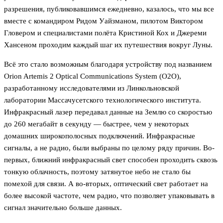
разрешения, публиковавшимся ежедневно, казалось, что мы все
вместе с командиром Ридом Уайзманом, пилотом Виктором
Гловером и специалистами полёта Кристиной Кох и Джереми
Хансеном проходим каждый шаг их путешествия вокруг Луны.
Всё это стало возможным благодаря устройству под названием
Orion Artemis 2 Optical Communications System (O2O),
разработанному исследователями из Линкольновской
лаборатории Массачусетского технологического института.
Инфракрасный лазер передавал данные на Землю со скоростью
до 260 мегабайт в секунду — быстрее, чем у некоторых
домашних широкополосных подключений. Инфракрасные
сигналы, а не радио, были выбраны по целому ряду причин. Во-
первых, ближний инфракрасный свет способен проходить сквозь
тонкую облачность, поэтому затянутое небо не стало бы
помехой для связи. А во-вторых, оптический свет работает на
более высокой частоте, чем радио, что позволяет упаковывать в
сигнал значительно больше данных.