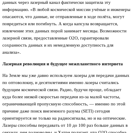
данных через лазерный канал фактически защитила эту
информацию. «В любой космической миссии учёные и инженеры
опасаются, что данные, не отправленные в ходе полёта, могут
повредиться или погибнуть. А когда капсула возвращается,
извлечение этих данных порой занимает месяцы. Возможности
лазерной связи, предоставленные O2O, гарантировали
сохранность данных и их немедленную доступность для
анализа».
Лазерная революция и будущее межпланетного интернета
На Земле мы уже давно используем лазеры для передачи данных
по оптоволокну, и десятилетиями именно лазеры считались
будущим космической связи. Радио, будучи проще, обладает
куда более низкой скоростью передачи из-за малой частоты,
ограничивающей пропускную способность, — именно по этой
причине даже поиск внеземного разума (SETI) сегодня
ориентируется не только на радиосигналы, но и на оптические.
Лазеры способны передавать от 10 до 100 раз больше данных в
секунду, чем радиоволны, и Хатри полагает, что O2O способна