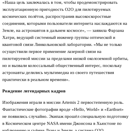
«Наша цель заключалась в том, чтобы продемонстрировать
эксплуатационную пригодность O2O для пилотируемых
космических полётов, распространив высокоскоростные
соединения, которыми пользователи интернета наслаждаются на
Земле, на астронавтов в дальнем космосе», — заявила Фарзана
Хатри, ведущий системный инженер группы оптической и
квантовой связи Линкольновской лаборатории. «Мы не только
осуществили первое применение лазерной связи на
пилотируемой миссии за пределами низкой околоземной орбиты,
но и вызвали колоссальный общественный интерес, поскольку
астронавты делились мультимедиа из своего путешествия
практически в реальном времени».
Рождение легендарных кадров
Изображения играли в миссии Artemis 2 первостепенную роль.
Фантастические фотографии вроде «Hello, World» и «Earthset»
не появились случайно. Экипаж прошёл специальную подготовку
в Космическом центре NASA имени Джонсона в Хьюстоне по
наблюдению и съёмке Луны и Земли, а система O2O