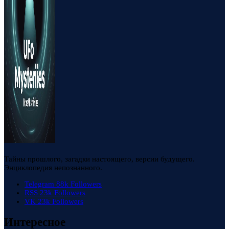
Тайны прошлого, загадки настоящего, версии будущего.
Энциклопедия непознанного.
Telegram
88k
Followers
RSS
23k
Followers
VK
23k
Followers
Интересное