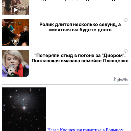
i
Ролик длится несколько секунд, а
смеяться вы будете долго
i
"Потеряли стыд в погоне за "Диором":
Поплавская вмазала семейке Плющенко
Назад
Крошечная галактика в Большом