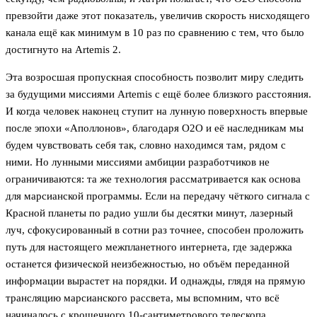
превзойти даже этот показатель, увеличив скорость нисходящего
канала ещё как минимум в 10 раз по сравнению с тем, что было
достигнуто на Artemis 2.
Эта возросшая пропускная способность позволит миру следить
за будущими миссиями Artemis с ещё более близкого расстояния.
И когда человек наконец ступит на лунную поверхность впервые
после эпохи «Аполлонов», благодаря O2O и её наследникам мы
будем чувствовать себя так, словно находимся там, рядом с
ними. Но лунными миссиями амбиции разработчиков не
ограничиваются: та же технология рассматривается как основа
для марсианской программы. Если на передачу чёткого сигнала с
Красной планеты по радио ушли бы десятки минут, лазерный
луч, сфокусированный в сотни раз точнее, способен проложить
путь для настоящего межпланетного интернета, где задержка
останется физической неизбежностью, но объём переданной
информации вырастет на порядки. И однажды, глядя на прямую
трансляцию марсианского рассвета, мы вспомним, что всё
начиналось с крошечного 10-сантиметрового телескопа,