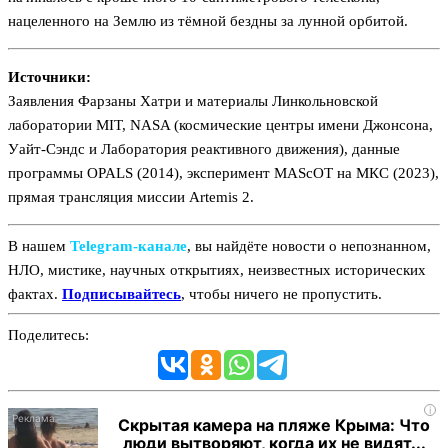
нацеленного на Землю из тёмной бездны за лунной орбитой.
Источники:
Заявления Фарзаны Хатри и материалы Линкольновской
лаборатории MIT, NASA (космические центры имени Джонсона,
Уайт-Сэндс и Лаборатория реактивного движения), данные
программы OPALS (2014), эксперимент MAScOT на МКС (2023),
прямая трансляция миссии Artemis 2.
В нашем
Telegram‑канале
, вы найдёте новости о непознанном,
НЛО, мистике, научных открытиях, неизвестных исторических
фактах.
Подписывайтесь
, чтобы ничего не пропустить.
Поделитесь:
i
Скрытая камера на пляже Крыма: Что
люди вытворяют, когда их не видят...