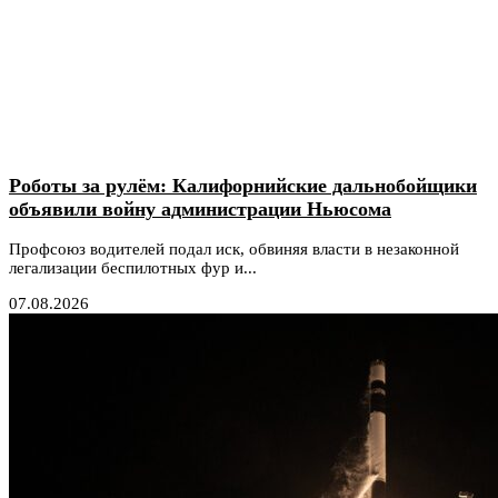
Роботы за рулём: Калифорнийские дальнобойщики
объявили войну администрации Ньюсома
Профсоюз водителей подал иск, обвиняя власти в незаконной
легализации беспилотных фур и...
07.08.2026