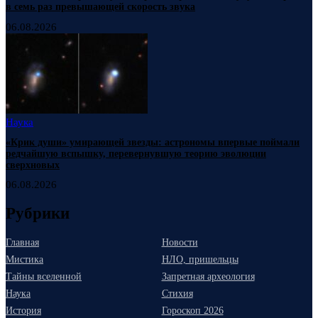
в семь раз превышающей скорость звука
06.08.2026
Наука
«Крик души» умирающей звезды: астрономы впервые поймали
редчайшую вспышку, перевернувшую теорию эволюции
сверхновых
06.08.2026
Рубрики
Главная
Новости
Мистика
НЛО, пришельцы
Тайны вселенной
Запретная археология
Наука
Стихия
История
Гороскоп 2026