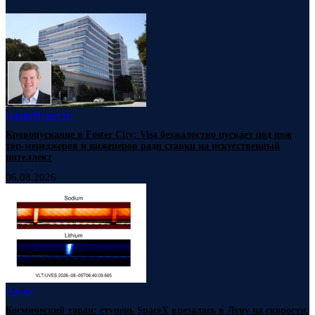
Наука
Новости
Кровопускание в Foster City: Visa безжалостно пускает под нож
топ-менеджеров и инженеров ради ставки на искусственный
интеллект
06.08.2026
Наука
Космический таран: ступень SpaceX врезалась в Луну на скорости,