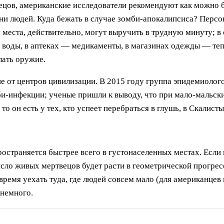
ецов, американские исследователи рекомендуют как можно 
, ни людей. Куда бежать в случае зомби-апокалипсиса? Перс
 места, действительно, могут выручить в трудную минуту; в
 воды, в аптеках — медикаменты, в магазинах одежды — теплы
лать оружие.
е от центров цивилизации. В 2015 году группа эпидемиолог
и-инфекции; ученые пришли к выводу, что при мало-мальск
то он есть у тех, кто успеет перебраться в глушь, в Скалисты
страняется быстрее всего в густонаселенных местах. Если 
сло живых мертвецов будет расти в геометрической прогресс
время уехать туда, где людей совсем мало (для американце
 немного.