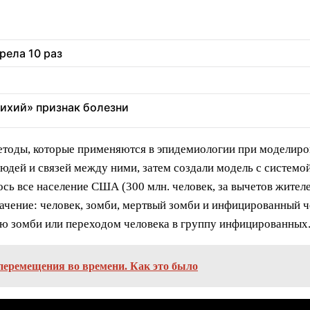
рела 10 раз
тихий» признак болезни
етоды, которые применяются в эпидемиологии при моделир
 людей и связей между ними, затем создали модель с систем
ось все население США (300 млн. человек, за вычетов жител
ачение: человек, зомби, мертвый зомби и инфицированный 
ью зомби или переходом человека в группу инфицированных
перемещения во времени. Как это было