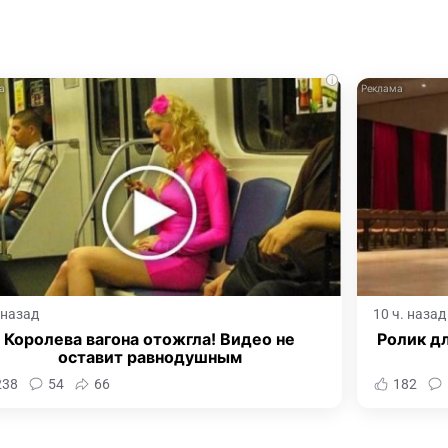
i
. назад
10 ч. назад
Королева вагона отожгла! Видео не
Ролик дл
оставит равнодушным
238
54
66
182