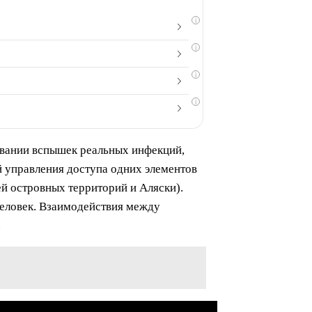
i
i
i
i
овании вспышек реальных инфекций,
ой управления доступа одних элементов
ей островных территорий и Аляски).
человек. Взаимодействия между
.