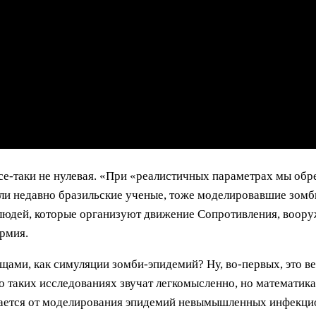
все-таки не нулевая. «При «реалистичных параметрах мы об
ли недавно бразильские ученые, тоже моделировавшие зомби
людей, которые организуют движение Сопротивления, вооруж
рмия.
ами, как симуляции зомби-эпидемий? Ну, во-первых, это ве
 таких исследованиях звучат легкомысленно, но математика 
чается от моделирования эпидемий невымышленных инфекци