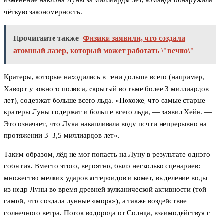
изменение наклона Луны за миллиарды лет, команда обнаружила
чёткую закономерность.
Прочитайте также
Физики заявили, что создали
атомный лазер, который может работать \"вечно\"
Кратеры, которые находились в тени дольше всего (например,
Хаворт у южного полюса, скрытый во тьме более 3 миллиардов
лет), содержат больше всего льда. «Похоже, что самые старые
кратеры Луны содержат и больше всего льда, — заявил Хейн. —
Это означает, что Луна накапливала воду почти непрерывно на
протяжении 3–3,5 миллиардов лет».
Таким образом, лёд не мог попасть на Луну в результате одного
события. Вместо этого, вероятно, было несколько сценариев:
множество мелких ударов астероидов и комет, выделение воды
из недр Луны во время древней вулканической активности (той
самой, что создала лунные «моря»), а также воздействие
солнечного ветра. Поток водорода от Солнца, взаимодействуя с