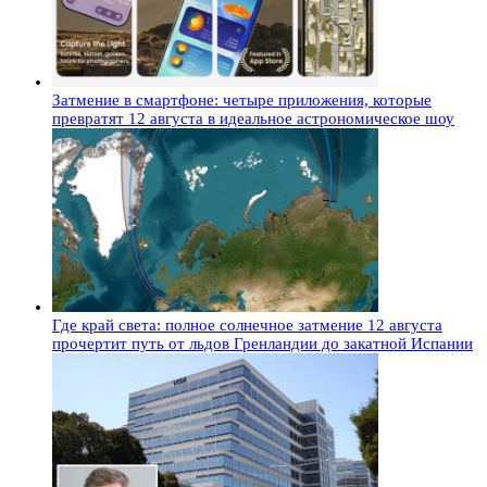
Затмение в смартфоне: четыре приложения, которые
превратят 12 августа в идеальное астрономическое шоу
Где край света: полное солнечное затмение 12 августа
прочертит путь от льдов Гренландии до закатной Испании