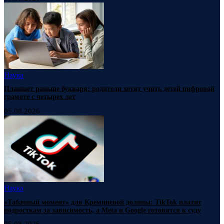
Наука
Планшет раньше букваря: родители хотят учить детей цифровой
грамоте с четырех лет
05.08.2026
Наука
«Табачный момент» для Кремниевой долины: TikTok платит
подросткам за зависимость, а Meta и Google готовятся к суду