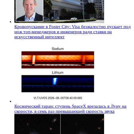
Кровопускание в Foster City: Visa безжалостно пускает под
нож топ-менеджеров и инженеров ради ставки на
искусственный интеллект
Космический таран: ступень SpaceX врезалась в Луну на
скорости, в семь раз превышающей скорость звука