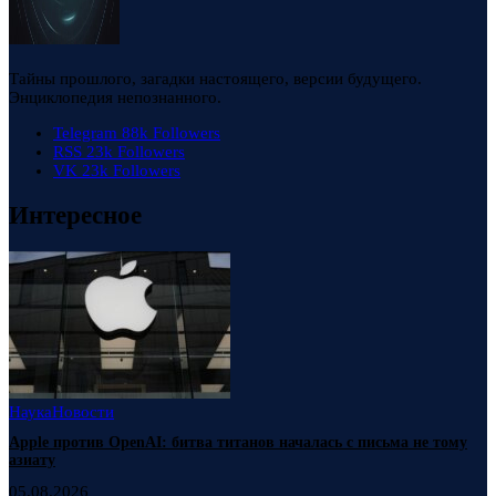
Тайны прошлого, загадки настоящего, версии будущего.
Энциклопедия непознанного.
Telegram
88k
Followers
RSS
23k
Followers
VK
23k
Followers
Интересное
Наука
Новости
Apple против OpenAI: битва титанов началась с письма не тому
азиату
05.08.2026