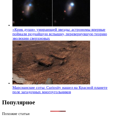
«Крик души» умирающей звезды: астрономы впервые
поймали редчайшую вспышку, перевернувшую теорию
эволюции сверхновых
Марсианские соты: Curiosity нашел на Красной планете
поле загадочных многоугольников
Популярное
Похожие статьи