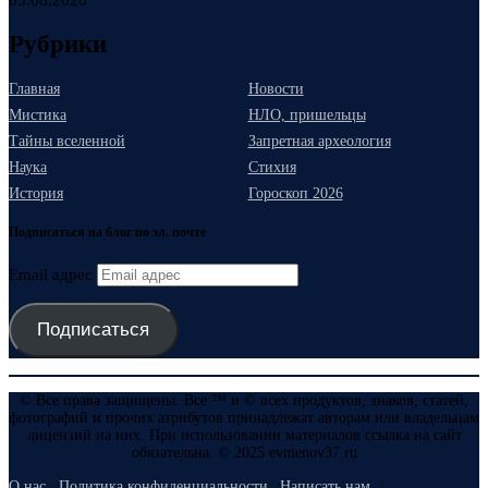
05.08.2026
Рубрики
Главная
Новости
Мистика
НЛО, пришельцы
Тайны вселенной
Запретная археология
Наука
Стихия
История
Гороскоп 2026
Подписаться на блог по эл. почте
Email адрес
Подписаться
© Все права защищены. Все ™ и © всех продуктов, знаков, статей,
фотографий и прочих атрибутов принадлежат авторам или владельцам
лицензий на них. При использовании материалов ссылка на сайт
обязательна. © 2025 evmenov37.ru
О нас
Политика конфиденциальности
Написать нам