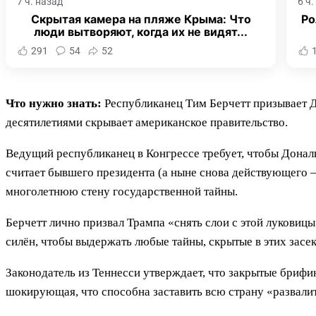
7 ч. назад
6 ч
Скрытая камера на пляже Крыма: Что
Ро
люди вытворяют, когда их не видят...
291
54
52
Что нужно знать:
Республиканец Тим Берчетт призывает Д
десятилетиями скрывает американское правительство.
Ведущий республиканец в Конгрессе требует, чтобы Донал
считает бывшего президента (а ныне снова действующего 
многолетнюю стену государственной тайны.
Берчетт лично призвал Трампа «снять слои с этой луковиц
силён, чтобы выдержать любые тайны, скрытые в этих засе
Законодатель из Теннесси утверждает, что закрытые бриф
шокирующая, что способна заставить всю страну «развалит