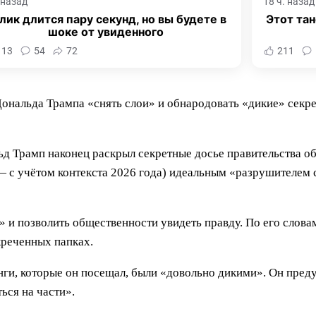
. назад
18 ч. назад
лик длится пару секунд, но вы будете в
Этот тан
шоке от увиденного
113
54
72
211
ональда Трампа «снять слои» и обнародовать «дикие» секр
ьд Трамп наконец раскрыл секретные досье правительства о
— с учётом контекста 2026 года) идеальным «разрушителем
ы» и позволить общественности увидеть правду. По его слов
креченных папках.
инги, которые он посещал, были «довольно дикими». Он пре
ься на части».