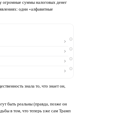
ему огромные суммы налоговых денег
явлениях: одни «алфавитные
i
i
i
i
ственность знала то, что знает он,
гут быть реальны (правда, позже он
дьбы в том, что теперь уже сам Трамп