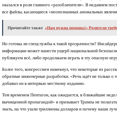
оказался в роли главного «разоблачителя». В недавнем пост
все файлы, касающиеся «неопознанных аномальных явлени
Прочитайте также
«Нам нужна помощь!» Родители требу
Но готовы ли спецслужбы к такой прозрачности? Инсайдеры
информации может нанести ущерб национальной безопасно
публикуем всё, либо продолжаем играть в эту опасную игр
Более того, конгрессмен намекнул, что некоторые из рассе
обратные инженерные разработки. «Речь идёт не только о т
добавил он в интервью местному изданию.
Тем временем Пентагон, как ожидается, в ближайшие недел
вычищенной пропагандой» и призывает Трампа не полагать
знать, на что ушли триллионы долларов и почему наши лучш