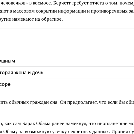
человечков» в космосе. Берчетт требует отчёта о том, поч
няют в массовом сокрытии информации и противоречивых за
ругие намекают на обратное.
душным
торая жена и дочь
соре
ить обычных граждан сна. Он предполагает, что если бы обще
, как сам Барак Обама ранее намекнул, что инопланетяне мо
ал Обаму за возможную утечку секретных данных. Ирония су