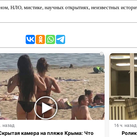
нном, НЛО, мистике, научных открытиях, неизвестных истор
i
ч. назад
16 ч. назад
Скрытая камера на пляже Крыма: Что
Ролик