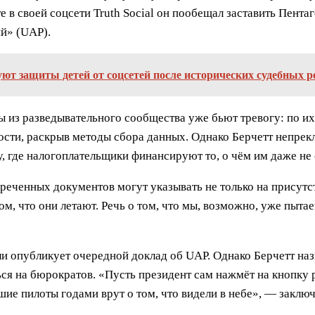
е в своей соцсети Truth Social он пообещал заставить Пента
й» (UAP).
ют защиты детей от соцсетей после исторических судебных 
 из разведывательного сообщества уже бьют тревогу: по их
сти, раскрыв методы сбора данных. Однако Берчетт непрек
у, где налогоплательщики финансируют то, о чём им даже не
креченных документов могут указывать не только на присутс
ом, что они летают. Речь о том, что мы, возможно, уже пыта
и опубликует очередной доклад об UAP. Однако Берчетт наз
ся на бюрократов. «Пусть президент сам нажмёт на кнопку 
ие пилоты годами врут о том, что видели в небе», — заключ