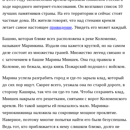
ходе народного интернет-голосования. Он возглавил список 10
лучших памятников страны. На его территории и сейчас стоят
частные дома. Их жители говорят, что над стенами кремля
летает самое настоящее
привидение
. Увидеть его может каждый.
Башню, которая ближе всех расположена к реке Коломенке,
называют Маринкина. Издали она кажется круглой, но на самом
деле состоит из множества граней. Множество легенд связано и
с заточением в башне Марины Мнишек. Она год правила в
Коломне, но бежала, когда князь Пожарский подошел с войском.
Марина успела разграбить город и где-то зарыла клад, который
до сих пор ищут. Скорее всего, уезжала она по старой дороге, в
сторону Каширы, так что он где-то там. Чтобы сохранить клад,
Мнишек накрыла его решетками, снятыми с ворот Коломенского
кремля. Но такой защиты ей показалось мало. Маринка-
чернокнижница наложила на сокровище мощное проклятие.
Наверное, поэтому многие попытки найти его были безуспешны.
Ведь тот, кто приближается к нему слишком близко, долго не