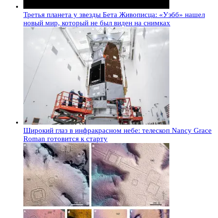
Третья планета у звезды Бета Живописца: «Уэбб» нашел
новый мир, который не был виден на снимках
Широкий глаз в инфракрасном небе: телескоп Nancy Grace
Roman готовится к старту