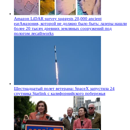
Amazon LiDAR survey suggests 20,000 ancient
earАмазония, которой не должно было быть: лазеры нашли
более 20 тысяч древних земляных сооружений под
пологом лесаthworks
Шестнадцатый полет ветерана: SpaceX запустила 24
спутника Starlink с калифорнийского побережья