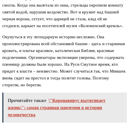
смогла. Когда она вылетала из окна, стрельцы окропили комнату
святой водой, нарушив колдовство. Вот и кружит над башней
черная ворона, сетует, что царицей не стала, клад ей не
сгодился, каркает на посетителей музея «Коломенский кремль».
Окунуться в эту легендарную историю несложно. Она
проиллюстрирована всей обстановкой башни - здесь и старинная
кровать, и платье красивое, католическая Библия, красивые
подсвечники. Организаторы экспозиции уверены, что содержать
пленницу должны были хорошо. На Руси Смутное время, кто
придет к власти – неизвестно. Может случиться так, что Мнишек
вновь сядет на престол и тогда полетят головы. Поэтому
стерегли, но берегли.
Прочитайте также
\"Коронавирус вытягивает
жизнь\": самая странная пандемия в истории
человечества