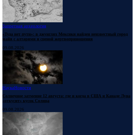
Запретная археология
«Туда нет пути»: в джунглях Мексики найден неизвестный город
майя с алтарями и сценой жертвоприношения
09.08.2026
Наука
Новости
Солнечное затмение 12 августа: где и когда в США и Канаде Луна
«откусит» кусок Солнца
09.08.2026