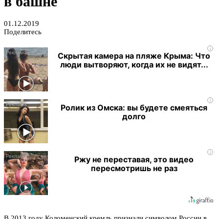
в башне
01.12.2019
Поделитесь
i
Скрытая камера на пляже Крыма: Что
люди вытворяют, когда их не видят...
i
Ролик из Омска: вы будете смеяться
долго
i
Ржу не переставая, это видео
пересмотришь не раз
В 2013 году Коломенский кремль признали символом России в