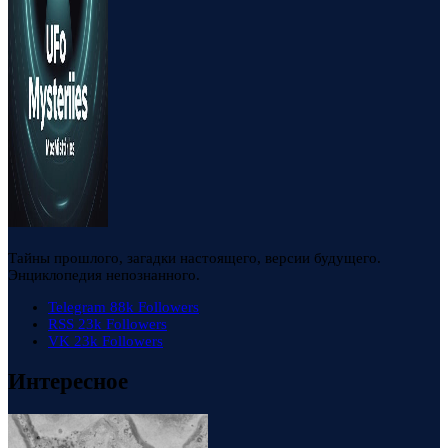
Тайны прошлого, загадки настоящего, версии будущего.
Энциклопедия непознанного.
Telegram
88k
Followers
RSS
23k
Followers
VK
23k
Followers
Интересное