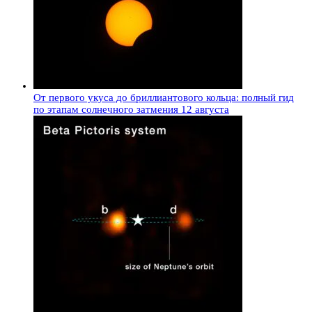
От первого укуса до бриллиантового кольца: полный гид
по этапам солнечного затмения 12 августа