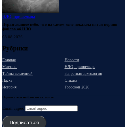
НЛО, пришельцы
Неразгаданное небо: что на самом деле показала пятая порция
файлов об НЛО
08.08.2026
Рубрики
Главная
Новости
Мистика
НЛО, пришельцы
Тайны вселенной
Запретная археология
Наука
Стихия
История
Гороскоп 2026
Подписаться на блог по эл. почте
Email адрес
Подписаться