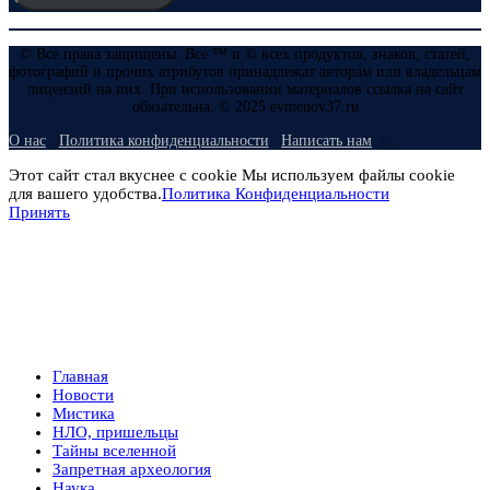
© Все права защищены. Все ™ и © всех продуктов, знаков, статей,
фотографий и прочих атрибутов принадлежат авторам или владельцам
лицензий на них. При использовании материалов ссылка на сайт
обязательна. © 2025 evmenov37.ru
О нас
Политика конфиденциальности
Написать нам
Этот сайт стал вкуснее с cookie Мы используем файлы cookie
для вашего удобства.
Политика Конфиденциальности
Принять
Главная
Новости
Мистика
НЛО, пришельцы
Тайны вселенной
Запретная археология
Наука