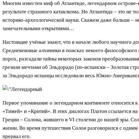
Многим известен миф об Атлантиде, легендарном острове-к
результате страшного катаклизма. Но Атлантида – это не т
историко-археологической науки. Скажем даже больше – н
замечательными открытиями…
Настоящие учёные знают, что в начале любого научного дос
Средневековые алхимики в поисках некоего философского 
порох, разгадали тайны некоторых законов преобразования
грезили мечтами об Эльдорадо (по-испански – Золотая стран
за Эльдорадо испанцы исследовали весь Южно-Американск
Первое упоминание о легендарном континенте относится к 
«Тимей» и «Критий». В этих диалогах Платон ссылается на
Греции – Солона, жившего в VI столетии до нашей эры. Сол
жизни. Во время путешествия Солон разговорился с одним 
прервал его.