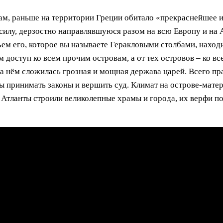
ам, раньше на территории Греции обитало «прекраснейшее 
силу, дерзостно направлявшуюся разом на всю Европу и на 
тьем его, которое вы называете Геракловыми столбами, нахо
ям доступ ко всем прочим островам, а от тех островов – ко
а нём сложилась грозная и мощная держава царей. Всего пра
бы принимать законы и вершить суд. Климат на острове-мате
 Атланты строили великолепные храмы и города, их верфи 