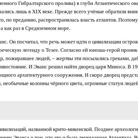
еменного Гибралтарского пролива) в глуби Атлантического о
ались лишь в XIX веке. Прежде всего учёные обратили вни
то, по преданию, распространялась власть атлантов. Поэтом
 а как раз в Средиземном море.
с. Он посчитал, что речь может идти о цивилизации острова
греческую легенду о Тезее. Согласно ей юноша-герой проник
, пожиравшее людей, – жертвы эти посылались греками, да
тивостояние. И Эванс решил найти дворец царя Миноса. В 19
ощного архитектурного сооружения. И скоро дворец предста
 необычные колонны чёрного цвета, огромные статуи людей
ивилизаций, названной крито-микенской. Позднее археолог
нию Эванса о том, что это и была легендарная Атлантида. В