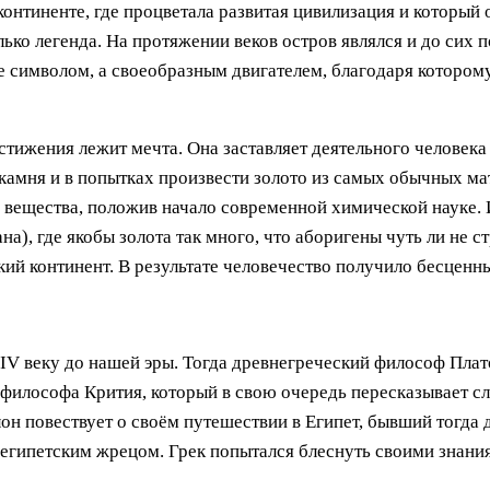
онтиненте, где процветала развитая цивилизация и который 
олько легенда. На протяжении веков остров являлся и до сих
е символом, а своеобразным двигателем, благодаря котором
тижения лежит мечта. Она заставляет деятельного человека 
камня и в попытках произвести золото из самых обычных ма
 вещества, положив начало современной химической науке. 
а), где якобы золота так много, что аборигены чуть ли не ст
ий континент. В результате человечество получило бесцен
IV веку до нашей эры. Тогда древнегреческий философ Плато
 философа Крития, который в свою очередь пересказывает с
он повествует о своём путешествии в Египет, бывший тогда 
египетским жрецом. Грек попытался блеснуть своими знания