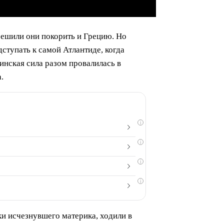
решили они покорить и Грецию. Но
ступать к самой Атлантиде, когда
инская сила разом провалилась в
.
i
i
i
i
и исчезнувшего материка, ходили в