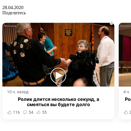
28.04.2020
Поделитесь
i
10 ч. назад
4 ч
Ролик длится несколько секунд, а
Ро
смеяться вы будете долго
116
54
55