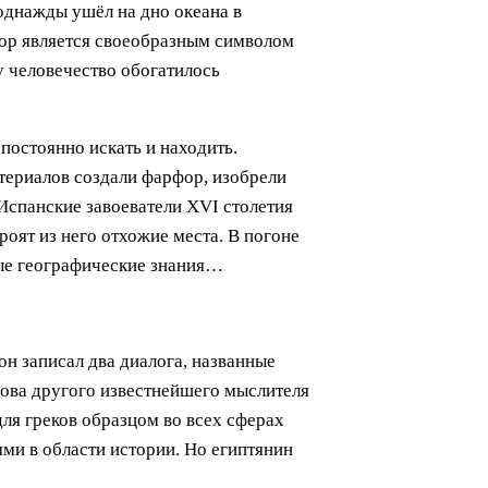
однажды ушёл на дно океана в
 пор является своеобразным символом
у человечество обогатилось
постоянно искать и находить.
териалов создали фарфор, изобрели
Испанские завоеватели XVI столетия
роят из него отхожие места. В погоне
ные географические знания…
н записал два диалога, названные
лова другого известнейшего мыслителя
для греков образцом во всех сферах
ми в области истории. Но египтянин