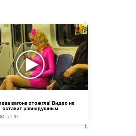
i
ева вагона отожгла! Видео не
оставит равнодушным
54
37