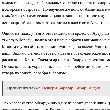
плавание на запад от Геракловых столбов (то есть от совр
и Азорские острова… Но научные же поиски Атлантиды нач
колыбелью многих великих цивилизаций, на которое когда-
легендарный материк мог находиться вовсе не в Атлантике,
Одним из таких учёных был английский археолог Артур Эван
тяжёлую борьбу. Эванс в этом плане обратил внимание на 
Миноса и убил обитавшее там чудовище по имени Минотавр
царя. Видимо, легенда отразила давнее греко-критское про
раскопки на Крите. Сначала археолог обнаружил остатки м
Огромные залы, украшенные великолепнейшими картинами,
утварь из золота, серебра и бронзы.
Прочитайте также
Пещеры Барабар, Бихар, Индия
Так человечество обнаружило одну из своих древнейших ц
дворцов и целых городов. Ряд учёных присоединились к мне