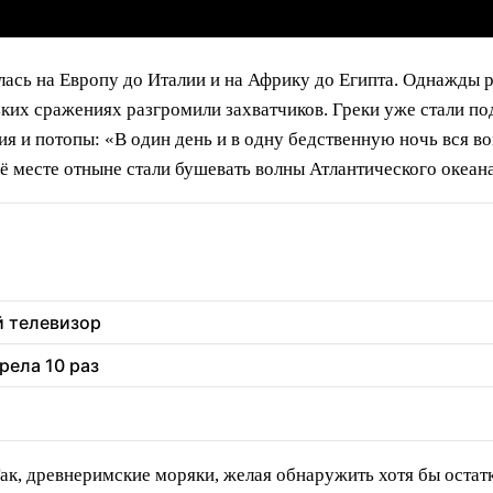
ялась на Европу до Италии и на Африку до Египта. Однажды 
ких сражениях разгромили захватчиков. Греки уже стали под
я и потопы: «В один день и в одну бедственную ночь вся во
ё месте отныне стали бушевать волны Атлантического океана
й телевизор
рела 10 раз
к, древнеримские моряки, желая обнаружить хотя бы остатк