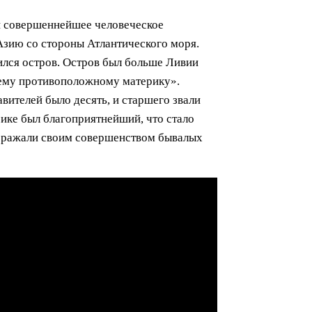
и совершеннейшее человеческое
Азию со стороны Атлантического моря.
дился остров. Остров был больше Ливии
 всему противоположному материку».
вителей было десять, и старшего звали
рике был благоприятнейший, что стало
поражали своим совершенством бывалых