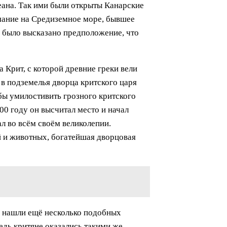
кеана. Так ими были открыты Канарские
мание на Средиземное море, бывшее
у было высказано предположение, что
 Крит, с которой древние греки вели
 в подземелья дворца критского царя
бы умилостивить грозного критского
00 году он высчитал место и начал
л во всём своём великолепии.
 и животных, богатейшая дворцовая
и нашли ещё несколько подобных
едь критяне оказались такими же