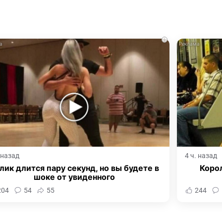
i
. назад
4 ч. назад
лик длится пару секунд, но вы будете в
Корол
шоке от увиденного
204
54
55
244