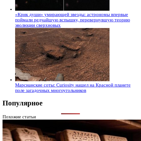
«Крик души» умирающей звезды: астрономы впервые
поймали редчайшую вспышку, перевернувшую теорию
эволюции сверхновых
Марсианские соты: Curiosity нашел на Красной планете
поле загадочных многоугольников
Популярное
Похожие статьи