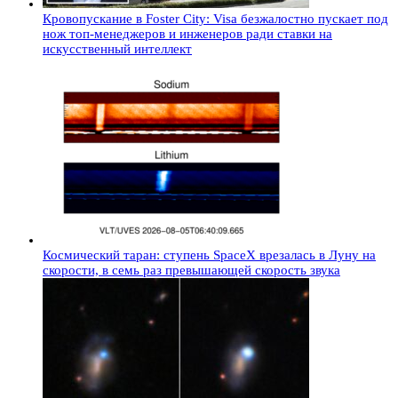
Кровопускание в Foster City: Visa безжалостно пускает под
нож топ-менеджеров и инженеров ради ставки на
искусственный интеллект
Космический таран: ступень SpaceX врезалась в Луну на
скорости, в семь раз превышающей скорость звука