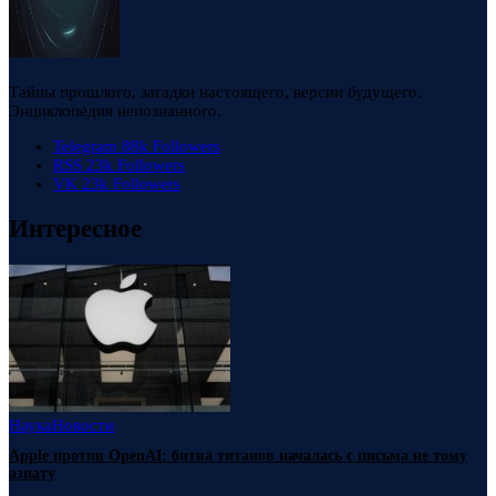
Тайны прошлого, загадки настоящего, версии будущего.
Энциклопедия непознанного.
Telegram
88k
Followers
RSS
23k
Followers
VK
23k
Followers
Интересное
Наука
Новости
Apple против OpenAI: битва титанов началась с письма не тому
азиату