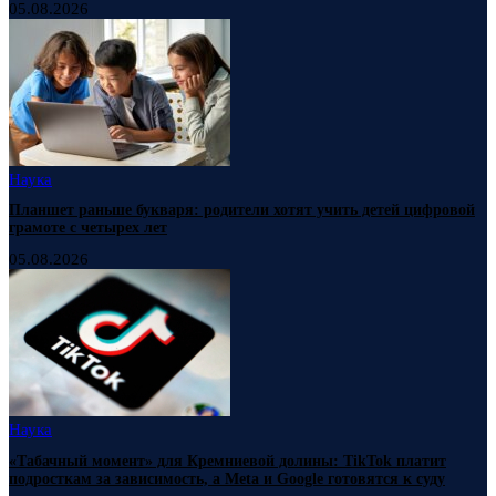
05.08.2026
Наука
Планшет раньше букваря: родители хотят учить детей цифровой
грамоте с четырех лет
05.08.2026
Наука
«Табачный момент» для Кремниевой долины: TikTok платит
подросткам за зависимость, а Meta и Google готовятся к суду