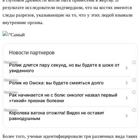
в глубокой древности могли быть принесены в жертву. В
результате исследователи подтвердили, что на костях имеются
следы разрезов, указывающие на то, что у этих людей изымали
внутренние органы.
Новости партнеров
i
Ролик длится пару секунд, но вы будете в шоке от
увиденного
i
Ролик из Омска: вы будете смеяться долго
i
Рак начинается не с боли: онколог назвал первый
«тихий» признак болезни
i
Королева вагона отожгла! Видео не оставит
равнодушным
Более того, ученые идентифицировали три различных вида таких