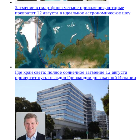
Затмение в смартфоне: четыре приложения, которые
превратят 12 августа в идеальное астрономическое шоу
Где край света: полное солнечное затмение 12 августа
прочертит путь от льдов Гренландии до закатной Испании