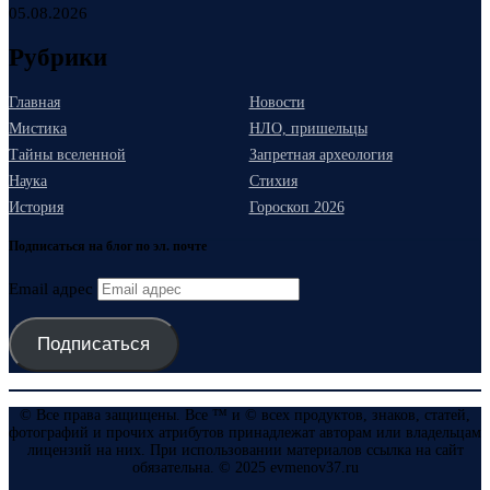
05.08.2026
Рубрики
Главная
Новости
Мистика
НЛО, пришельцы
Тайны вселенной
Запретная археология
Наука
Стихия
История
Гороскоп 2026
Подписаться на блог по эл. почте
Email адрес
Подписаться
© Все права защищены. Все ™ и © всех продуктов, знаков, статей,
фотографий и прочих атрибутов принадлежат авторам или владельцам
лицензий на них. При использовании материалов ссылка на сайт
обязательна. © 2025 evmenov37.ru