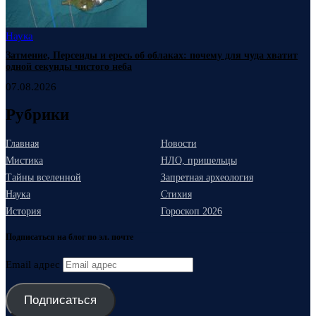
Наука
Затмение, Персеиды и ересь об облаках: почему для чуда хватит
одной секунды чистого неба
07.08.2026
Рубрики
Главная
Новости
Мистика
НЛО, пришельцы
Тайны вселенной
Запретная археология
Наука
Стихия
История
Гороскоп 2026
Подписаться на блог по эл. почте
Email адрес
Подписаться