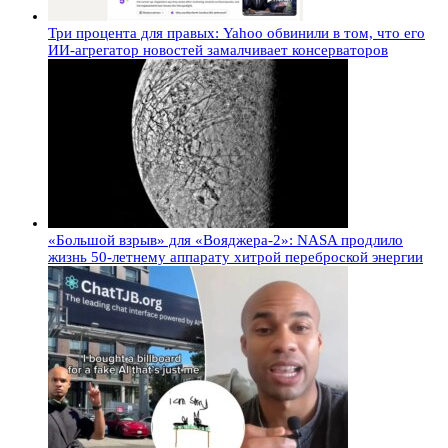
Три процента для правых: Yahoo обвинили в том, что его
ИИ-агрегатор новостей замалчивает консерваторов
«Большой взрыв» для «Вояджера-2»: NASA продлило
жизнь 50-летнему аппарату хитрой переброской энергии