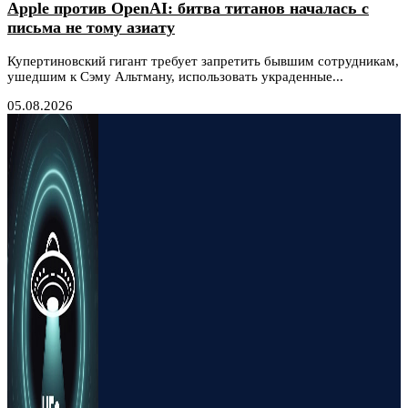
Apple против OpenAI: битва титанов началась с
письма не тому азиату
Купертиновский гигант требует запретить бывшим сотрудникам,
ушедшим к Сэму Альтману, использовать украденные...
05.08.2026