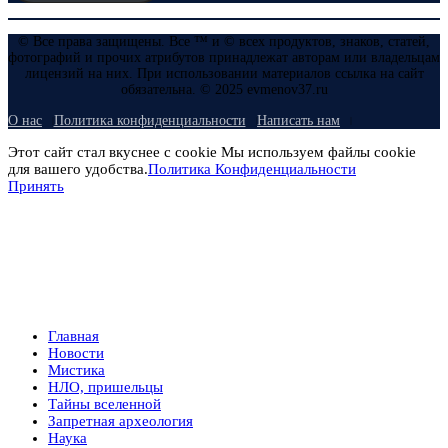
© Все права защищены. Все ™ и © всех продуктов, знаков, статей,
фотографий и прочих атрибутов принадлежат авторам или владельцам
лицензий на них. При использовании материалов ссылка на сайт
обязательна. © 2025 evmenov37.ru
О нас
Политика конфиденциальности
Написать нам
Этот сайт стал вкуснее с cookie Мы используем файлы cookie
для вашего удобства.
Политика Конфиденциальности
Принять
Главная
Новости
Мистика
НЛО, пришельцы
Тайны вселенной
Запретная археология
Наука