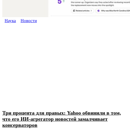
Наука
Новости
Три процента для правых: Yahoo обвинили в том,
что его ИИ-агрегатор новостей замалчивает
консерваторов