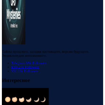
Тайны прошлого, загадки настоящего, версии будущего.
Энциклопедия непознанного.
Telegram
88k
Followers
RSS
23k
Followers
VK
23k
Followers
Интересное