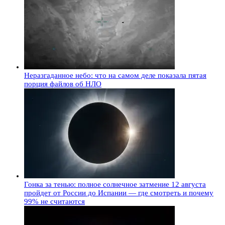
Неразгаданное небо: что на самом деле показала пятая
порция файлов об НЛО
Гонка за тенью: полное солнечное затмение 12 августа
пройдет от России до Испании — где смотреть и почему
99% не считаются