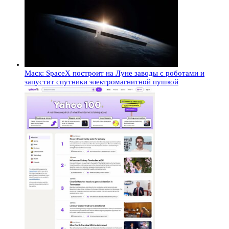
Маск: SpaceX построит на Луне заводы с роботами и
запустит спутники электромагнитной пушкой