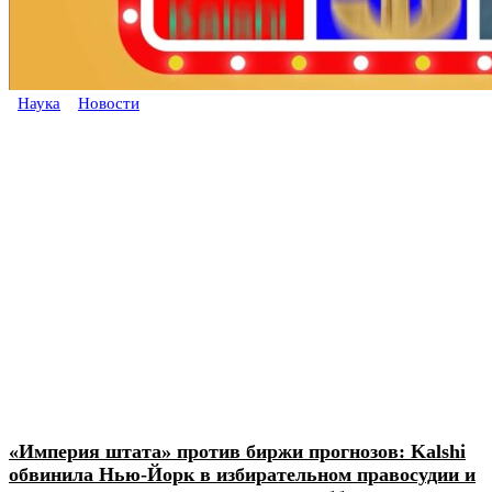
Наука
Новости
«Империя штата» против биржи прогнозов: Kalshi
обвинила Нью-Йорк в избирательном правосудии и