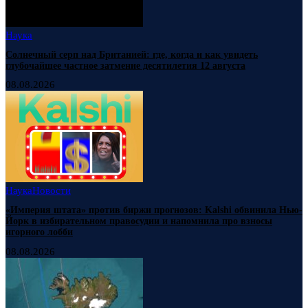
Наука
Солнечный серп над Британией: где, когда и как увидеть
глубочайшее частное затмение десятилетия 12 августа
08.08.2026
Наука
Новости
«Империя штата» против биржи прогнозов: Kalshi обвинила Нью-
Йорк в избирательном правосудии и напомнила про взносы
игорного лобби
08.08.2026