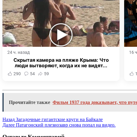
24 ч. назад
16 
Скрытая камера на пляже Крыма: Что
люди вытворяют, когда их не видят...
290
54
59
Прочитайте также
Фильм 1937 года доказывает, что пу
Назад
Загадочные гигантские круги на Байкале
Далее
Патагонский плезиозавр снова попал на видео.
Оставьте Комментарий