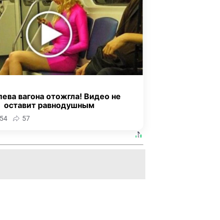
ева вагона отожгла! Видео не
оставит равнодушным
54
57