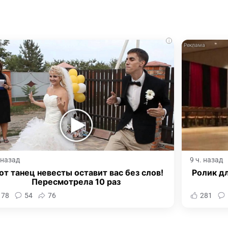
i
. назад
9 ч. назад
от танец невесты оставит вас без слов!
Ролик дл
Пересмотрела 10 раз
178
54
76
281