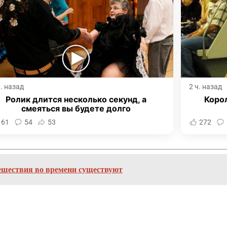
ч. назад
2 ч. назад
Ролик длится несколько секунд, а
Корол
смеяться вы будете долго
161
54
53
272
тешествия во времени существуют