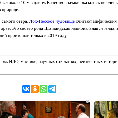
т был около 10 м в длину. Качество съемки оказалось не оче
 природе.
 самого озера.
Лох-Несское чудовище
считают мифическим 
рье. Это своего рода Шотландская национальная легенда, з
ий произошли только в 2019 году.
нном, НЛО, мистике, научных открытиях, неизвестных истор
i