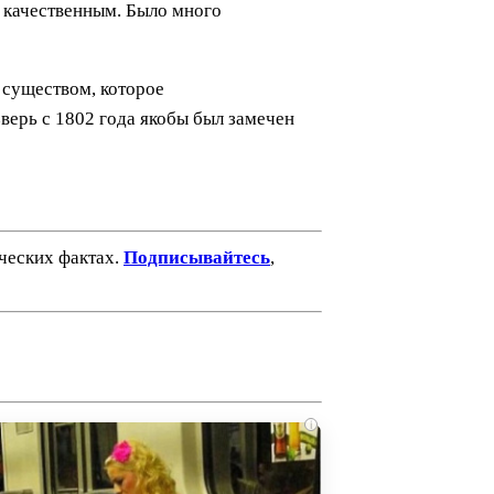
нь качественным. Было много
существом, которое
верь с 1802 года якобы был замечен
ических фактах.
Подписывайтесь
,
i