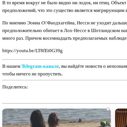
В то время вокруг не было видно ни лодок, ни птиц. Объек
предположений, что это существо является мигрирующим в
По мнению Эоина О\'Фаодхагейна, Несси не уходит дальше
предположительно обитает в Лох-Нессе в Шотландском наго
много раз. Причем восемнадцать предполагаемых наблюден
https://youtu.be/LT8fEt0G39g
В нашем
Telegram‑канале
, вы найдёте новости о непозна
чтобы ничего не пропустить.
Поделитесь:
i