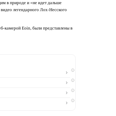
щим в природе и «не идет дальше
л видео легендарного Лох-Несского
б-камерой Eoin, были представлены в
i
i
i
i