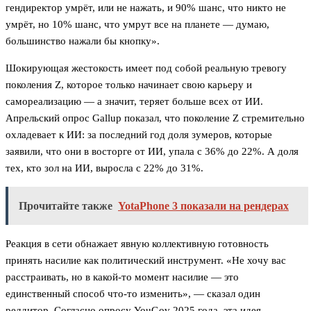
гендиректор умрёт, или не нажать, и 90% шанс, что никто не
умрёт, но 10% шанс, что умрут все на планете — думаю,
большинство нажали бы кнопку».
Шокирующая жестокость имеет под собой реальную тревогу
поколения Z, которое только начинает свою карьеру и
самореализацию — а значит, теряет больше всех от ИИ.
Апрельский опрос Gallup показал, что поколение Z стремительно
охладевает к ИИ: за последний год доля зумеров, которые
заявили, что они в восторге от ИИ, упала с 36% до 22%. А доля
тех, кто зол на ИИ, выросла с 22% до 31%.
Прочитайте также
YotaPhone 3 показали на рендерах
Реакция в сети обнажает явную коллективную готовность
принять насилие как политический инструмент. «Не хочу вас
расстраивать, но в какой-то момент насилие — это
единственный способ что-то изменить», — сказал один
реддитор. Согласно опросу YouGov 2025 года, эта идея