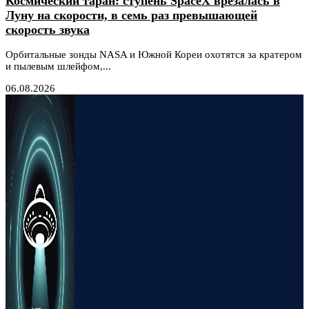
Космический таран: ступень SpaceX врезалась в
Луну на скорости, в семь раз превышающей
скорость звука
Орбитальные зонды NASA и Южной Кореи охотятся за кратером
и пылевым шлейфом,...
06.08.2026