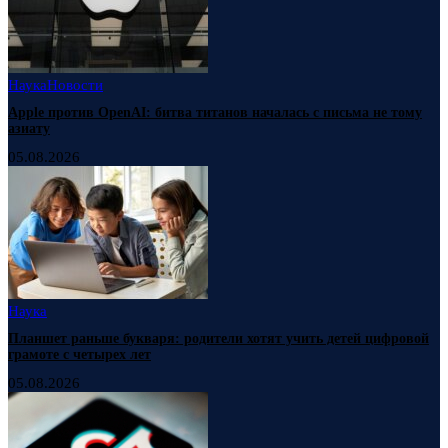
Наука
Новости
Apple против OpenAI: битва титанов началась с письма не тому
азиату
05.08.2026
Наука
Планшет раньше букваря: родители хотят учить детей цифровой
грамоте с четырех лет
05.08.2026