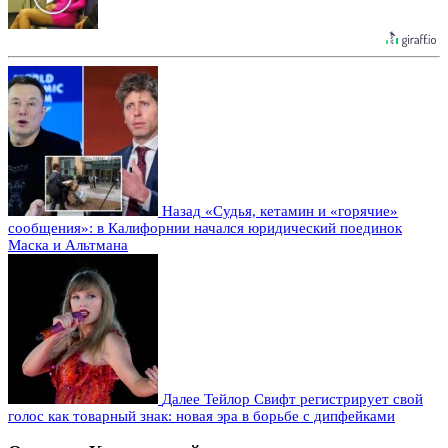
Назад
«Судья, кетамин и «горячие»
сообщения»: в Калифорнии начался юридический поединок
Маска и Альтмана
Далее
Тейлор Свифт регистрирует свой
голос как товарный знак: новая эра в борьбе с дипфейками