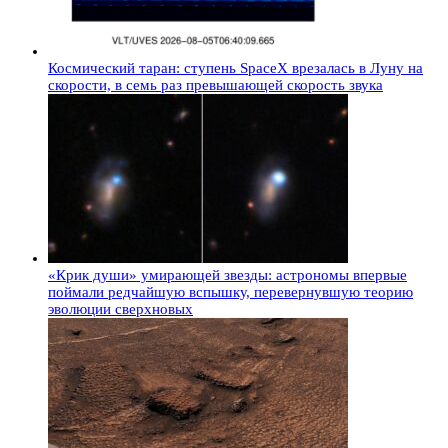
Космический таран: ступень SpaceX врезалась в Луну на
скорости, в семь раз превышающей скорость звука
«Крик души» умирающей звезды: астрономы впервые
поймали редчайшую вспышку, перевернувшую теорию
эволюции сверхновых