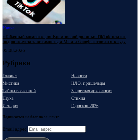
Наука
«Табачный момент» для Кремниевой долины: TikTok платит
подросткам за зависимость, а Meta и Google готовятся к суду
05.08.2026
Рубрики
Главная
Новости
Мистика
НЛО, пришельцы
Тайны вселенной
Запретная археология
Наука
Стихия
История
Гороскоп 2026
Подписаться на блог по эл. почте
Email адрес