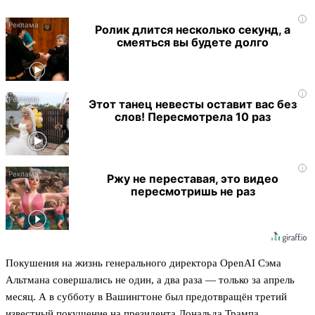
i
Ролик длится несколько секунд, а
смеяться вы будете долго
i
Этот танец невесты оставит вас без
слов! Пересмотрела 10 раз
i
Ржу не переставая, это видео
пересмотришь не раз
Покушения на жизнь генерального директора OpenAI Сэма
Альтмана совершались не один, а два раза — только за апрель
месяц. А в субботу в Вашингтоне был предотвращён третий
известный покушение на президента Дональда Трампа.