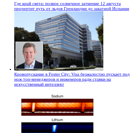
Где край света: полное солнечное затмение 12 августа
прочертит путь от льдов Гренландии до закатной Испании
Кровопускание в Foster City: Visa безжалостно пускает под
нож топ-менеджеров и инженеров ради ставки на
искусственный интеллект