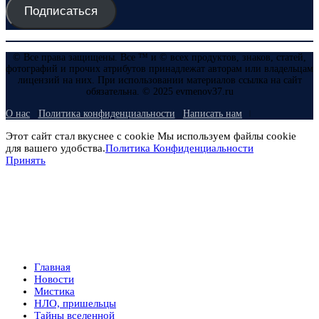
Подписаться
© Все права защищены. Все ™ и © всех продуктов, знаков, статей,
фотографий и прочих атрибутов принадлежат авторам или владельцам
лицензий на них. При использовании материалов ссылка на сайт
обязательна. © 2025 evmenov37.ru
О нас
Политика конфиденциальности
Написать нам
Этот сайт стал вкуснее с cookie Мы используем файлы cookie
для вашего удобства.
Политика Конфиденциальности
Принять
Главная
Новости
Мистика
НЛО, пришельцы
Тайны вселенной