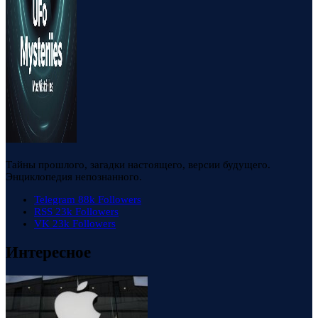
Тайны прошлого, загадки настоящего, версии будущего.
Энциклопедия непознанного.
Telegram
88k
Followers
RSS
23k
Followers
VK
23k
Followers
Интересное