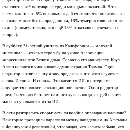
становится всё популярнее среди молодых поколений. В то
время как только 6% пожилых людей считают, что политическое
насилие может быть оправданным, 19% зумеров говорят то же
самое (примечательно, что ещё 15% отказались отвечать на
вопрос).
В субботу 31-летний учитель из Калифорнии — молодой
миллениал — открыл стрельбу на ужине Ассоциации
корреспондентов Белого дома. Согласно его манифесту, Коул
Аллен целился в чиновников администрации Трампа. Один
реддитор в ответ на эту атаку предсказал, что «это случится
снова. И снова. И снова». Что касается ИИ, в интернете
ощущается похожее революционное рвение. Один реддитор
предрёк, что «всё станет намного хуже», когда «людей начнут
массово увольнять» из-за ИИ.
В сети разгорелись споры: есть ли вообще оправдание насилию?
Некоторые проводили параллели между нападением на Альтмана
и Французской революцией, утверждая, что «элиты забыли, что