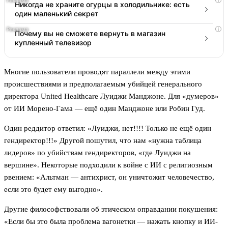
i
Никогда не храните огурцы в холодильнике: есть
один маленький секрет
i
Почему вы не сможете вернуть в магазин
купленный телевизор
Многие пользователи проводят параллели между этими
происшествиями и предполагаемым убийцей генерального
директора United Healthcare Луиджи Манджоне. Для «думеров»
от ИИ Морено-Гама — ещё один Манджоне или Робин Гуд.
Один реддитор ответил: «Луиджи, нет!!!! Только не ещё один
гендиректор!!!» Другой пошутил, что нам «нужна таблица
лидеров» по убийствам гендиректоров, «где Луиджи на
вершине». Некоторые подходили к войне с ИИ с религиозным
рвением: «Альтман — антихрист, он уничтожит человечество,
если это будет ему выгодно».
Другие философствовали об этическом оправдании покушения:
«Если бы это была проблема вагонетки — нажать кнопку и ИИ-