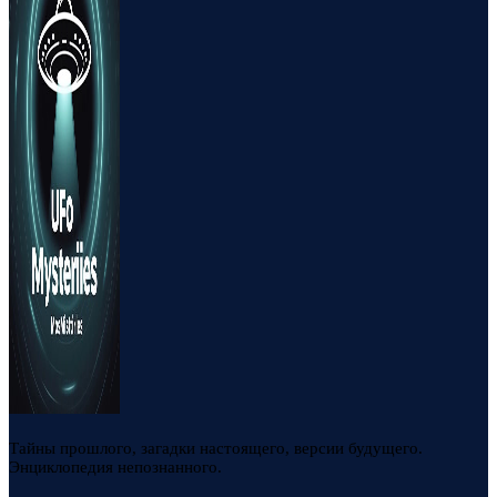
Тайны прошлого, загадки настоящего, версии будущего.
Энциклопедия непознанного.