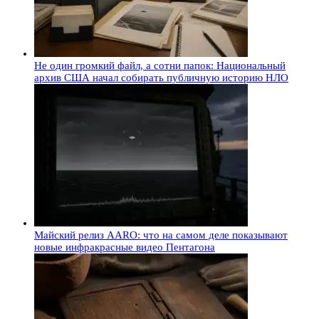
Не один громкий файл, а сотни папок: Национальный
архив США начал собирать публичную историю НЛО
Майский релиз AARO: что на самом деле показывают
новые инфракрасные видео Пентагона