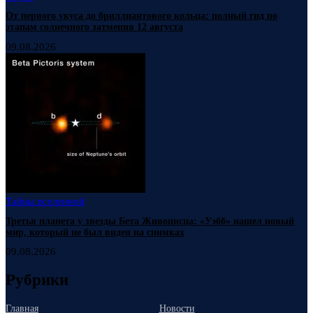
От первого укуса до бриллиантового кольца: полный гид по
этапам солнечного затмения 12 августа
09.08.2026
Тайны вселенной
Третья планета у звезды Бета Живописца: «Уэбб» нашел новый
мир, который не был виден на снимках
09.08.2026
Рубрики
Главная
Новости