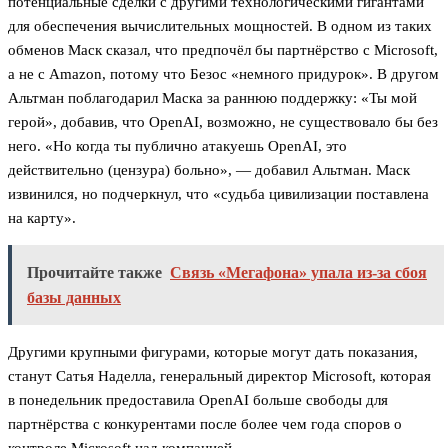
потенциальные сделки с другими технологическими гигантами
для обеспечения вычислительных мощностей. В одном из таких
обменов Маск сказал, что предпочёл бы партнёрство с Microsoft,
а не с Amazon, потому что Безос «немного придурок». В другом
Альтман поблагодарил Маска за раннюю поддержку: «Ты мой
герой», добавив, что OpenAI, возможно, не существовало бы без
него. «Но когда ты публично атакуешь OpenAI, это
действительно (цензура) больно», — добавил Альтман. Маск
извинился, но подчеркнул, что «судьба цивилизации поставлена
на карту».
Прочитайте также
Связь «Мегафона» упала из-за сбоя
базы данных
Другими крупными фигурами, которые могут дать показания,
станут Сатья Наделла, генеральный директор Microsoft, которая
в понедельник предоставила OpenAI больше свободы для
партнёрства с конкурентами после более чем года споров о