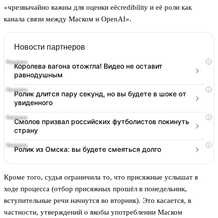
«чрезвычайно важны для оценки еёcredibility и её роли как
канала связи между Маском и OpenAI».
Новости партнеров
i
Королева вагона отожгла! Видео не оставит
равнодушным
i
Ролик длится пару секунд, но вы будете в шоке от
увиденного
i
Смолов призвал российских футболистов покинуть
страну
i
Ролик из Омска: вы будете смеяться долго
Кроме того, судья ограничила то, что присяжные услышат в
ходе процесса (отбор присяжных прошёл в понедельник,
вступительные речи начнутся во вторник). Это касается, в
частности, утверждений о якобы употреблении Маском