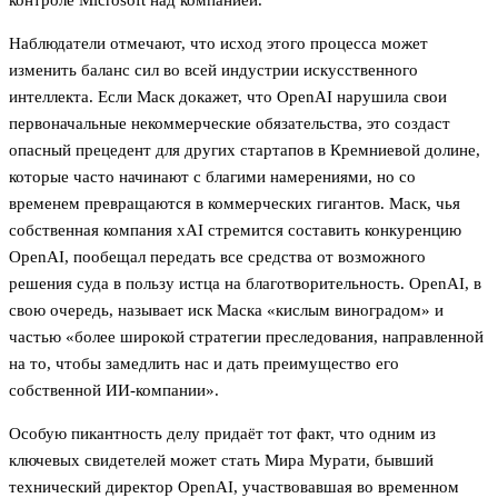
контроле Microsoft над компанией.
Наблюдатели отмечают, что исход этого процесса может
изменить баланс сил во всей индустрии искусственного
интеллекта. Если Маск докажет, что OpenAI нарушила свои
первоначальные некоммерческие обязательства, это создаст
опасный прецедент для других стартапов в Кремниевой долине,
которые часто начинают с благими намерениями, но со
временем превращаются в коммерческих гигантов. Маск, чья
собственная компания xAI стремится составить конкуренцию
OpenAI, пообещал передать все средства от возможного
решения суда в пользу истца на благотворительность. OpenAI, в
свою очередь, называет иск Маска «кислым виноградом» и
частью «более широкой стратегии преследования, направленной
на то, чтобы замедлить нас и дать преимущество его
собственной ИИ-компании».
Особую пикантность делу придаёт тот факт, что одним из
ключевых свидетелей может стать Мира Мурати, бывший
технический директор OpenAI, участвовавшая во временном