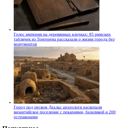
Голос империи на деревянных клочках: 85 римских
табличек из Тонгерена рассказали о жизни города без
монументов
Город под песком Дахлы: археологи раскопали
византийское поселение с пекарнями, базиликой и 200
остраконами