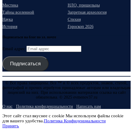
Мистика
НЛО, пришельцы
Тайны вселенной
Запретная археология
Наука
Стихия
История
Гороскоп 2026
Подписаться на блог по эл. почте
Email адрес
Подписаться
© Все права защищены. Все ™ и © всех продуктов, знаков, статей,
фотографий и прочих атрибутов принадлежат авторам или владельцам
лицензий на них. При использовании материалов ссылка на сайт
обязательна. © 2025 evmenov37.ru
О нас
Политика конфиденциальности
Написать нам
Этот сайт стал вкуснее с cookie Мы используем файлы cookie
для вашего удобства.
Политика Конфиденциальности
Принять