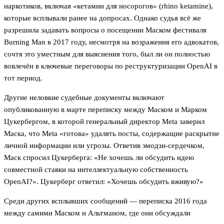
наркотиков, включая «кетамин для носорогов» (rhino ketamine),
которые всплывали ранее на допросах. Однако судья всё же
разрешила задавать вопросы о посещении Маском фестиваля
Burning Man в 2017 году, несмотря на возражения его адвокатов,
сочтя это уместным для выяснения того, был ли он полностью
вовлечён в ключевые переговоры по реструктуризации OpenAI в
тот период.
Другие неловкие судебные документы включают
опубликованную в марте переписку между Маском и Марком
Цукербергом, в которой генеральный директор Meta заверил
Маска, что Meta «готова» удалять посты, содержащие раскрытие
личной информации или угрозы. Ответив эмодзи-сердечком,
Маск спросил Цукерберга: «Не хочешь ли обсудить идею
совместной ставки на интеллектуальную собственность
OpenAI?». Цукерберг ответил: «Хочешь обсудить вживую?»
Среди других всплывших сообщений — переписка 2016 года
между самими Маском и Альтманом, где они обсуждали