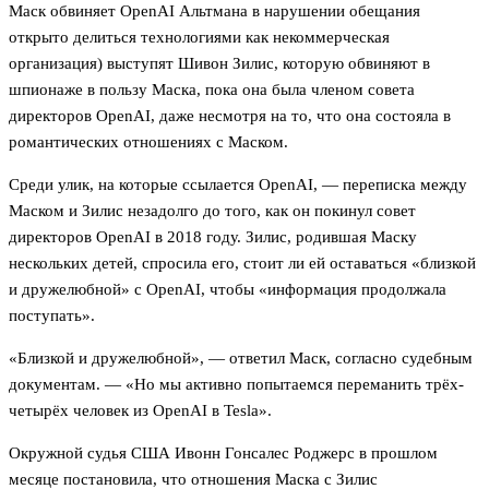
Маск обвиняет OpenAI Альтмана в нарушении обещания
открыто делиться технологиями как некоммерческая
организация) выступят Шивон Зилис, которую обвиняют в
шпионаже в пользу Маска, пока она была членом совета
директоров OpenAI, даже несмотря на то, что она состояла в
романтических отношениях с Маском.
Среди улик, на которые ссылается OpenAI, — переписка между
Маском и Зилис незадолго до того, как он покинул совет
директоров OpenAI в 2018 году. Зилис, родившая Маску
нескольких детей, спросила его, стоит ли ей оставаться «близкой
и дружелюбной» с OpenAI, чтобы «информация продолжала
поступать».
«Близкой и дружелюбной», — ответил Маск, согласно судебным
документам. — «Но мы активно попытаемся переманить трёх-
четырёх человек из OpenAI в Tesla».
Окружной судья США Ивонн Гонсалес Роджерс в прошлом
месяце постановила, что отношения Маска с Зилис