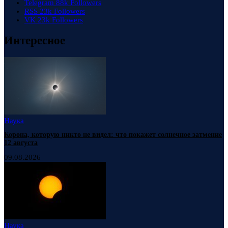
Telegram
88k
Followers
RSS
23k
Followers
VK
23k
Followers
Интересное
Наука
Корона, которую никто не видел: что покажет солнечное затмение
12 августа
09.08.2026
Наука