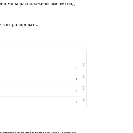
рии мира расположены высоко над
е контролировать.
i
i
i
i