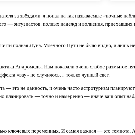
юдателя за звёздами, я попал на так называемые «ночные наб
ого — энтузиастов, полных надежд и волнения, приехавших в
 почти полная Луна. Млечного Пути не было видно, и лишь н
лактика Андромеды. Нам показали очень слабое размытое пят
Эффекта «вау» не случилось… только лунный свет.
нота — это не данность, и очень часто астротуризм планирую
ужно планировать — точно и намеренно — иначе ваш опыт н
олько ключевых переменных. И самая важная — это темнота. 