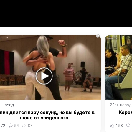
i
ч. назад
22 ч. назад
лик длится пару секунд, но вы будете в
Корол
шоке от увиденного
272
54
37
158