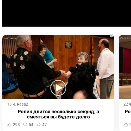
i
18 ч. назад
22 
Ролик длится несколько секунд, а
Ро
смеяться вы будете долго
293
54
47