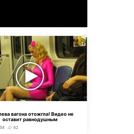
i
ева вагона отожгла! Видео не
оставит равнодушным
54
62