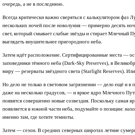
очередь, а не в последнюю.
Всегда критически важно сверяться с калькулятором фаз Лу
нескольких ночей после новолуния — примерно десять ноч
свет, который смывает слабые звёзды и стирает Млечный Пу
выглядеть внушительнее пригородного неба.
Затем идёт расположение. Сертифицированные места — осо
заповедники тёмного неба (Dark-Sky Preserves), в Великоб
миру — резерваты звёздного света (Starlight Reserves). Ил
Но дело не только в световом загрязнении — дело ещё и в 
даже на несколько градусов, — и яркое ядро Млечного Пут
появятся совершенно новые созвездия. Поскольку самая яр
появляется в южной части неба, подумайте о позиции: нахо
именно там, где хотите темноты.
Затем — сезон. В средних северных широтах летние сумерк