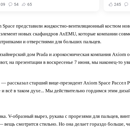
109
54
65
245
m Space представили жидкостно-вентиляционный костюм ново
ый элемент новых скафандров AxEMU, которые компании совм
трипками и отверстиями для больших пальцев.
дизайнерский дом Prada и аэрокосмическая компания Axiom
вот, на презентации в воскресенье 7 июня, мы наконец-то у
, — рассказал
старший вице-президент Axiom Space Рассел Р
и всё в таком духе... Мы действительно гордимся этим диза
вка. V-образный вырез, рукава с прорезями для пальцев, в
 вещь смотрится стильно. Но она делает гораздо больше, че