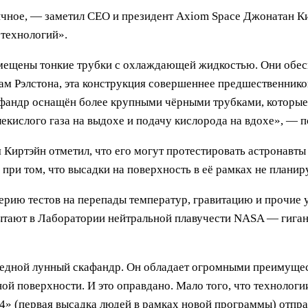
ичное, — заметил CEO и президент Axiom Space Джонатан Ки
 технологий».
омещены тонкие трубки с охлаждающей жидкостью. Они обес
ам Рэлстона, эта конструкция совершеннее предшественников
фандр оснащён более крупными чёрными трубками, которые п
лекислого газа на выдохе и подачу кислорода на вдохе», — п
Киртэйн отметил, что его могут протестировать астронавты 
при том, что высадки на поверхность в её рамках не планир
ию тестов на перепады температур, гравитацию и прочие у
ытают в Лаборатории нейтральной плавучести NASA — гигант
редной лунный скафандр. Он обладает огромными преимуще
 поверхности. И это оправдано. Мало того, что технологии
4» (первая высадка людей в рамках новой программы) отпр