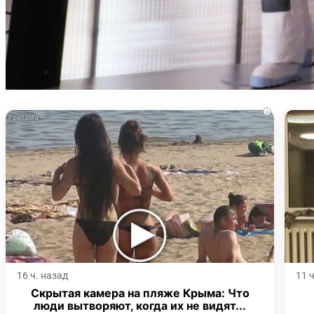
i
16 ч. назад
11 
Скрытая камера на пляже Крыма: Что
люди вытворяют, когда их не видят...