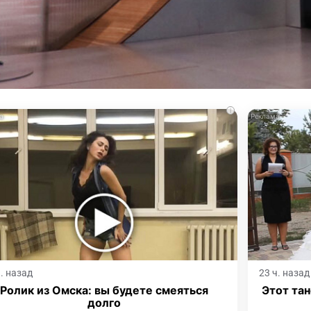
i
ч. назад
23 ч. назад
Ролик из Омска: вы будете смеяться
Этот тан
долго