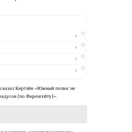
i
i
i
i
сказал Киртэйн
«Южный полюс не
радусов [по Фаренгейту]».