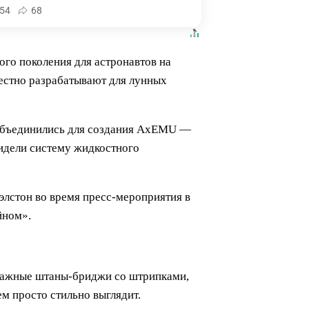
54
68
го поколения для астронавтов на
естно разрабатывают для лунных
 объединились для создания AxEMU —
видели систему жидкостного
элстон во время пресс-мероприятия в
йном».
интажные штаны-бриджи со штрипками,
м просто стильно выглядит.