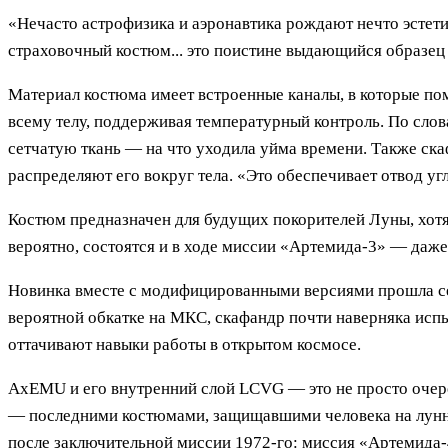
«Нечасто астрофизика и аэронавтика рождают нечто эстет
страховочный костюм... это поистине выдающийся образец
Материал костюма имеет встроенные каналы, в которые п
всему телу, поддерживая температурный контроль. По слов
сетчатую ткань — на что уходила уйма времени. Также ска
распределяют его вокруг тела. «Это обеспечивает отвод уг
Костюм предназначен для будущих покорителей Луны, хотя 
вероятно, состоятся и в ходе миссии «Артемида-3» — даже 
Новинка вместе с модифицированными версиями прошла сер
вероятной обкатке на МКС, скафандр почти наверняка исп
оттачивают навыки работы в открытом космосе.
AxEMU и его внутренний слой LCVG — это не просто оче
— последними костюмами, защищавшими человека на лунной
после заключительной миссии 1972-го: миссия «Артемида-