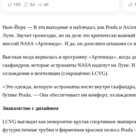
195
54
46
Нью-Йорк — В эти выходные я наблюдал, как Prada и Axio
Луне. Звучит громоздко, но на деле это критически важн
миссий NASA «Артемида». И да, он дополнен штанами со ш
Высокая мода ворвалась в программу «Артемида», когда 
скафандров, которые астронавты NASA наденут на Луне. И 
охлаждения и вентиляции (сокращённо LCVG).
«Это одежда, которую астронавты носят внутри скафандра
бутике Prada. — Она обеспечивает им комфорт, охлаждение 
Знакомство с дизайном
LCVG выглядит как невероятно крутая спортивная экипиро
футуристичные трубки и фирменная красная полоса Prada —