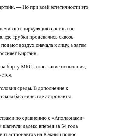
ртэйн. — Но при всей эстетичности это
печивают циркуляцию состава по
, где трубки продевались сквозь
одают воздух сначала к лицу, а затем
оясняет Киртэйн.
на борту МКС, а кое-какие испытания,
уется.
словия среды. В дополнение к
ском бассейне, где астронавты
ствами по сравнению с «Аполлонами»
 шагнули далеко вперёд за 54 года
авит астронавтов на Южный полюс