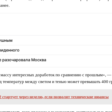
анее.
душным
увиденного
ее разочаровала Москва
 массу интересных доработок по сравнению с прошлым», — 
ад температур между светом и тенью может превышать 400 г
2 стартует через неделю, если позволят технические нюансы