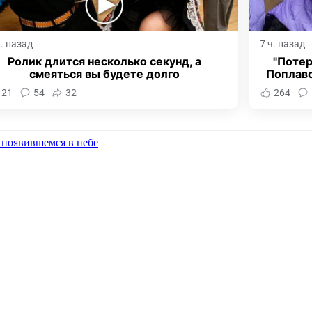
ч. назад
7 ч. назад
Ролик длится несколько секунд, а
"Потер
смеяться вы будете долго
Поплав
121
54
32
264
 появившемся в небе