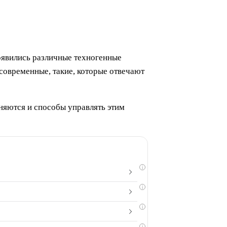
оявились различные техногенные
современные, такие, которые отвечают
няются и способы управлять этим
i
i
i
i