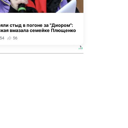
яли стыд в погоне за "Диором":
ская вмазала семейке Плющенко
54
56