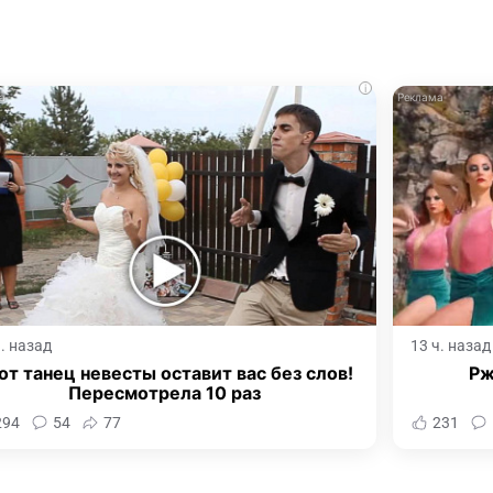
i
ч. назад
13 ч. назад
от танец невесты оставит вас без слов!
Рж
Пересмотрела 10 раз
294
54
77
231