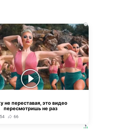
i
у не переставая, это видео
пересмотришь не раз
54
66