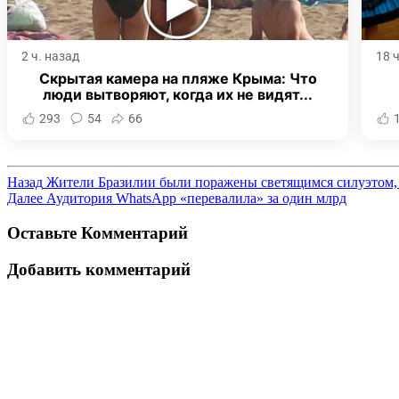
2 ч. назад
18 
Скрытая камера на пляже Крыма: Что
люди вытворяют, когда их не видят...
293
54
66
Назад
Жители Бразилии были поражены светящимся силуэтом,
Далее
Аудитория WhatsApp «перевалила» за один млрд
Оставьте Комментарий
Добавить комментарий