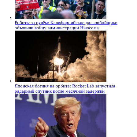
Роботы за рулём: Калифорнийские дальнобойщики
объявили войну администрации Ньюсома
Японская богиня на орбите: Rocket Lab запустила
радарный спутник после месячной задержки