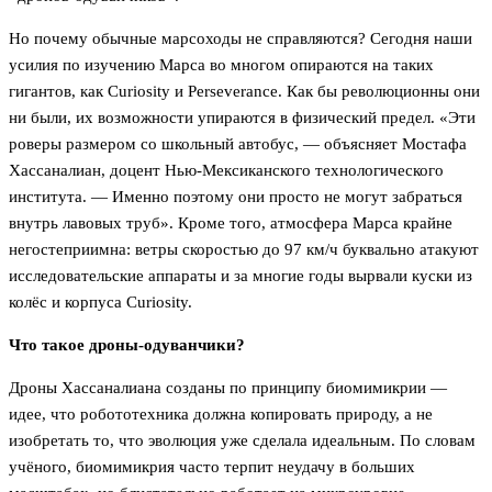
Но почему обычные марсоходы не справляются? Сегодня наши
усилия по изучению Марса во многом опираются на таких
гигантов, как Curiosity и Perseverance. Как бы революционны они
ни были, их возможности упираются в физический предел. «Эти
роверы размером со школьный автобус, — объясняет Мостафа
Хассаналиан, доцент Нью-Мексиканского технологического
института. — Именно поэтому они просто не могут забраться
внутрь лавовых труб». Кроме того, атмосфера Марса крайне
негостеприимна: ветры скоростью до 97 км/ч буквально атакуют
исследовательские аппараты и за многие годы вырвали куски из
колёс и корпуса Curiosity.
Что такое дроны-одуванчики?
Дроны Хассаналиана созданы по принципу биомимикрии —
идее, что робототехника должна копировать природу, а не
изобретать то, что эволюция уже сделала идеальным. По словам
учёного, биомимикрия часто терпит неудачу в больших