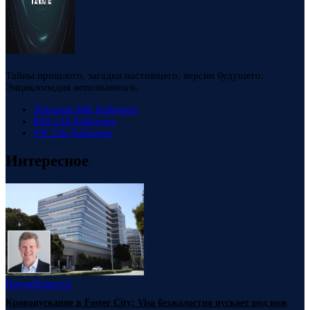
Тайны прошлого, загадки настоящего, версии будущего.
Энциклопедия непознанного.
Telegram
88k
Followers
RSS
23k
Followers
VK
23k
Followers
Интересное
Наука
Новости
Кровопускание в Foster City: Visa безжалостно пускает под нож