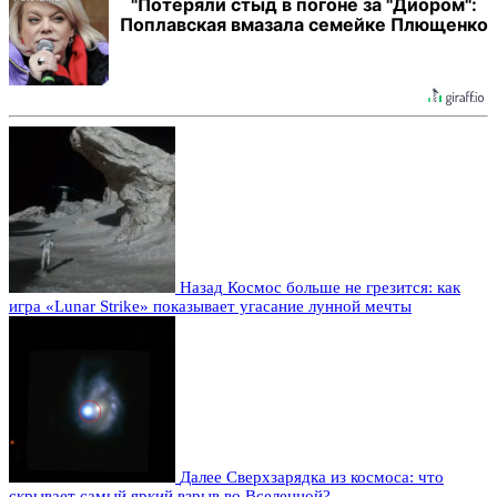
"Потеряли стыд в погоне за "Диором":
Поплавская вмазала семейке Плющенко
Назад
Космос больше не грезится: как
игра «Lunar Strike» показывает угасание лунной мечты
Далее
Сверхзарядка из космоса: что
скрывает самый яркий взрыв во Вселенной?