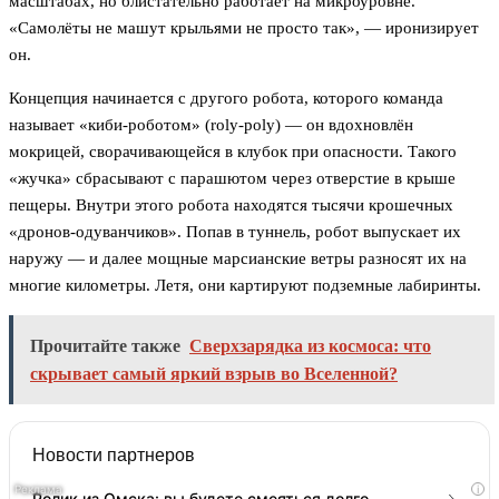
масштабах, но блистательно работает на микроуровне.
«Самолёты не машут крыльями не просто так», — иронизирует
он.
Концепция начинается с другого робота, которого команда
называет «киби-роботом» (roly-poly) — он вдохновлён
мокрицей, сворачивающейся в клубок при опасности. Такого
«жучка» сбрасывают с парашютом через отверстие в крыше
пещеры. Внутри этого робота находятся тысячи крошечных
«дронов-одуванчиков». Попав в туннель, робот выпускает их
наружу — и далее мощные марсианские ветры разносят их на
многие километры. Летя, они картируют подземные лабиринты.
Прочитайте также
Сверхзарядка из космоса: что
скрывает самый яркий взрыв во Вселенной?
Новости партнеров
i
Ролик из Омска: вы будете смеяться долго