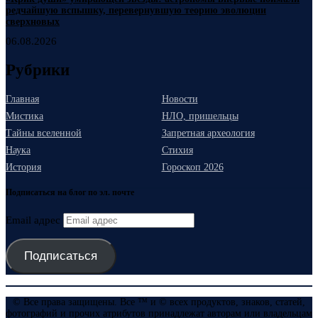
редчайшую вспышку, перевернувшую теорию эволюции
сверхновых
06.08.2026
Рубрики
Главная
Новости
Мистика
НЛО, пришельцы
Тайны вселенной
Запретная археология
Наука
Стихия
История
Гороскоп 2026
Подписаться на блог по эл. почте
Email адрес
Подписаться
© Все права защищены. Все ™ и © всех продуктов, знаков, статей,
фотографий и прочих атрибутов принадлежат авторам или владельцам