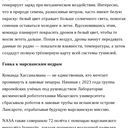
генерирует заряд при механическом воздействии. Интересно,
что в природе семена, разносимые ветром, часто имеют белую
окраску: белый цвет отражает больше солнечного света, помогая
семенам оставаться холоднее и легче. Вдохновившись этим,
команда планирует покрасить дронов в белый цвет, чтобы те
могли лететь дальше. Попав в воздух, дроны начнут передавать
данные по радио — показатели влажности, температуры, а затем
создадут полную трёхмерную карту всей системы туннелей.
Гонка к марсианским недрам
Команда Хассаналиана — не единственная, кто мечтает
проникнуть в лавовые пещеры. Начиная с 2023 года группа
европейских учёных под руководством Лаборатории
космической робототехники Малагского университета
сбрасывала роботов в лавовые трубы на испанском острове
Лансароте, отрабатывая будущую марсианскую миссию.
NASA также совершило 72 полёта с помощью марсианского
вертолёта Ingenuity, доказав потенциал воздушной разведки.