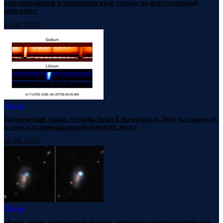
топ-менеджеров и инженеров ради ставки на искусственный
интеллект
06.08.2026
Наука
Космический таран: ступень SpaceX врезалась в Луну на скорости,
в семь раз превышающей скорость звука
06.08.2026
Наука
«Крик души» умирающей звезды: астрономы впервые поймали