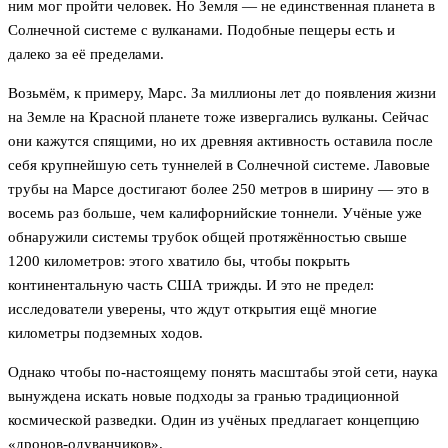
ним мог пройти человек. Но Земля — не единственная планета в
Солнечной системе с вулканами. Подобные пещеры есть и
далеко за её пределами.
Возьмём, к примеру, Марс. За миллионы лет до появления жизни
на Земле на Красной планете тоже извергались вулканы. Сейчас
они кажутся спящими, но их древняя активность оставила после
себя крупнейшую сеть туннелей в Солнечной системе. Лавовые
трубы на Марсе достигают более 250 метров в ширину — это в
восемь раз больше, чем калифорнийские тоннели. Учёные уже
обнаружили системы трубок общей протяжённостью свыше
1200 километров: этого хватило бы, чтобы покрыть
континентальную часть США трижды. И это не предел:
исследователи уверены, что ждут открытия ещё многие
километры подземных ходов.
Однако чтобы по-настоящему понять масштабы этой сети, наука
вынуждена искать новые подходы за гранью традиционной
космической разведки. Один из учёных предлагает концепцию
«дронов-одуванчиков».