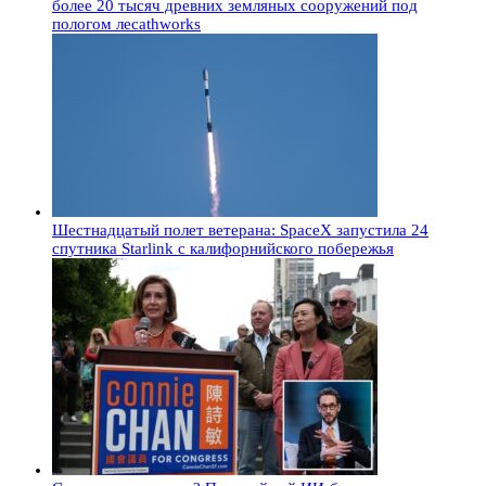
более 20 тысяч древних земляных сооружений под
пологом лесаthworks
Шестнадцатый полет ветерана: SpaceX запустила 24
спутника Starlink с калифорнийского побережья