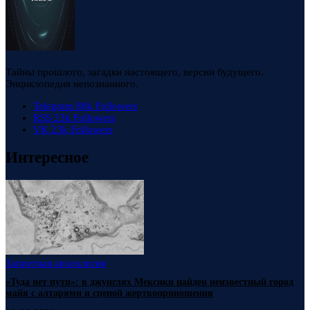
Тайны прошлого, загадки настоящего, версии будущего.
Энциклопедия непознанного.
Telegram
88k
Followers
RSS
23k
Followers
VK
23k
Followers
Интересное
Запретная археология
«Туда нет пути»: в джунглях Мексики найден неизвестный город
майя с алтарями и сценой жертвоприношения