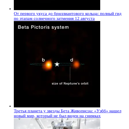
От первого укуса до бриллиантового кольца: полный гид
по этапам солнечного затмения 12 августа
Третья планета у звезды Бета Живописца: «Уэбб» нашел
новый мир, который не был виден на снимках