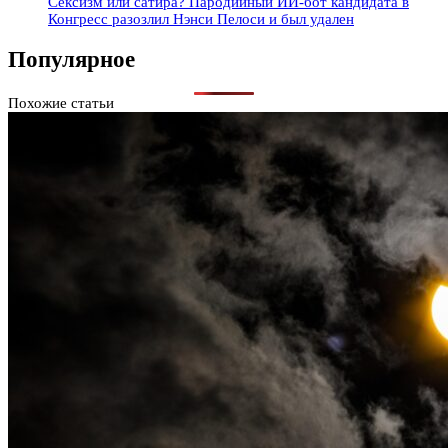
Сексизм или сатира? Пародийный ИИ-бот кандидата в
Конгресс разозлил Нэнси Пелоси и был удален
Популярное
Похожие статьи