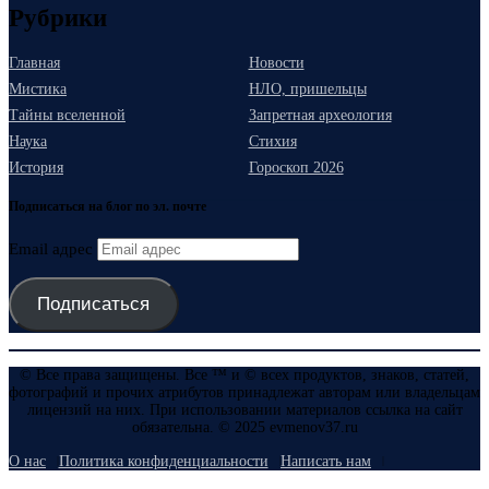
Рубрики
Главная
Новости
Мистика
НЛО, пришельцы
Тайны вселенной
Запретная археология
Наука
Стихия
История
Гороскоп 2026
Подписаться на блог по эл. почте
Email адрес
Подписаться
© Все права защищены. Все ™ и © всех продуктов, знаков, статей,
фотографий и прочих атрибутов принадлежат авторам или владельцам
лицензий на них. При использовании материалов ссылка на сайт
обязательна. © 2025 evmenov37.ru
О нас
Политика конфиденциальности
Написать нам