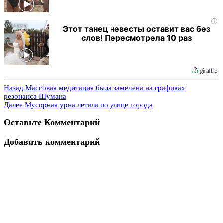
i
Этот танец невесты оставит вас без
слов! Пересмотрела 10 раз
Назад
Массовая медитация была замечена на графиках
резонанса Шумана
Далее
Мусорная урна летала по улице города
Оставьте Комментарий
Добавить комментарий