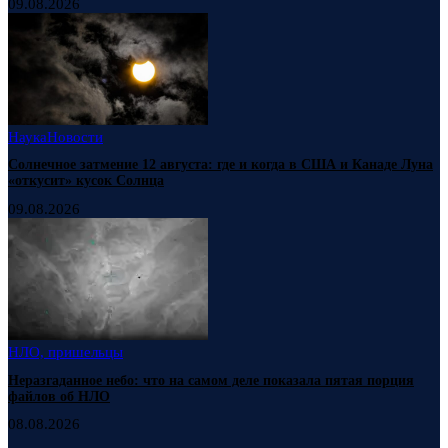
09.08.2026
Наука
Новости
Солнечное затмение 12 августа: где и когда в США и Канаде Луна
«откусит» кусок Солнца
09.08.2026
НЛО, пришельцы
Неразгаданное небо: что на самом деле показала пятая порция
файлов об НЛО
08.08.2026