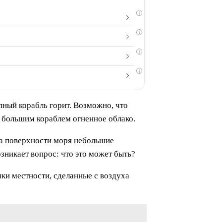
i
i
i
i
пный корабль горит. Возможно, что
с большим кораблем огненное облако.
на поверхности моря небольшие
зникает вопрос: что это может быть?
ки местности, сделанные с воздуха