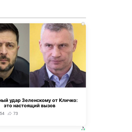
i
ный удар Зеленскому от Кличко:
это настоящий вызов
54
73