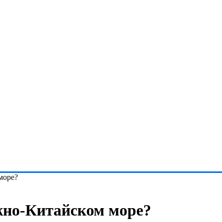
море?
жно-Китайском море?