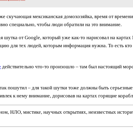
аже скучающая мексиканская домохозяйка, время от времен
овно специально, чтобы люди обратили на это внимание.
ая шутка от Google, который уже как-то нарисовал на карта
ию для тех людей, которым информация нужна. То есть кто н
е
действительно что-то произошло – там был настоящий морс
 так пошутил – для такой шутки тоже должны быть серьезные
ивлек к нему внимание, дорисовав на картах горящие корабл
нном, НЛО, мистике, научных открытиях, неизвестных истор