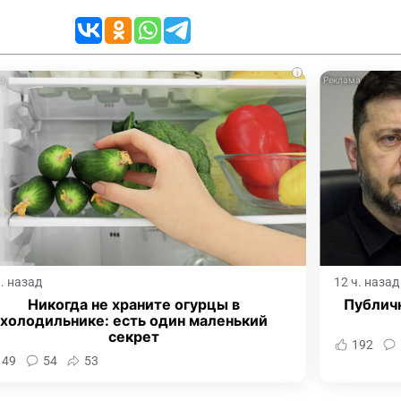
i
ч. назад
12 ч. назад
Никогда не храните огурцы в
Публич
холодильнике: есть один маленький
секрет
192
149
54
53