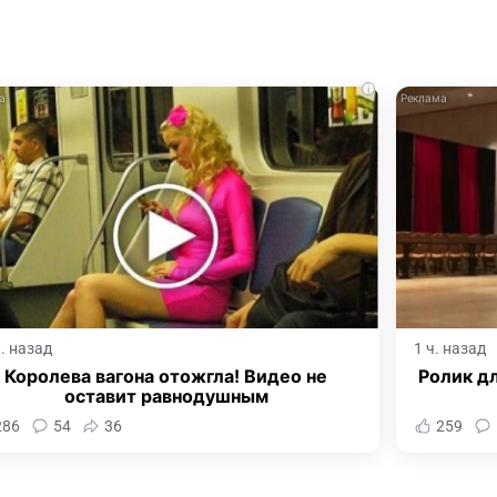
i
ч. назад
1 ч. назад
Королева вагона отожгла! Видео не
Ролик дл
оставит равнодушным
286
54
36
259