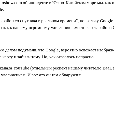
adioshow.com об инциденте в Южно-Китайском море мы, как 
le.
ь район со спутника в реальном времени”, поскольку Google 
нако, к нашему огромному удивлению вместо карты района G
м делом подумали, что Google, вероятно освежает изображе
карту и забыли тему. Но, как оказалось напрасно.
нала YouTube (отдельный респект нашему читателю BaaL за
 увеличением. И вот что он там обнаружил: