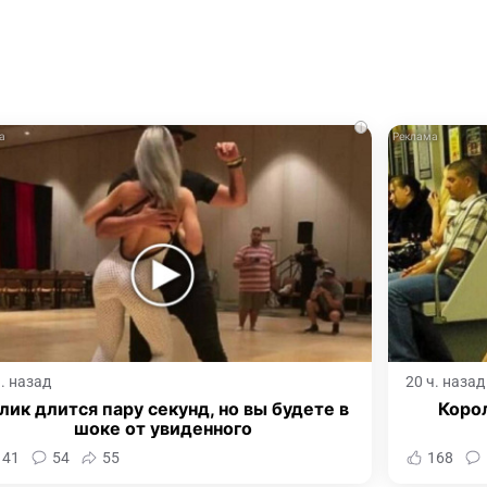
i
ч. назад
20 ч. назад
лик длится пару секунд, но вы будете в
Корол
шоке от увиденного
141
54
55
168