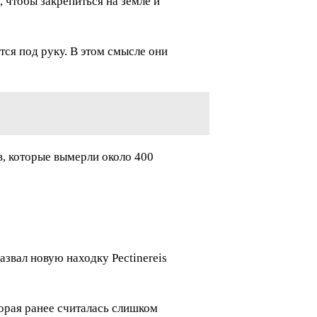
, чтобы закрепиться на земле и
ется под руку. В этом смысле они
в, которые вымерли около 400
звал новую находку Pectinereis
орая ранее считалась слишком