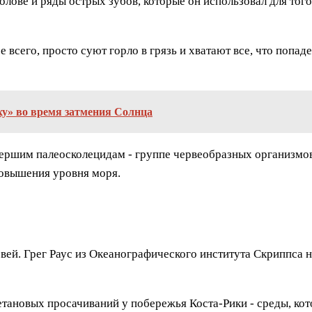
олове и ряды острых зубов, которые он использовал для того
е всего, просто суют горло в грязь и хватают все, что попад
у» во время затмения Солнца
ымершим палеосколецидам - группе червеобразных организмо
повышения уровня моря.
ей. Грег Раус из Океанографического института Скриппса на
тановых просачиваний у побережья Коста-Рики - среды, кот