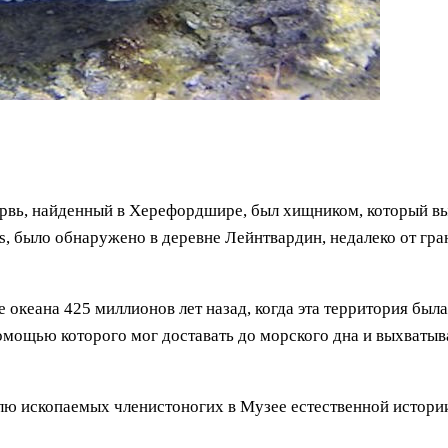
рвь, найденный в Херефордшире, был хищником, который вы
us, было обнаружено в деревне Лейнтвардин, недалеко от гр
е океана 425 миллионов лет назад, когда эта территория был
омощью которого мог доставать до морского дна и выхваты
лю ископаемых членистоногих в Музее естественной истори