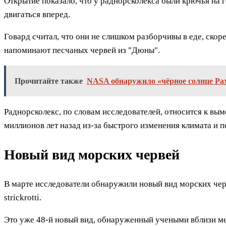
Открытие показало, что у раднорсколекса были крючья на г
двигаться вперед.
Говард считал, что они не слишком разборчивы в еде, скоре
напоминают песчаных червей из "Дюны".
Прочитайте также
NASA обнаружило «чёрное солнце Рах
Раднорсколекс, по словам исследователей, относится к в
миллионов лет назад из-за быстрого изменения климата и 
Новый вид морских червей
В марте исследователи обнаружили новый вид морских черв
strickrotti.
Это уже 48-й новый вид, обнаруженный учеными вблизи ме