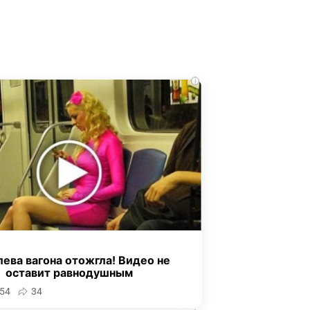
i
ева вагона отожгла! Видео не
оставит равнодушным
54
34