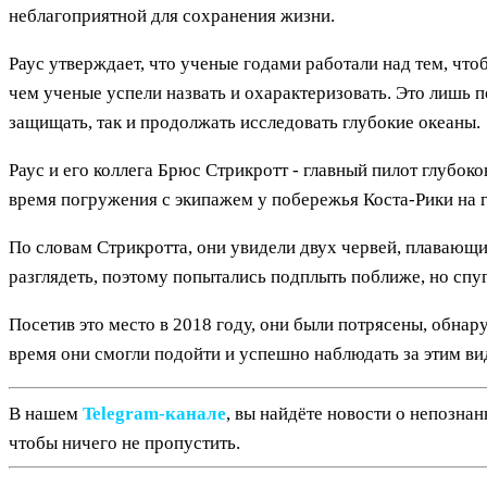
неблагоприятной для сохранения жизни.
Раус утверждает, что ученые годами работали над тем, чт
чем ученые успели назвать и охарактеризовать. Это лишь 
защищать, так и продолжать исследовать глубокие океаны.
Раус и его коллега Брюс Стрикротт - главный пилот глубоко
время погружения с экипажем у побережья Коста-Рики на г
По словам Стрикротта, они увидели двух червей, плавающи
разглядеть, поэтому попытались подплыть поближе, но спу
Посетив это место в 2018 году, они были потрясены, обнар
время они смогли подойти и успешно наблюдать за этим ви
В нашем
Telegram‑канале
, вы найдёте новости о непозна
чтобы ничего не пропустить.