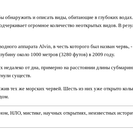
обы обнаружить и описать виды, обитающие в глубоких водах
подчеркивает огромное количество неоткрытых видов. В резу
водного аппарата Alvin, в честь которого был назван червь,
лубину около 1000 метров (3280 футов) в 2009 году.
х недалеко от дна, примерно на расстоянии длины субмарины
гнули существ.
ужив тех же морских червей. Шесть из них уже открыто колых
дом.
нном, НЛО, мистике, научных открытиях, неизвестных истор