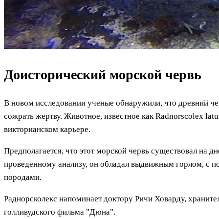
Доисторический морской червь
В новом исследовании ученые обнаружили, что древний че
сожрать жертву. Животное, известное как Radnorscolex lat
викторианском карьере.
Предполагается, что этот морской червь существовал на дн
проведенному анализу, он обладал выдвижным горлом, с п
породами.
Раднорсколекс напоминает доктору Ричи Ховарду, храните
голливудского фильма "Дюна".