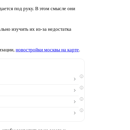
дается под руку. В этом смысле они
льно изучить их из-за недостатка
изации,
новостройки москвы на карте
.
i
i
i
i