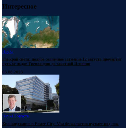
Интересное
Наука
Где край света: полное солнечное затмение 12 августа прочертит
путь от льдов Гренландии до закатной Испании
06.08.2026
Наука
Новости
Кровопускание в Foster City: Visa безжалостно пускает под нож