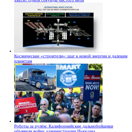
хватит одной секунды чистого неба
Космические «строители»: шаг к новой энергии и далеким
планетам
Роботы за рулём: Калифорнийские дальнобойщики
объявили войну администрации Ньюсома