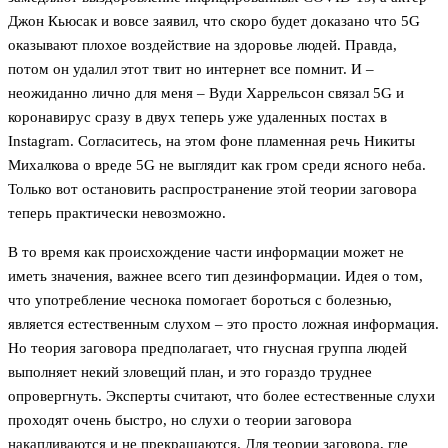
Джон Кьюсак и вовсе заявил, что скоро будет доказано что 5G
оказывают плохое воздействие на здоровье людей. Правда,
потом он удалил этот твит но интернет все помнит. И –
неожиданно лично для меня – Вуди Харрельсон связал 5G и
коронавирус сразу в двух теперь уже удаленных постах в
Instagram. Согласитесь, на этом фоне пламенная речь Никиты
Михалкова о вреде 5G не выглядит как гром среди ясного неба.
Только вот остановить распространение этой теории заговора
теперь практически невозможно.
В то время как происхождение части информации может не
иметь значения, важнее всего тип дезинформации. Идея о том,
что употребление чеснока помогает бороться с болезнью,
является естественным слухом – это просто ложная информация.
Но теория заговора предполагает, что гнусная группа людей
выполняет некий зловещий план, и это гораздо труднее
опровергнуть. Эксперты считают, что более естественные слухи
проходят очень быстро, но слухи о теории заговора
накапливаются и не прекращаются. Для теории заговора, где