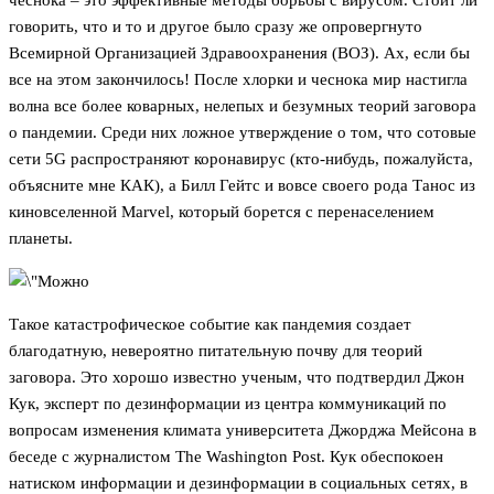
чеснока – это эффективные методы борьбы с вирусом. Стоит ли
говорить, что и то и другое было сразу же опровергнуто
Всемирной Организацией Здравоохранения (ВОЗ). Ах, если бы
все на этом закончилось! После хлорки и чеснока мир настигла
волна все более коварных, нелепых и безумных теорий заговора
о пандемии. Среди них ложное утверждение о том, что сотовые
сети 5G распространяют коронавирус (кто-нибудь, пожалуйста,
объясните мне КАК), а Билл Гейтс и вовсе своего рода Танос из
киновселенной Marvel, который борется с перенаселением
планеты.
Такое катастрофическое событие как пандемия создает
благодатную, невероятно питательную почву для теорий
заговора. Это хорошо известно ученым, что подтвердил Джон
Кук, эксперт по дезинформации из центра коммуникаций по
вопросам изменения климата университета Джорджа Мейсона в
беседе с журналистом The Washington Post. Кук обеспокоен
натиском информации и дезинформации в социальных сетях, в