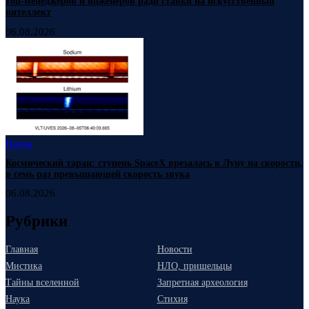
топ-менеджеров и инженеров ради ставки на искусственный
интеллект
06.08.2026
Наука
Космический таран: ступень SpaceX врезалась в Луну на скорости,
в семь раз превышающей скорость звука
06.08.2026
Рубрики
Главная
Новости
Мистика
НЛО, пришельцы
Тайны вселенной
Запретная археология
Наука
Стихия