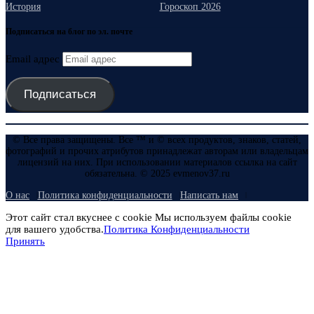
История
Гороскоп 2026
Подписаться на блог по эл. почте
Email адрес
Подписаться
© Все права защищены. Все ™ и © всех продуктов, знаков, статей,
фотографий и прочих атрибутов принадлежат авторам или владельцам
лицензий на них. При использовании материалов ссылка на сайт
обязательна. © 2025 evmenov37.ru
О нас
Политика конфиденциальности
Написать нам
Этот сайт стал вкуснее с cookie Мы используем файлы cookie
для вашего удобства.
Политика Конфиденциальности
Принять