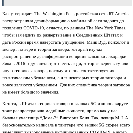
Как утверждает The Washington Post, российская сеть RT America
распространяла дезинформацию о мобильной сети задолго до
появления COVID-19, отчасти, по данным The New York Times,
чтобы замедлить их развертывание в Соединенных Штатах и
дать России время наверстать упущенное. Майк Вуд, психолог и
эксперт по вере в теории заговора, который изучал
распространение дезинформации во время вспышки лихорадки
Зика в 2016 году считает, что есть люди, которые верят в ту или
иную теорию заговора, потому что она соответствует их
политическим убеждениям, а для некоторых теории заговора и
вовсе являются убеждением. Для них специфика теории заговора
не имеет большого значения.
Кстати, в Штатах теории заговора о вышках 5G и коронавирусе
тоже распространяли медийные личности, прямо как у нас
бывшая участница “Дома-2” Виктория Боня. Так, певица M. I. A.
безосновательно написала в твиттере что вышки 5G скорее всего
замедляют выздоровление инфицированных COVID-19, а актер