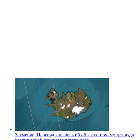
Затмение, Персеиды и ересь об облаках: почему для чуда