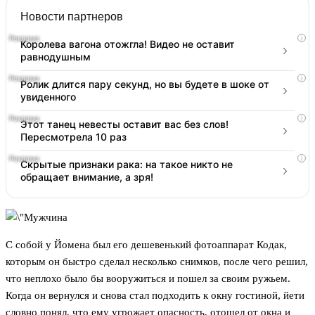
Новости партнеров
i
Королева вагона отожгла! Видео не оставит
равнодушным
i
Ролик длится пару секунд, но вы будете в шоке от
увиденного
i
Этот танец невесты оставит вас без слов!
Пересмотрела 10 раз
i
Скрытые признаки рака: на такое никто не
обращает внимание, а зря!
С собой у Йомена был его дешевенький фотоаппарат Кодак,
которым он быстро сделал несколько снимков, после чего решил,
что неплохо было бы вооружиться и пошел за своим ружьем.
Когда он вернулся и снова стал подходить к окну гостиной, йети
словно понял, что ему угрожает опасность, отошел от окна и