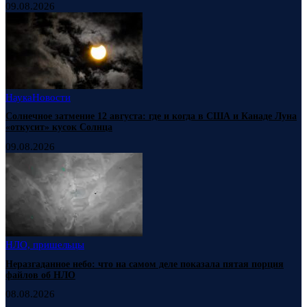
09.08.2026
Наука
Новости
Солнечное затмение 12 августа: где и когда в США и Канаде Луна
«откусит» кусок Солнца
09.08.2026
НЛО, пришельцы
Неразгаданное небо: что на самом деле показала пятая порция
файлов об НЛО
08.08.2026