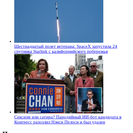
Шестнадцатый полет ветерана: SpaceX запустила 24
спутника Starlink с калифорнийского побережья
Сексизм или сатира? Пародийный ИИ-бот кандидата в
Конгресс разозлил Нэнси Пелоси и был удален