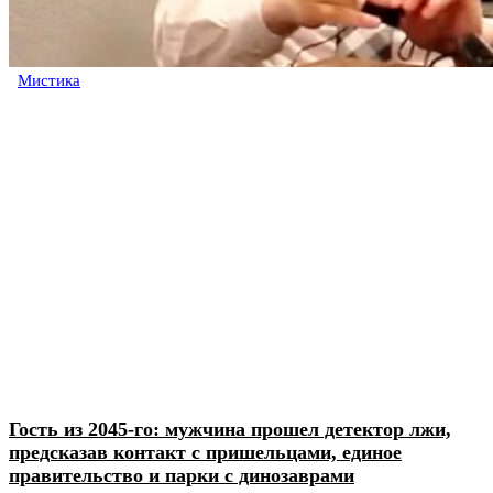
Мистика
Гость из 2045-го: мужчина прошел детектор лжи,
предсказав контакт с пришельцами, единое
правительство и парки с динозаврами