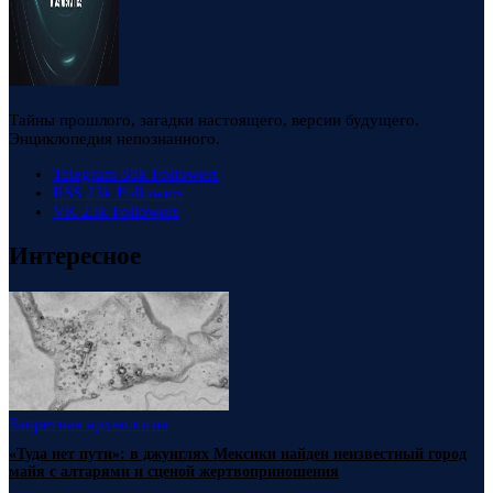
Тайны прошлого, загадки настоящего, версии будущего.
Энциклопедия непознанного.
Telegram
88k
Followers
RSS
23k
Followers
VK
23k
Followers
Интересное
Запретная археология
«Туда нет пути»: в джунглях Мексики найден неизвестный город
майя с алтарями и сценой жертвоприношения