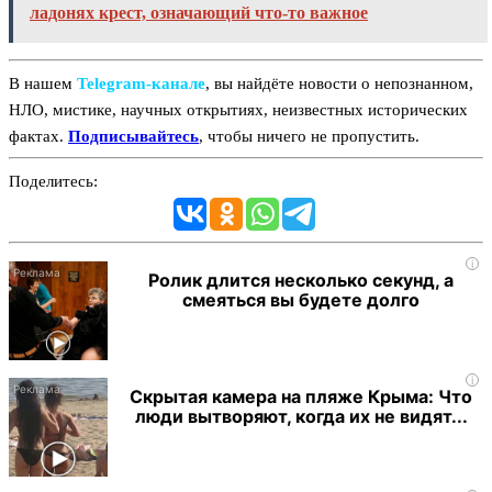
ладонях крест, означающий что-то важное
В нашем
Telegram‑канале
, вы найдёте новости о непознанном,
НЛО, мистике, научных открытиях, неизвестных исторических
фактах.
Подписывайтесь
, чтобы ничего не пропустить.
Поделитесь:
i
Ролик длится несколько секунд, а
смеяться вы будете долго
i
Скрытая камера на пляже Крыма: Что
люди вытворяют, когда их не видят...