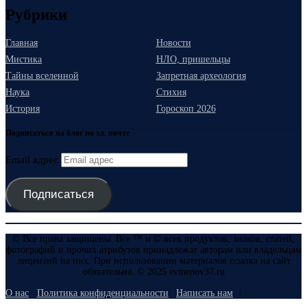
Рубрики
Главная
Новости
Мистика
НЛО, пришельцы
Тайны вселенной
Запретная археология
Наука
Стихия
История
Гороскоп 2026
Подписаться на блог по эл. почте
Email адрес
Подписаться
© Все права защищены. Все ™ и © всех продуктов, знаков, статей,
фотографий и прочих атрибутов принадлежат авторам или владельцам
лицензий на них. При использовании материалов ссылка на сайт
обязательна. © 2025 evmenov37.ru
О нас
Политика конфиденциальности
Написать нам