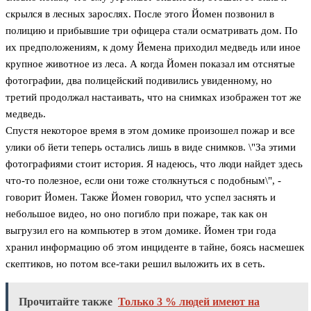
скрылся в лесных зарослях. После этого Йомен позвонил в
полицию и прибывшие три офицера стали осматривать дом. По
их предположениям, к дому Йемена приходил медведь или иное
крупное животное из леса. А когда Йомен показал им отснятые
фотографии, два полицейский подивились увиденному, но
третий продолжал настаивать, что на снимках изображен тот же
медведь.
Спустя некоторое время в этом домике произошел пожар и все
улики об йети теперь остались лишь в виде снимков. \"За этими
фотографиями стоит история. Я надеюсь, что люди найдет здесь
что-то полезное, если они тоже столкнуться с подобным\", -
говорит Йомен. Также Йомен говорил, что успел заснять и
небольшое видео, но оно погибло при пожаре, так как он
выгрузил его на компьютер в этом домике. Йомен три года
хранил информацию об этом инциденте в тайне, боясь насмешек
скептиков, но потом все-таки решил выложить их в сеть.
Прочитайте также
Только 3 % людей имеют на