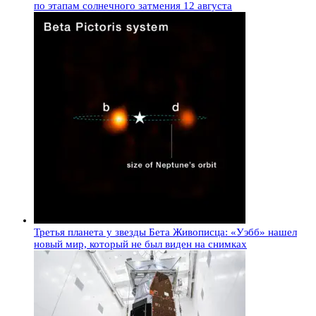
по этапам солнечного затмения 12 августа
Третья планета у звезды Бета Живописца: «Уэбб» нашел
новый мир, который не был виден на снимках