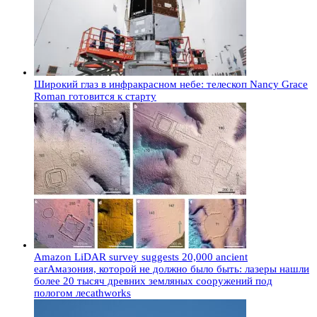
Широкий глаз в инфракрасном небе: телескоп Nancy Grace
Roman готовится к старту
Amazon LiDAR survey suggests 20,000 ancient
earАмазония, которой не должно было быть: лазеры нашли
более 20 тысяч древних земляных сооружений под
пологом лесаthworks