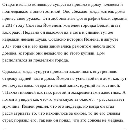
Отвратительно воняющее существо пришло к дому человека и
подглядывало в окно гостиной. Оно сбежало, когда житель дома
принес свое ружье... Эти любопытные фотографии были сделаны
в 2017 году Скоттом Йоменом, жителем городка Бейли, штат
Колорадо. Недавно он выложил их в сеть и снимки тут же
наделали немало шума. Согласно истории Йомена, в августе
2017 года он и его жена занимались ремонтом небольшого
домика, который они незадолго до этого купили. Дом
располагался за пределами города.
Однажды, когда супруги приехали заканчивать внутреннюю
отделку задней части дома, Йомен не успел войти в дом, как тут
же почувствовал отвратительный запах, идущий из гостиной.
\"Пахло гниющей плотью, рвотой и экскрементами животных. А
потом я увидел как что-то мелькнуло за окном\", - рассказывает
мужчина. Йомен решил, что это медведь, но когда он стал
рассматривать то, что находилось за окном, то по его словам
страх поразил его, так как он понял, что это совсем не медведь.