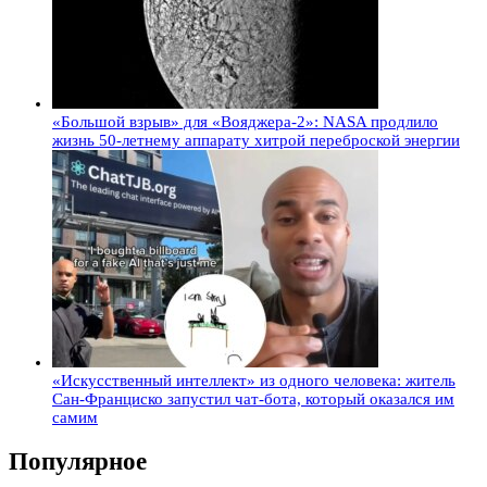
«Большой взрыв» для «Вояджера-2»: NASA продлило
жизнь 50-летнему аппарату хитрой переброской энергии
«Искусственный интеллект» из одного человека: житель
Сан-Франциско запустил чат-бота, который оказался им
самим
Популярное