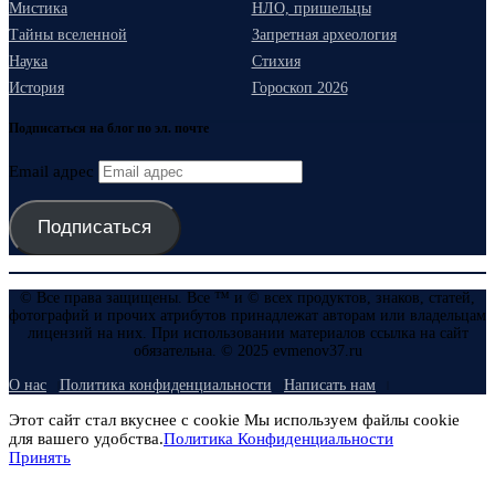
Мистика
НЛО, пришельцы
Тайны вселенной
Запретная археология
Наука
Стихия
История
Гороскоп 2026
Подписаться на блог по эл. почте
Email адрес
Подписаться
© Все права защищены. Все ™ и © всех продуктов, знаков, статей,
фотографий и прочих атрибутов принадлежат авторам или владельцам
лицензий на них. При использовании материалов ссылка на сайт
обязательна. © 2025 evmenov37.ru
О нас
Политика конфиденциальности
Написать нам
Этот сайт стал вкуснее с cookie Мы используем файлы cookie
для вашего удобства.
Политика Конфиденциальности
Принять