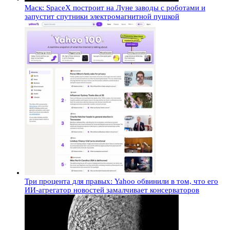
Маск: SpaceX построит на Луне заводы с роботами и
запустит спутники электромагнитной пушкой
Три процента для правых: Yahoo обвинили в том, что его
ИИ-агрегатор новостей замалчивает консерваторов