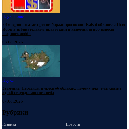
Наука
Новости
«Империя штата» против биржи прогнозов: Kalshi обвинила Нью-
Йорк в избирательном правосудии и напомнила про взносы
игорного лобби
08.08.2026
Наука
Затмение, Персеиды и ересь об облаках: почему для чуда хватит
одной секунды чистого неба
07.08.2026
Рубрики
Главная
Новости