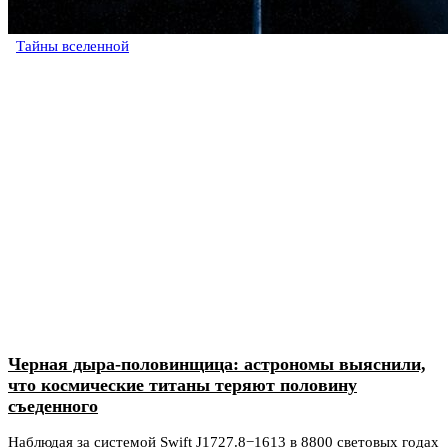
Тайны вселенной
Черная дыра-половинщица: астрономы выяснили,
что космические титаны теряют половину
съеденного
Наблюдая за системой Swift J1727.8−1613 в 8800 световых годах