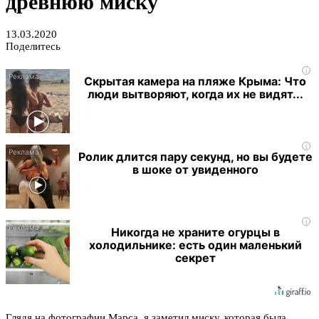
древнюю миску
13.03.2020
Поделитесь
i
Скрытая камера на пляже Крыма: Что
люди вытворяют, когда их не видят...
i
Ролик длится пару секунд, но вы будете
в шоке от увиденного
i
Никогда не храните огурцы в
холодильнике: есть один маленький
секрет
Глядя на фотографии Марса, я заметил миску, которая была