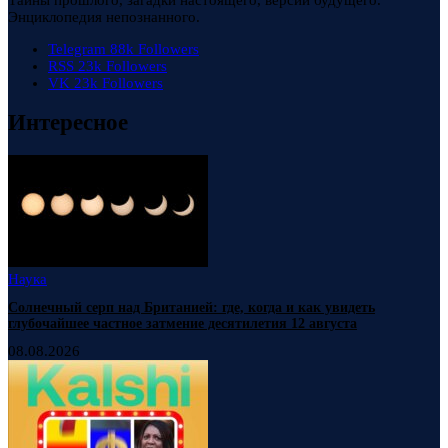
Энциклопедия непознанного.
Telegram
88k
Followers
RSS
23k
Followers
VK
23k
Followers
Интересное
Наука
Солнечный серп над Британией: где, когда и как увидеть
глубочайшее частное затмение десятилетия 12 августа
08.08.2026