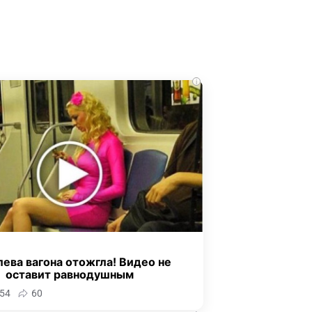
i
ева вагона отожгла! Видео не
оставит равнодушным
54
60