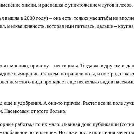
именение химии, и распашка с уничтожением лугов и лесов.
ья вышла в 2000 году) – она есть, только масштабы не вполне
я, мелкая живность, которая ими питалась, дальше – крупная
по их мнению, причину – пестициды. Тогда же в другом издан
кадное вымирание. Скажем, потравили поля, и пострадал как
новением этого вида пропадает еще несколько видов насеком
ед еще и удобрения. А они-то причем. Растет все на поле лу
ни. Насекомым от этого больно.
ные работы, что их мало. Львиная доля публикаций (сотни, 
 «глобальное потепление». Но даже после прочтения качеств