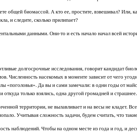
те общей биомассой. А кто ее, простите, взвешивал? Или, к
кла, и следите, сколько прилипает?
нтальными данными. Они-то и есть начало начал всей истор
потливые долгосрочные исследования, говорит кандидат биол
в. Численность насекомых в моменте зависит от чего угодно
клы «поголовья». Да вы и сами замечали: в одни годы от май
 откуда только взялись, одна другой громадней и страшнее. А
иченной территории, не вылавливает и на весы не кладет. Все
попало. Учитывая сложность задачи, будем считать, что таки
ность наблюдений. Чтобы на одном месте из года и год, и де