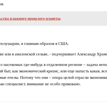
ов.
льства влажного прошлого планеты
полушарии, и главным образом в США.
е или в амазонской сельве, - подчеркивает Александр Храм
 о насекомых где-нибудь в отдаленном регионе – задача неп
й быт, как экономический кризис, или еще напасть какая, вс
ые пчелы. Потому что они – опора целой отрасли экономики,
ько специалист, внимание не особо приковано.