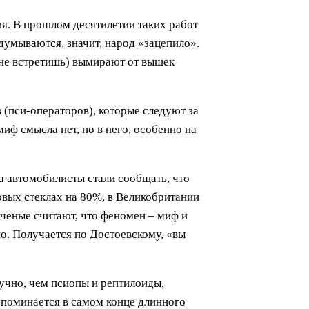
ия. В прошлом десятилетии таких работ
думываются, значит, народ «зацепило».
я не встретишь) вымирают от вышек
 (пси-операторов), которые следуют за
миф смысла нет, но в него, особенно на
а автомобилисты стали сообщать, что
овых стеклах на 80%, в Великобритании
ученые считают, что феномен – миф и
о. Получается по Достоевскому, «вы
учно, чем псиопы и рептилоиды,
 упоминается в самом конце длинного