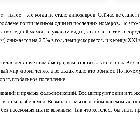
 пятое – это когда не стало динозавров. Сейчас не станет н
проблеме почти целиком один из последних номеров. Но что
ах последний мамонт с ужасом видит, как исчезают его сород
) снижается на 2,5% в год, темп ускоряется, и к концу XXI 
йчас действует там быстро, вам ответят: а это не она. Это ч
ный мир любит тепло, а во льдах мало кто обитает. Но поче
орят, глобальное потепление.
иваний и прямых фальсификаций. Все цитируют одни и те же 
е в этом разберемся. Возможно, мы не любим насекомых, они
без насекомых мы не выживем. Так что хотелось бы знать пр