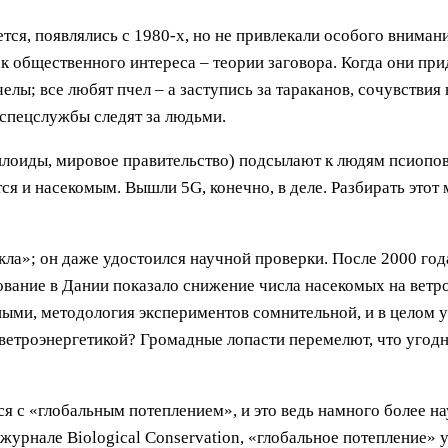
тся, появлялись с 1980-х, но не привлекали особого вниман
к общественного интереса – теории заговора. Когда они при
елы; все любят пчел – а заступись за тараканов, сочувстви
 спецслужбы следят за людьми.
лоиды, мировое правительство) подсылают к людям псиопов
ся и насекомым. Вышли 5G, конечно, в деле. Разбирать этот 
ла»; он даже удостоился научной проверки. После 2000 год
дование в Дании показало снижение числа насекомых на ветр
ьными, методология экспериментов сомнительной, и в целом 
ветроэнергетикой? Громадные лопасти перемелют, что угодн
 с «глобальным потеплением», и это ведь намного более на
 журнале Biological Conservation, «глобальное потепление»