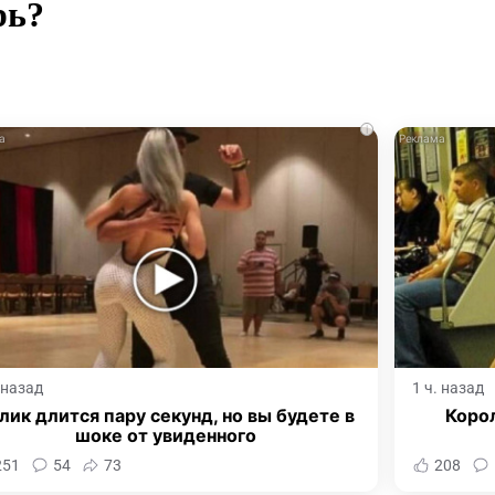
рь?
i
. назад
1 ч. назад
лик длится пару секунд, но вы будете в
Корол
шоке от увиденного
251
54
73
208