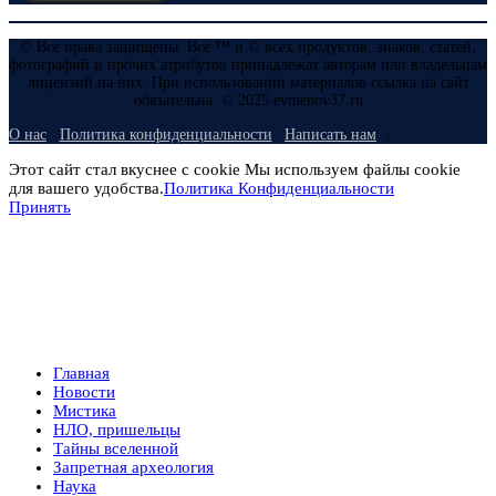
© Все права защищены. Все ™ и © всех продуктов, знаков, статей,
фотографий и прочих атрибутов принадлежат авторам или владельцам
лицензий на них. При использовании материалов ссылка на сайт
обязательна. © 2025 evmenov37.ru
О нас
Политика конфиденциальности
Написать нам
Этот сайт стал вкуснее с cookie Мы используем файлы cookie
для вашего удобства.
Политика Конфиденциальности
Принять
Главная
Новости
Мистика
НЛО, пришельцы
Тайны вселенной
Запретная археология
Наука