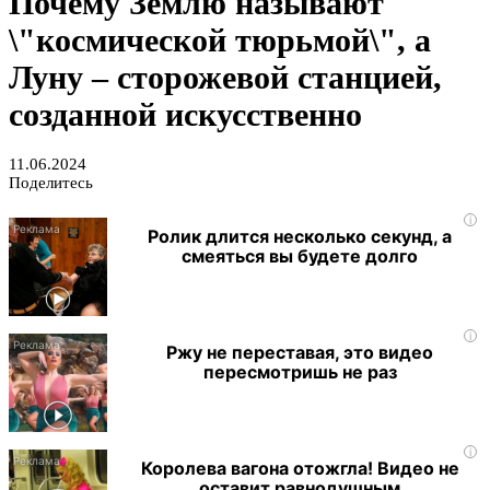
Почему Землю называют
\"космической тюрьмой\", а
Луну – сторожевой станцией,
созданной искусственно
11.06.2024
Поделитесь
i
Ролик длится несколько секунд, а
смеяться вы будете долго
i
Ржу не переставая, это видео
пересмотришь не раз
i
Королева вагона отожгла! Видео не
оставит равнодушным