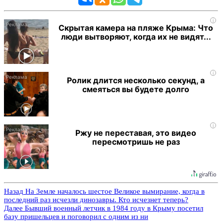
i
Скрытая камера на пляже Крыма: Что
люди вытворяют, когда их не видят...
i
Ролик длится несколько секунд, а
смеяться вы будете долго
i
Ржу не переставая, это видео
пересмотришь не раз
Назад
На Земле началось шестое Великое вымирание, когда в
последний раз исчезли динозавры. Кто исчезнет теперь?
Далее
Бывший военный летчик в 1984 году в Крыму посетил
базу пришельцев и поговорил с одним из ни