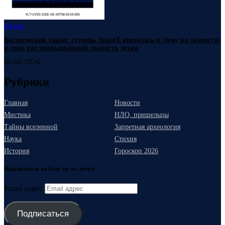
Наука
Космический таран: ступень SpaceX врезалась в Луну на скорости,
в семь раз превышающей скорость звука
06.08.2026
Рубрики
Главная
Новости
Мистика
НЛО, пришельцы
Тайны вселенной
Запретная археология
Наука
Стихия
История
Гороскоп 2026
Подписаться на блог по эл. почте
Email адрес
Подписаться