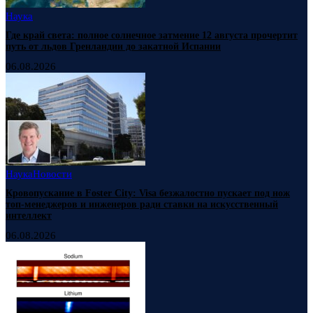
Наука
Где край света: полное солнечное затмение 12 августа прочертит
путь от льдов Гренландии до закатной Испании
06.08.2026
Наука
Новости
Кровопускание в Foster City: Visa безжалостно пускает под нож
топ-менеджеров и инженеров ради ставки на искусственный
интеллект
06.08.2026