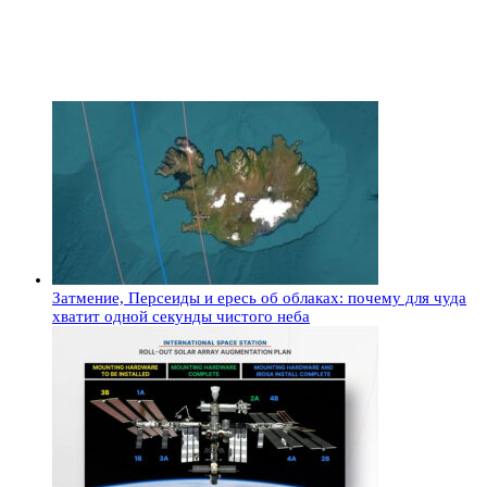
Затмение, Персеиды и ересь об облаках: почему для чуда
хватит одной секунды чистого неба