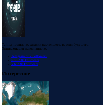
Тайны прошлого, загадки настоящего, версии будущего.
Энциклопедия непознанного.
Telegram
88k
Followers
RSS
23k
Followers
VK
23k
Followers
Интересное