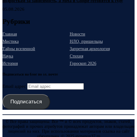
подросткам за зависимость, а Meta и Google готовятся к суду
05.08.2026
Рубрики
Главная
Новости
Мистика
НЛО, пришельцы
Тайны вселенной
Запретная археология
Наука
Стихия
История
Гороскоп 2026
Подписаться на блог по эл. почте
Email адрес
Подписаться
© Все права защищены. Все ™ и © всех продуктов, знаков, статей,
фотографий и прочих атрибутов принадлежат авторам или владельцам
лицензий на них. При использовании материалов ссылка на сайт
обязательна. © 2025 evmenov37.ru