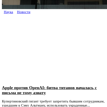
Наука
Новости
Apple против OpenAI: битва титанов началась с
письма не тому азиату
Купертиновский гигант требует запретить бывшим сотрудникам,
ушедшим к Сэму Альтману, использовать украденные...