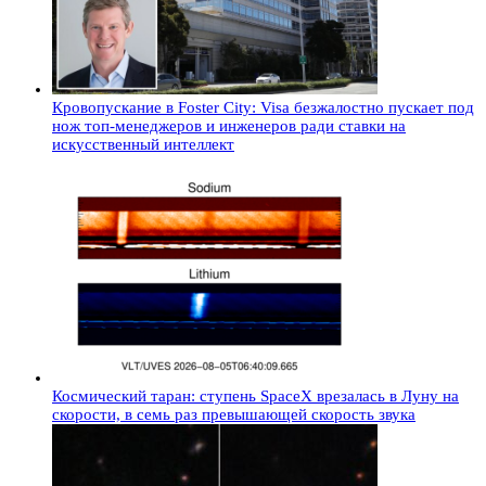
Кровопускание в Foster City: Visa безжалостно пускает под
нож топ-менеджеров и инженеров ради ставки на
искусственный интеллект
Космический таран: ступень SpaceX врезалась в Луну на
скорости, в семь раз превышающей скорость звука