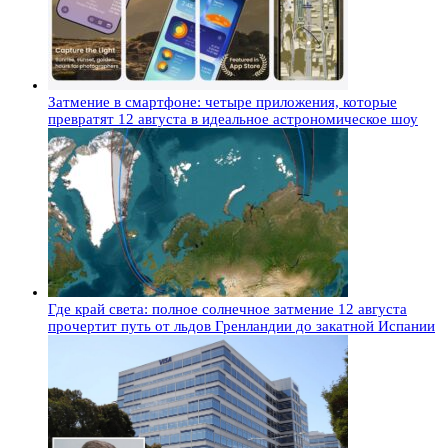
Затмение в смартфоне: четыре приложения, которые
превратят 12 августа в идеальное астрономическое шоу
Где край света: полное солнечное затмение 12 августа
прочертит путь от льдов Гренландии до закатной Испании