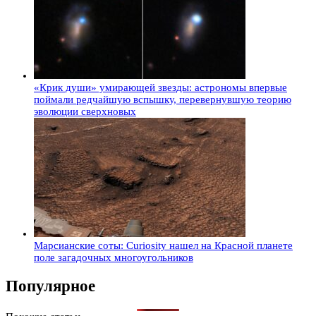
«Крик души» умирающей звезды: астрономы впервые
поймали редчайшую вспышку, перевернувшую теорию
эволюции сверхновых
Марсианские соты: Curiosity нашел на Красной планете
поле загадочных многоугольников
Популярное