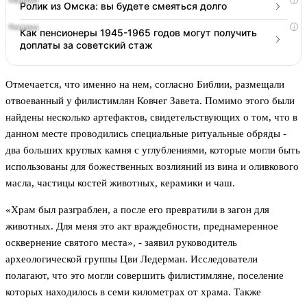
i
Ролик из Омска: вы будете смеяться долго
i
Как пенсионеры 1945-1965 годов могут получить
доплаты за советский стаж
Отмечается, что именно на нем, согласно Библии, размещали
отвоеванный у филистимлян Ковчег Завета. Помимо этого были
найдены несколько артефактов, свидетельствующих о том, что в
данном месте проводились специальные ритуальные обряды -
два больших круглых камня с углублениями, которые могли быть
использованы для божественных возлияний из вина и оливкового
масла, частицы костей животных, керамики и чаш.
«Храм был разграблен, а после его превратили в загон для
животных. Для меня это акт враждебности, преднамеренное
осквернение святого места», - заявил руководитель
археологической группы Цви Ледерман. Исследователи
полагают, что это могли совершить филистимляне, поселение
которых находилось в семи километрах от храма. Также