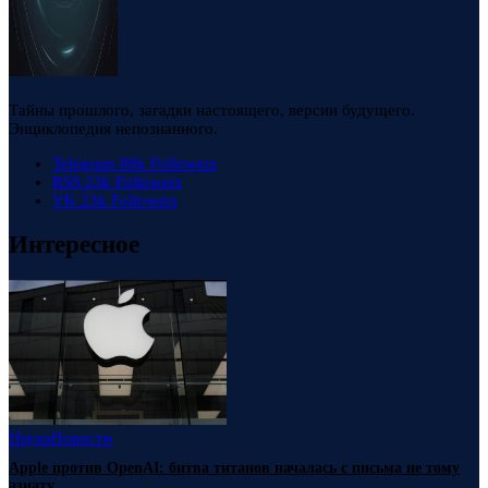
Тайны прошлого, загадки настоящего, версии будущего.
Энциклопедия непознанного.
Telegram
88k
Followers
RSS
23k
Followers
VK
23k
Followers
Интересное
Наука
Новости
Apple против OpenAI: битва титанов началась с письма не тому
азиату