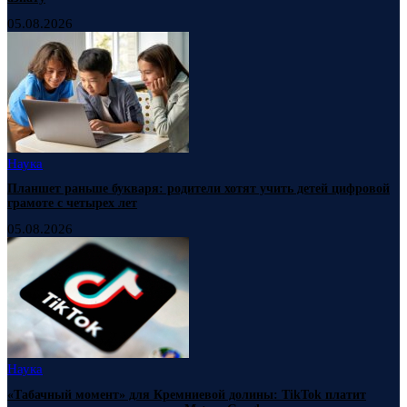
05.08.2026
Наука
Планшет раньше букваря: родители хотят учить детей цифровой
грамоте с четырех лет
05.08.2026
Наука
«Табачный момент» для Кремниевой долины: TikTok платит