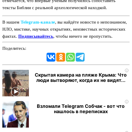
отмечается, что впервые ученым получилось сопоставить
тексты Библии с реальной археологической находкой.
В нашем
Telegram‑канале
, вы найдёте новости о непознанном,
НЛО, мистике, научных открытиях, неизвестных исторических
фактах.
Подписывайтесь
, чтобы ничего не пропустить.
Поделитесь:
i
Скрытая камера на пляже Крыма: Что
люди вытворяют, когда их не видят...
i
Взломали Telegram Собчак - вот что
нашлось в переписках