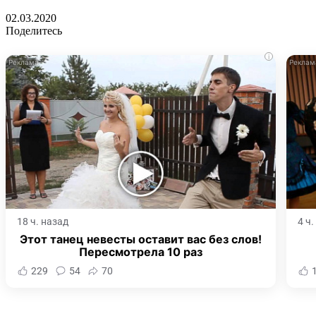
02.03.2020
Поделитесь
i
18 ч. назад
4 ч
Этот танец невесты оставит вас без слов!
Пересмотрела 10 раз
229
54
70