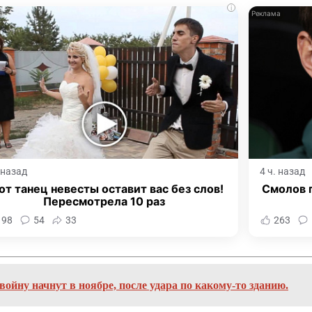
i
. назад
4 ч. назад
от танец невесты оставит вас без слов!
Смолов 
Пересмотрела 10 раз
198
54
33
263
йну начнут в ноябре, после удара по какому-то зданию.