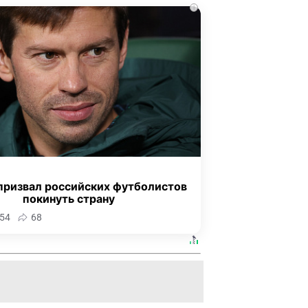
i
призвал российских футболистов
покинуть страну
54
68