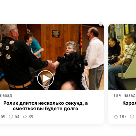
i
. назад
18 ч. назад
Ролик длится несколько секунд, а
Корол
смеяться вы будете долго
159
54
39
187