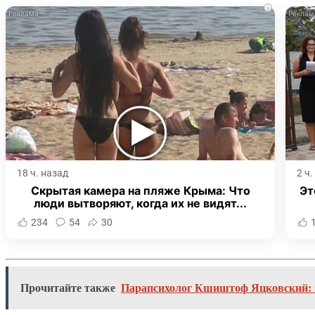
i
18 ч. назад
2 ч
Скрытая камера на пляже Крыма: Что
Эт
люди вытворяют, когда их не видят...
234
54
30
Прочитайте также
Парапсихолог Кшиштоф Яцковский: во