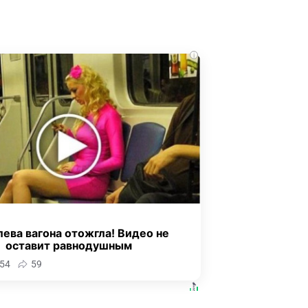
i
ева вагона отожгла! Видео не
оставит равнодушным
54
59