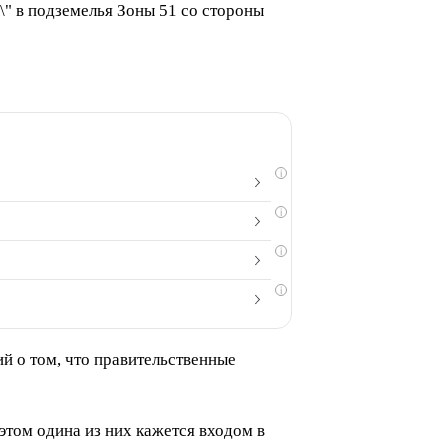
\" в подземелья Зоны 51 со стороны
i
i
i
i
ий о том, что правительственные
этом одина из них кажется входом в