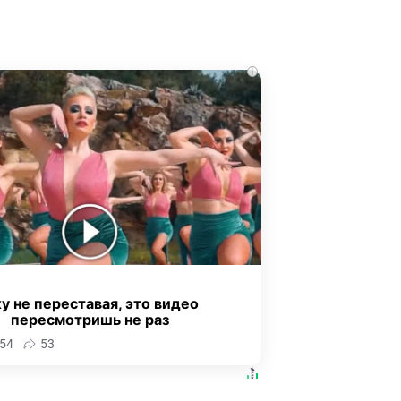
i
у не переставая, это видео
пересмотришь не раз
54
53