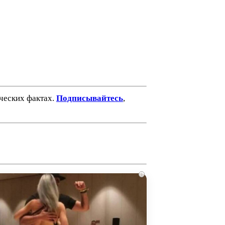
ических фактах.
Подписывайтесь
,
i