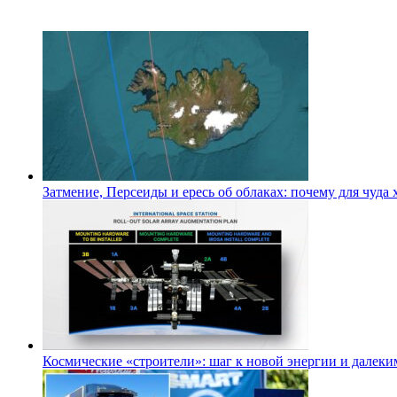
Затмение, Персеиды и ересь об облаках: почему для чуда
Космические «строители»: шаг к новой энергии и далеки