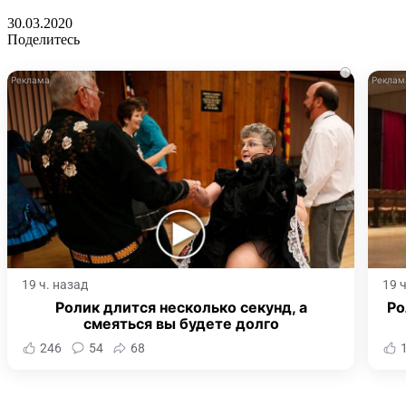
30.03.2020
Поделитесь
i
19 ч. назад
19 
Ролик длится несколько секунд, а
Ро
смеяться вы будете долго
246
54
68