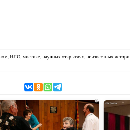
нном, НЛО, мистике, научных открытиях, неизвестных истор
i