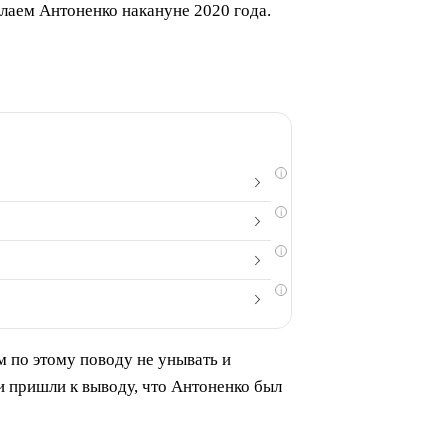
лаем Антоненко накануне 2020 года.
i
i
i
i
м по этому поводу не унывать и
и пришли к выводу, что Антоненко был