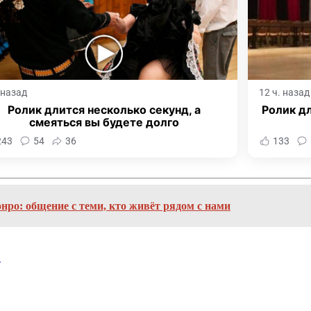
. назад
12 ч. назад
Ролик длится несколько секунд, а
Ролик дл
смеяться вы будете долго
243
54
36
133
ро: общение с теми, кто живёт рядом с нами
.