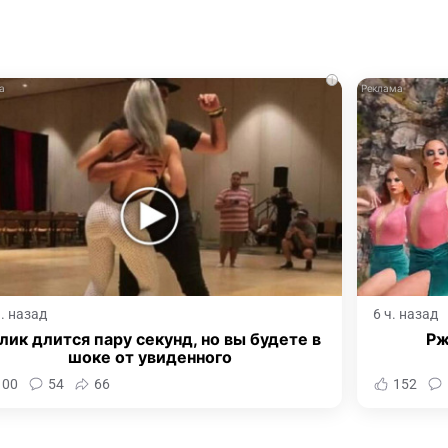
i
ч. назад
6 ч. назад
лик длится пару секунд, но вы будете в
Рж
шоке от увиденного
100
54
66
152