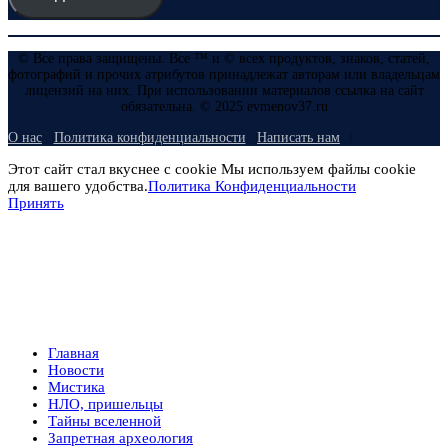
© Все права защищены. Все ™ и © всех продуктов, знаков, статей,
фотографий и прочих атрибутов принадлежат авторам или владельцам
лицензий на них. При использовании материалов ссылка на сайт
обязательна. © 2025 evmenov37.ru
О нас
Политика конфиденциальности
Написать нам
Этот сайт стал вкуснее с cookie Мы используем файлы cookie
для вашего удобства.
Политика Конфиденциальности
Принять
Главная
Новости
Мистика
НЛО, пришельцы
Тайны вселенной
Запретная археология