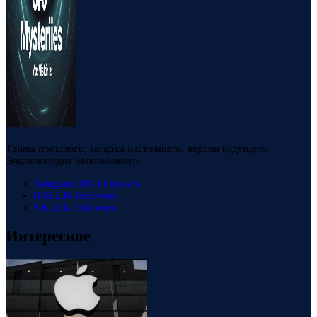
Тайны прошлого, загадки настоящего, версии будущего.
Энциклопедия непознанного.
Telegram
88k
Followers
RSS
23k
Followers
VK
23k
Followers
Интересное