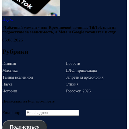
Наука
«Табачный момент» для Кремниевой долины: TikTok платит
подросткам за зависимость, а Meta и Google готовятся к суду
05.08.2026
Рубрики
Главная
Новости
Мистика
НЛО, пришельцы
Тайны вселенной
Запретная археология
Наука
Стихия
История
Гороскоп 2026
Подписаться на блог по эл. почте
Email адрес
Подписаться