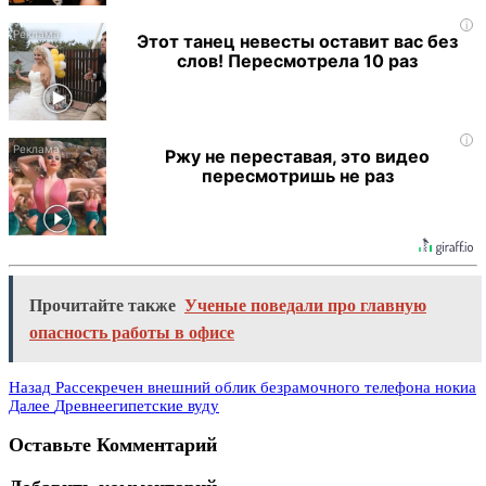
i
Этот танец невесты оставит вас без
слов! Пересмотрела 10 раз
i
Ржу не переставая, это видео
пересмотришь не раз
Прочитайте также
Ученые поведали про главную
опасность работы в офисе
Назад
Рассекречен внешний облик безрамочного телефона нокиа
Далее
Древнеегипетские вуду
Оставьте Комментарий