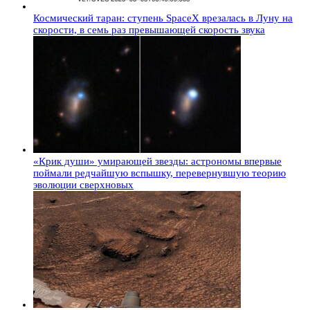
Космический таран: ступень SpaceX врезалась в Луну на
скорости, в семь раз превышающей скорость звука
«Крик души» умирающей звезды: астрономы впервые
поймали редчайшую вспышку, перевернувшую теорию
эволюции сверхновых