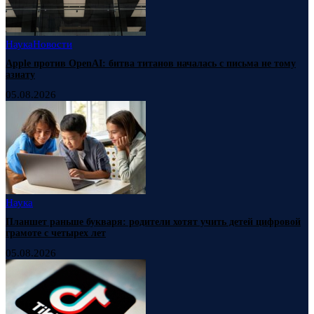
Наука
Новости
Apple против OpenAI: битва титанов началась с письма не тому
азиату
05.08.2026
Наука
Планшет раньше букваря: родители хотят учить детей цифровой
грамоте с четырех лет
05.08.2026