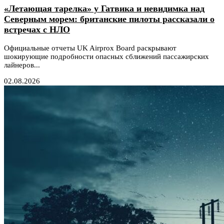
«Летающая тарелка» у Гатвика и невидимка над
Северным морем: британские пилоты рассказали о
встречах с НЛО
Официальные отчеты UK Airprox Board раскрывают
шокирующие подробности опасных сближений пассажирских
лайнеров...
02.08.2026