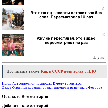
i
Этот танец невесты оставит вас без
слов! Пересмотрела 10 раз
i
Ржу не переставая, это видео
пересмотришь не раз
Прочитайте также
Как в СССР вели войну с НЛО
Назад
Астропрогноз на апрель. К чему готовиться
Далее
Странная коронавирусная аномалия выявлена в Ферраре
Оставьте Комментарий
Добавить комментарий