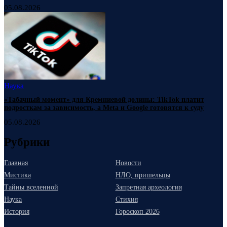
05.08.2026
Наука
«Табачный момент» для Кремниевой долины: TikTok платит
подросткам за зависимость, а Meta и Google готовятся к суду
05.08.2026
Рубрики
Главная
Новости
Мистика
НЛО, пришельцы
Тайны вселенной
Запретная археология
Наука
Стихия
История
Гороскоп 2026