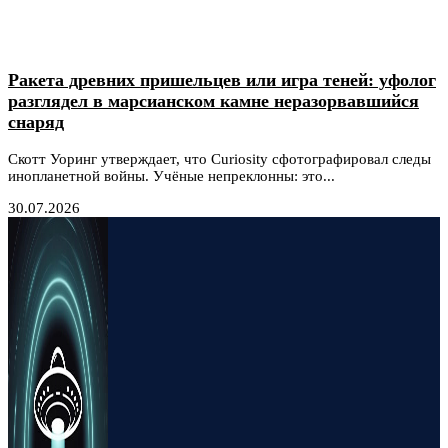
Ракета древних пришельцев или игра теней: уфолог
разглядел в марсианском камне неразорвавшийся
снаряд
Скотт Уоринг утверждает, что Curiosity сфотографировал следы
инопланетной войны. Учёные непреклонны: это...
30.07.2026