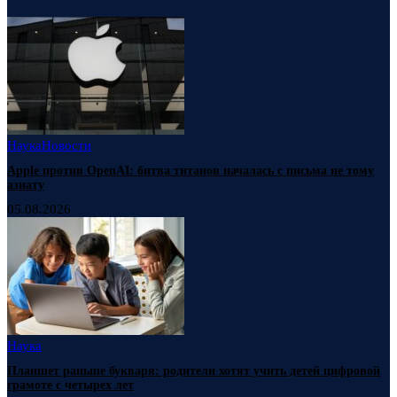
Наука
Новости
Apple против OpenAI: битва титанов началась с письма не тому
азиату
05.08.2026
Наука
Планшет раньше букваря: родители хотят учить детей цифровой
грамоте с четырех лет