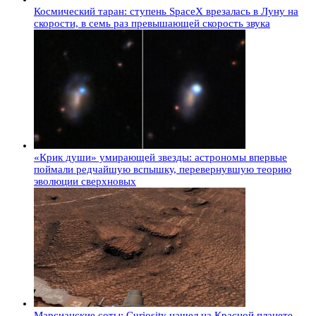
Космический таран: ступень SpaceX врезалась в Луну на
скорости, в семь раз превышающей скорость звука
«Крик души» умирающей звезды: астрономы впервые
поймали редчайшую вспышку, перевернувшую теорию
эволюции сверхновых
Марсианские соты: Curiosity нашел на Красной планете