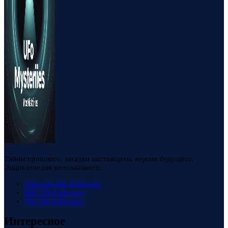
Тайны прошлого, загадки настоящего, версии будущего.
Энциклопедия непознанного.
Telegram
88k
Followers
RSS
23k
Followers
VK
23k
Followers
Интересное