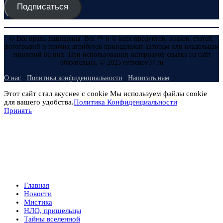
Подписаться
© Все права защищены. Все ™ и © всех продуктов, знаков, статей,
фотографий и прочих атрибутов принадлежат авторам или владельцам
лицензий на них. При использовании материалов ссылка на сайт
обязательна. © 2025 evmenov37.ru
О нас
Политика конфиденциальности
Написать нам
Этот сайт стал вкуснее с cookie Мы используем файлы cookie
для вашего удобства.
Политика Конфиденциальности
Принять
Главная
Новости
Мистика
НЛО, пришельцы
Тайны вселенной