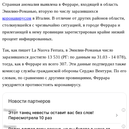
Странная аномалия выявлена в Ферраре, входящей в область
Эмилию-Романью, вторую по числу заразившихся
коронавирусом
в Италии. В отличие от других районов области,
столкнувшейся с чрезвычайно ситуацией, в городе Феррара и
прилегающей к нему провинции зарегистрирован крайне низкий
процент инфицированных.
Так, как пишет La Nuova Ferrara, в Эмилии-Романьи число
заразившихся достигло 13 531 (РГ: по данным на 31.03 - 14 078),
тогда, как в Ферраре их всего 307. Эти данные подтвердил также
комиссар службы гражданской обороны Серджо Вентури. По его
словам, по сравнению с другими провинциями, Феррара
умудряется противостоять коронавирусу.
Новости партнеров
i
Этот танец невесты оставит вас без слов!
Пересмотрела 10 раз
i
Ролик длится пару секунд, но вы будете в шоке от