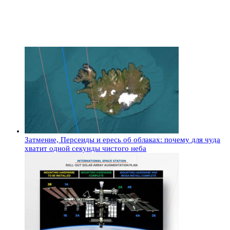
Затмение, Персеиды и ересь об облаках: почему для чуда
хватит одной секунды чистого неба