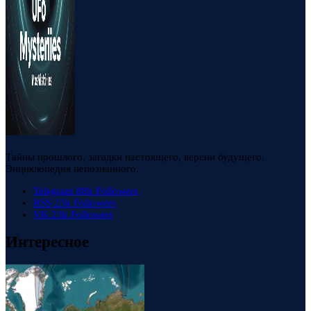
Тайны прошлого, загадки настоящего, версии будущего.
Энциклопедия непознанного.
Telegram
88k
Followers
RSS
23k
Followers
VK
23k
Followers
Интересное