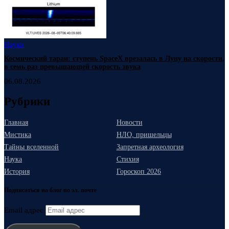
Наука
Космический таран: ступень SpaceX врезалась в Луну на скорости,
в семь раз превышающей скорость звука
06.08.2026
Рубрики
Главная
Новости
Мистика
НЛО, пришельцы
Тайны вселенной
Запретная археология
Наука
Стихия
История
Гороскоп 2026
Подписаться на блог по эл. почте
Email адрес