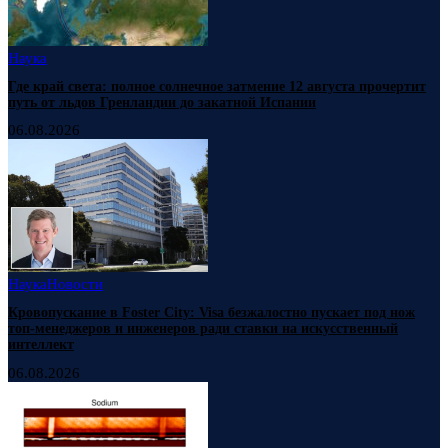
Наука
Где край света: полное солнечное затмение 12 августа прочертит
путь от льдов Гренландии до закатной Испании
06.08.2026
Наука
Новости
Кровопускание в Foster City: Visa безжалостно пускает под нож
топ-менеджеров и инженеров ради ставки на искусственный
интеллект
06.08.2026