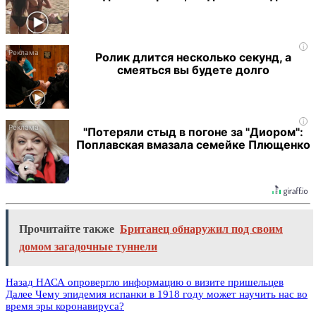
i
Ролик длится несколько секунд, а
смеяться вы будете долго
i
"Потеряли стыд в погоне за "Диором":
Поплавская вмазала семейке Плющенко
Прочитайте также
Британец обнаружил под своим
домом загадочные туннели
Назад
НАСА опровергло информацию о визите пришельцев
Далее
Чему эпидемия испанки в 1918 году может научить нас во
время эры коронавируса?