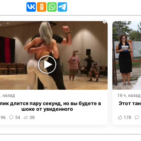
i
ч. назад
16 ч. назад
лик длится пару секунд, но вы будете в
Этот тан
шоке от увиденного
196
54
38
178