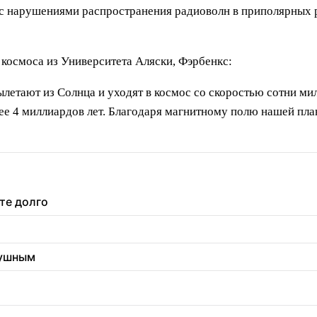
 с нарушениями распространения радиоволн в приполярных р
космоса из Университета Аляски, Фэрбенкс:
летают из Солнца и уходят в космос со скоростью сотни мил
ее 4 миллиардов лет. Благодаря магнитному полю нашей план
те долго
душным