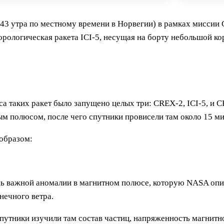
43 утра по местному времени в Норвегии) в рамках миссии Gr
рологическая ракета ICI-5, несущая на борту небольшой к
са таких ракет было запущено целых три: CREX-2, ICI-5, и 
ым полюсом, после чего спутники провисели там около 15 ми
образом:
нь важной аномалии в магнитном полюсе, которую NASA опи
нечного ветра.
путники изучили там состав частиц, напряженность магнитно