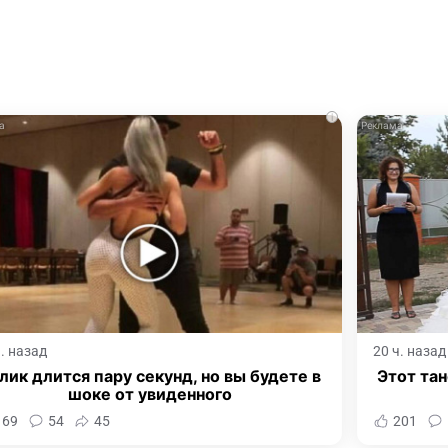
i
ч. назад
20 ч. назад
лик длится пару секунд, но вы будете в
Этот тан
шоке от увиденного
169
54
45
201