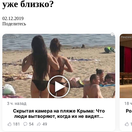
уже близко?
02.12.2019
Поделитесь
i
3 ч. назад
18 
Скрытая камера на пляже Крыма: Что
Ро
люди вытворяют, когда их не видят...
181
54
49