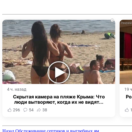
i
4 ч. назад
19 
Скрытая камера на пляже Крыма: Что
Ро
люди вытворяют, когда их не видят...
296
54
38
Назад
Обслуживание септиков и выгребных ям