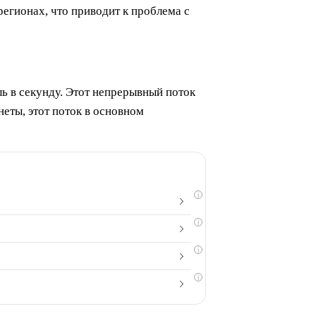
егионах, что приводит к проблема с
ь в секунду. Этот непрерывный поток
еты, этот поток в основном
i
i
i
i