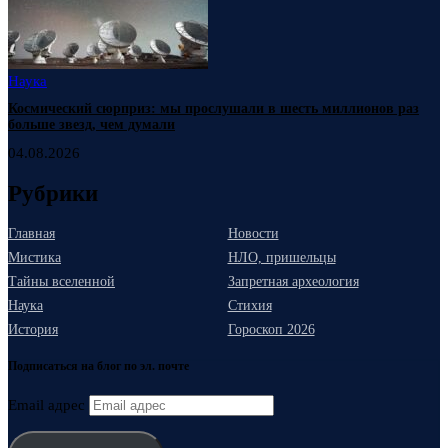
Наука
Космический сюрприз: мы прослушали в шесть миллионов раз
больше звезд, чем думали
04.08.2026
Рубрики
Главная
Новости
Мистика
НЛО, пришельцы
Тайны вселенной
Запретная археология
Наука
Стихия
История
Гороскоп 2026
Подписаться на блог по эл. почте
Email адрес