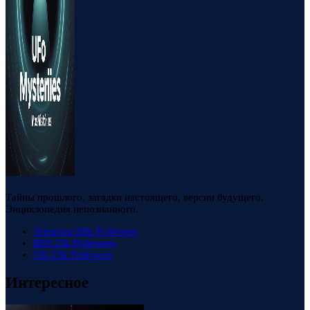
Тайны прошлого, загадки настоящего, версии будущего.
Энциклопедия непознанного.
Telegram
88k
Followers
RSS
23k
Followers
VK
23k
Followers
Интересное