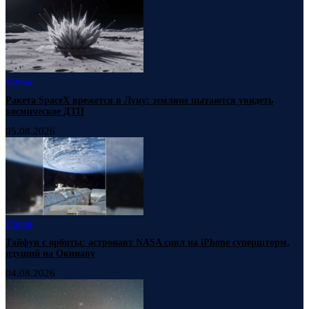
Наука
Ракета SpaceX врежется в Луну: земляне пытаются увидеть
космическое ДТП
05.08.2026
Наука
Тайфун с орбиты: астронавт NASA снял на iPhone супершторм,
идущий на Окинаву
04.08.2026