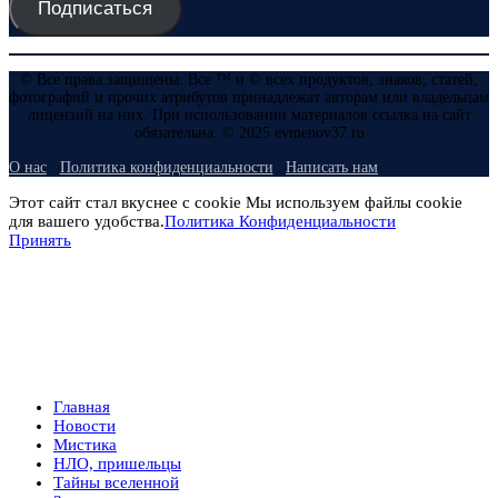
Подписаться
© Все права защищены. Все ™ и © всех продуктов, знаков, статей,
фотографий и прочих атрибутов принадлежат авторам или владельцам
лицензий на них. При использовании материалов ссылка на сайт
обязательна. © 2025 evmenov37.ru
О нас
Политика конфиденциальности
Написать нам
Этот сайт стал вкуснее с cookie Мы используем файлы cookie
для вашего удобства.
Политика Конфиденциальности
Принять
Главная
Новости
Мистика
НЛО, пришельцы
Тайны вселенной