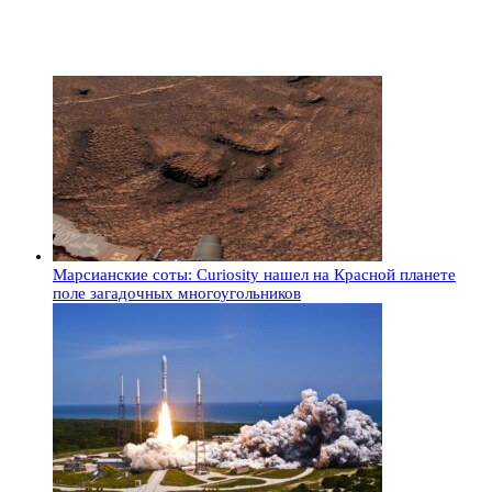
Марсианские соты: Curiosity нашел на Красной планете
поле загадочных многоугольников