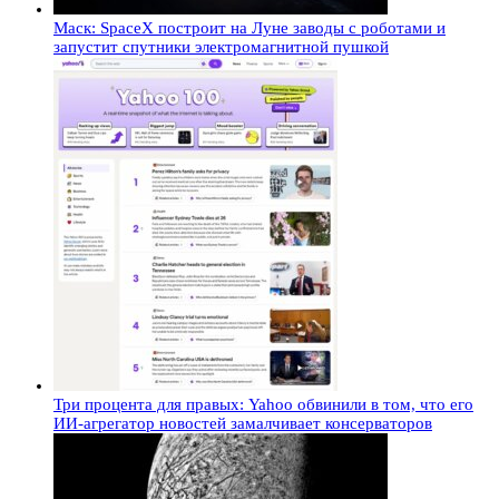
Маск: SpaceX построит на Луне заводы с роботами и
запустит спутники электромагнитной пушкой
Три процента для правых: Yahoo обвинили в том, что его
ИИ-агрегатор новостей замалчивает консерваторов