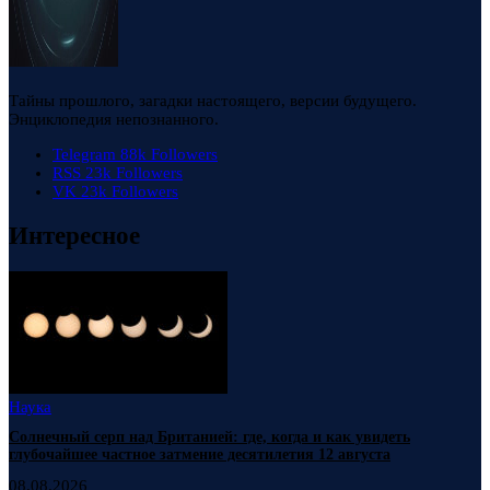
Тайны прошлого, загадки настоящего, версии будущего.
Энциклопедия непознанного.
Telegram
88k
Followers
RSS
23k
Followers
VK
23k
Followers
Интересное
Наука
Солнечный серп над Британией: где, когда и как увидеть
глубочайшее частное затмение десятилетия 12 августа
08.08.2026