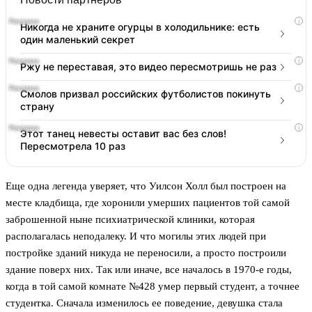
i
Никогда не храните огурцы в холодильнике: есть
один маленький секрет
i
Ржу не переставая, это видео пересмотришь не раз
i
Смолов призвал российских футболистов покинуть
страну
i
Этот танец невесты оставит вас без слов!
Пересмотрела 10 раз
Еще одна легенда уверяет, что Уилсон Холл был построен на
месте кладбища, где хоронили умерших пациентов той самой
заброшенной ныне психиатрической клиники, которая
располагалась неподалеку. И что могилы этих людей при
постройке зданий никуда не переносили, а просто построили
здание поверх них. Так или иначе, все началось в 1970-е годы,
когда в той самой комнате №428 умер первый студент, а точнее
студентка. Сначала изменилось ее поведение, девушка стала