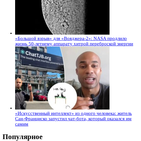
«Большой взрыв» для «Вояджера-2»: NASA продлило
жизнь 50-летнему аппарату хитрой переброской энергии
«Искусственный интеллект» из одного человека: житель
Сан-Франциско запустил чат-бота, который оказался им
самим
Популярное