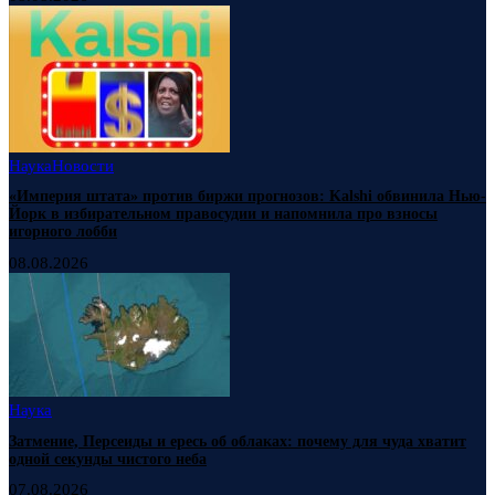
Наука
Новости
«Империя штата» против биржи прогнозов: Kalshi обвинила Нью-
Йорк в избирательном правосудии и напомнила про взносы
игорного лобби
08.08.2026
Наука
Затмение, Персеиды и ересь об облаках: почему для чуда хватит
одной секунды чистого неба
07.08.2026