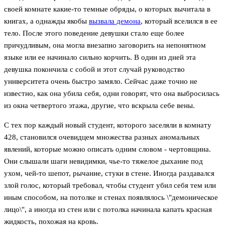
своей комнате какие-то темные обряды, о которых вычитала в
книгах, а однажды якобы
вызвала демона
, который вселился в ее
тело. После этого поведение девушки стало еще более
причудливым, она могла внезапно заговорить на непонятном
языке или ее начинало сильно корчить. В один из дней эта
девушка покончила с собой и этот случай руководство
университета очень быстро замяло. Сейчас даже точно не
известно, как она убила себя, одни говорят, что она выбросилась
из окна четвертого этажа, другие, что вскрыла себе вены.
С тех пор каждый новый студент, которого заселяли в комнату
428, становился очевидцем множества разных аномальных
явлений, которые можно описать одним словом - чертовщина.
Они слышали шаги невидимки, чье-то тяжелое дыхание под
ухом, чей-то шепот, рычание, стуки в стене. Иногда раздавался
злой голос, который требовал, чтобы студент убил себя тем или
иным способом, на потолке и стенах появлялось \"демоническое
лицо\", а иногда из стен или с потолка начинала капать красная
жидкость, похожая на кровь.