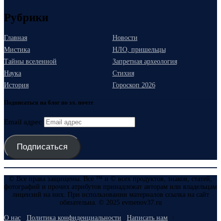
Рубрики
Главная
Новости
Мистика
НЛО, пришельцы
Тайны вселенной
Запретная археология
Наука
Стихия
История
Гороскоп 2026
Подписаться на блог по эл. почте
Email адрес
Подписаться
© Все права защищены. Все ™ и © всех продуктов, знаков, статей,
фотографий и прочих атрибутов принадлежат авторам или владельцам
лицензий на них. При использовании материалов ссылка на сайт
обязательна. © 2025 evmenov37.ru
О нас
Политика конфиденциальности
Написать нам