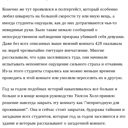
Конечно же тут проявлялся и полтергейст, который особенно
любил швырнуть на большой скорости ту или иную вещь, а
иногда студенты ощущали, как до них дотрагиваются чьи-то
невидимые руки. Было также немало сообщений о
непосредственном наблюдении призрака убившей себя девушки.
Даже без всех описанных выше явлений комната 428 оказывала
на людей чрезвычайно гнетущее впечатление. Многие
рассказывали, что едва заселившись туда, они начинали
испытывать непонятное ощущение сильного страха и отчаяния.
Из-за этого студенты старались как можно меньше времени
проводить в этой комнате или умоляли переселить их в другую.
Год за годом подобных историй накапливалось все больше и
больше и в конце концов руководство Уилсон Холл приняло
решение навсегда закрыть эту комнату как \"непригодную для
проживания\". Она и сейчас стоит закрытая, будоража тайнами и
загадками всех студентов, которые год за годом заселяются в это
здание и которым рассказывают о загадочной комнате.