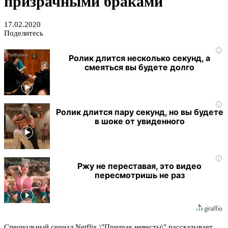
призрачными браками
17.02.2020
Поделитесь
i
Ролик длится несколько секунд, а
смеяться вы будете долго
i
Ролик длится пару секунд, но вы будете
в шоке от увиденного
i
Ржу не переставая, это видео
пересмотришь не раз
Специальный сериал Netflix \"Призрак невесты\" рассказывает