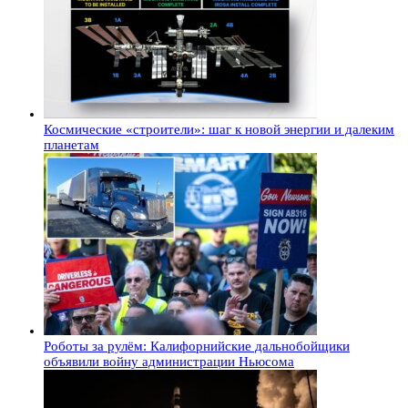
Космические «строители»: шаг к новой энергии и далеким
планетам
Роботы за рулём: Калифорнийские дальнобойщики
объявили войну администрации Ньюсома