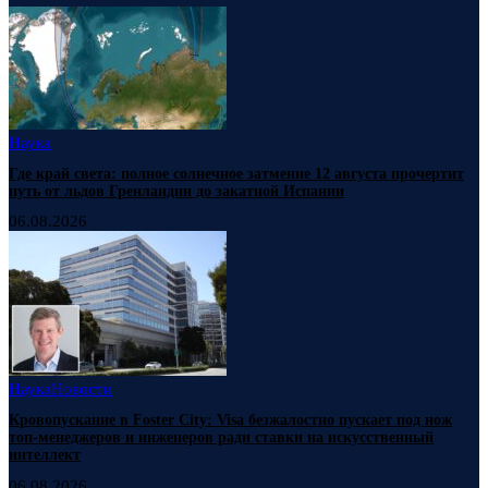
Наука
Где край света: полное солнечное затмение 12 августа прочертит
путь от льдов Гренландии до закатной Испании
06.08.2026
Наука
Новости
Кровопускание в Foster City: Visa безжалостно пускает под нож
топ-менеджеров и инженеров ради ставки на искусственный
интеллект
06.08.2026