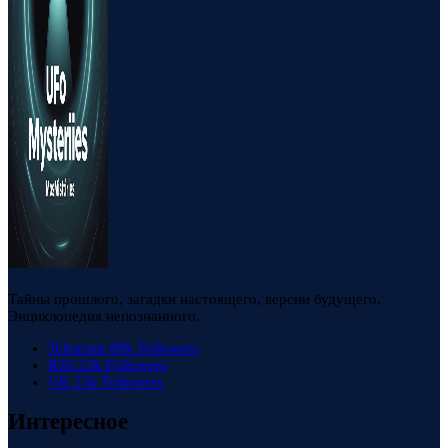
Тайны прошлого, загадки настоящего, версии будущего.
Энциклопедия непознанного.
Telegram
88k
Followers
RSS
23k
Followers
VK
23k
Followers
Интересное