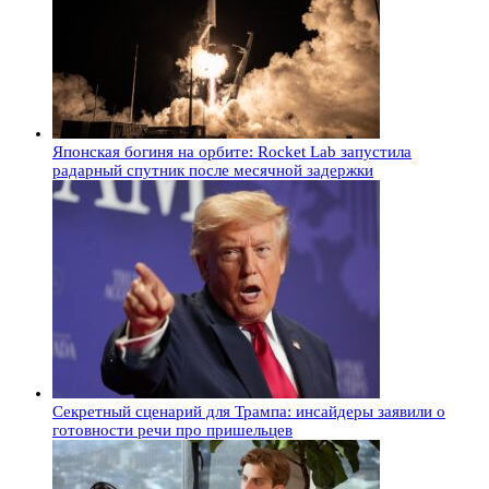
Японская богиня на орбите: Rocket Lab запустила
радарный спутник после месячной задержки
Секретный сценарий для Трампа: инсайдеры заявили о
готовности речи про пришельцев