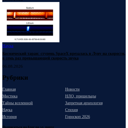
Наука
Космический таран: ступень SpaceX врезалась в Луну на скорости,
в семь раз превышающей скорость звука
06.08.2026
Рубрики
Главная
Новости
Мистика
НЛО, пришельцы
Тайны вселенной
Запретная археология
Наука
Стихия
История
Гороскоп 2026
Подписаться на блог по эл. почте