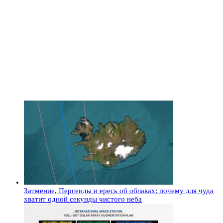
Затмение, Персеиды и ересь об облаках: почему для чуда
хватит одной секунды чистого неба