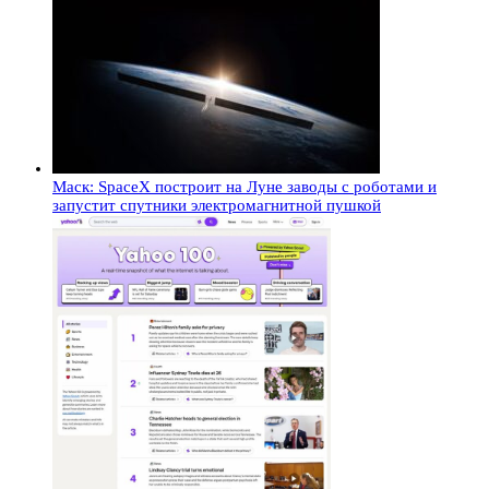
Маск: SpaceX построит на Луне заводы с роботами и
запустит спутники электромагнитной пушкой