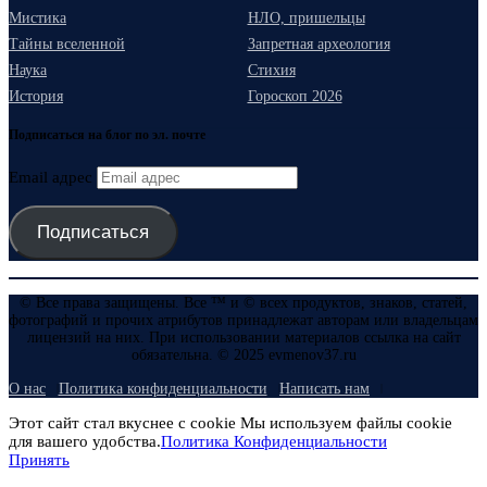
Мистика
НЛО, пришельцы
Тайны вселенной
Запретная археология
Наука
Стихия
История
Гороскоп 2026
Подписаться на блог по эл. почте
Email адрес
Подписаться
© Все права защищены. Все ™ и © всех продуктов, знаков, статей,
фотографий и прочих атрибутов принадлежат авторам или владельцам
лицензий на них. При использовании материалов ссылка на сайт
обязательна. © 2025 evmenov37.ru
О нас
Политика конфиденциальности
Написать нам
Этот сайт стал вкуснее с cookie Мы используем файлы cookie
для вашего удобства.
Политика Конфиденциальности
Принять