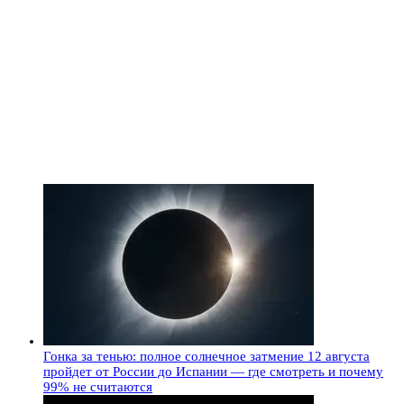
Гонка за тенью: полное солнечное затмение 12 августа
пройдет от России до Испании — где смотреть и почему
99% не считаются