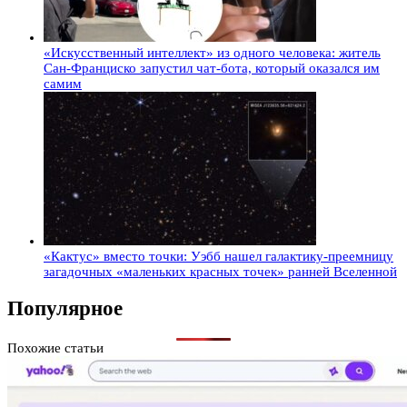
«Искусственный интеллект» из одного человека: житель
Сан-Франциско запустил чат-бота, который оказался им
самим
«Кактус» вместо точки: Уэбб нашел галактику-преемницу
загадочных «маленьких красных точек» ранней Вселенной
Популярное
Похожие статьи