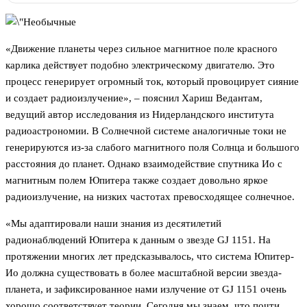
«Движение планеты через сильное магнитное поле красного
карлика действует подобно электрическому двигателю. Это
процесс генерирует огромный ток, который провоцирует сияние
и создает радиоизлучение», – пояснил Хариш Ведантам,
ведущий автор исследования из Нидерландского института
радиоастрономии. В Солнечной системе аналогичные токи не
генерируются из-за слабого магнитного поля Солнца и большого
расстояния до планет. Однако взаимодействие спутника Ио с
магнитным полем Юпитера также создает довольно яркое
радиоизлучение, на низких частотах превосходящее солнечное.
«Мы адаптировали наши знания из десятилетий
радионаблюдений Юпитера к данным о звезде GJ 1151. На
протяжении многих лет предсказывалось, что система Юпитер-
Ио должна существовать в более масштабной версии звезда-
планета, и зафиксированное нами излучение от GJ 1151 очень
хорошо соответствует теории. Сегодня мы знаем, что почти