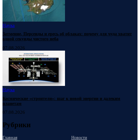
Наука
Затмение, Персеиды и ересь об облаках: почему для чуда хватит
одной секунды чистого неба
07.08.2026
Наука
Космические «строители»: шаг к новой энергии и далеким
планетам
07.08.2026
Рубрики
Главная
Новости