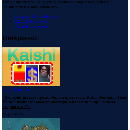
Тайны прошлого, загадки настоящего, версии будущего.
Энциклопедия непознанного.
Telegram
88k
Followers
RSS
23k
Followers
VK
23k
Followers
Интересное
Наука
Новости
«Империя штата» против биржи прогнозов: Kalshi обвинила Нью-
Йорк в избирательном правосудии и напомнила про взносы
игорного лобби
08.08.2026