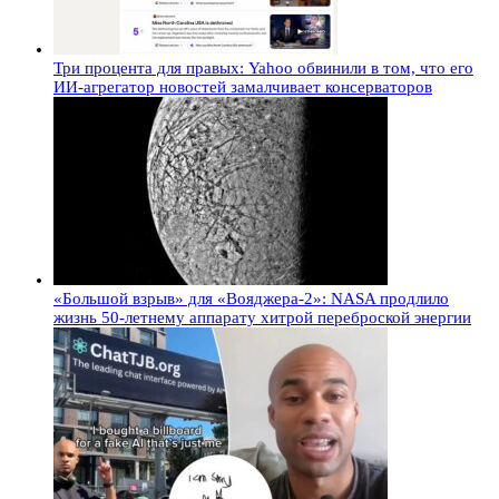
Три процента для правых: Yahoo обвинили в том, что его
ИИ-агрегатор новостей замалчивает консерваторов
«Большой взрыв» для «Вояджера-2»: NASA продлило
жизнь 50-летнему аппарату хитрой переброской энергии