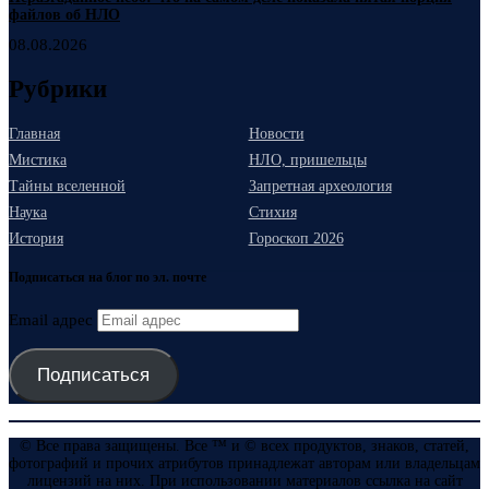
файлов об НЛО
08.08.2026
Рубрики
Главная
Новости
Мистика
НЛО, пришельцы
Тайны вселенной
Запретная археология
Наука
Стихия
История
Гороскоп 2026
Подписаться на блог по эл. почте
Email адрес
Подписаться
© Все права защищены. Все ™ и © всех продуктов, знаков, статей,
фотографий и прочих атрибутов принадлежат авторам или владельцам
лицензий на них. При использовании материалов ссылка на сайт