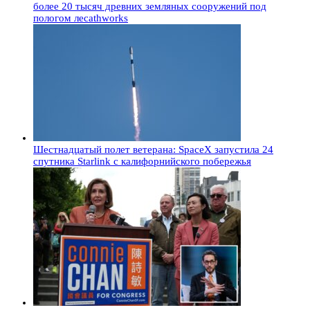
более 20 тысяч древних земляных сооружений под
пологом лесаthworks
Шестнадцатый полет ветерана: SpaceX запустила 24
спутника Starlink с калифорнийского побережья