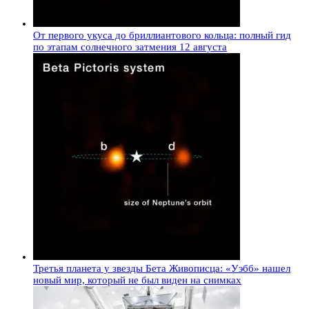
От первого укуса до бриллиантового кольца: полный гид
по этапам солнечного затмения 12 августа
Третья планета у звезды Бета Живописца: «Уэбб» нашел
новый мир, который не был виден на снимках