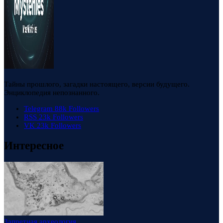
Тайны прошлого, загадки настоящего, версии будущего.
Энциклопедия непознанного.
Telegram
88k
Followers
RSS
23k
Followers
VK
23k
Followers
Интересное
Запретная археология