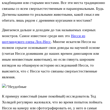
кладбищами или старыми мостами. Все эти места традиционно
связаны со всем сверхъестественным и паранормальным. Будь
Догмены какими-то реальными животными, какой смысл им
обитать лишь рядом с древними курганами и мостами?
Двигаемся дальше и доходим до так называемых озерных
монстров. Самое известное среди них это
Несси из
шотландского озера Лох-Несс
. Многие искатели Несси на
полном серьезе основывают свои доводы на научной основе
(считая Несси дожившим до наших времен динозавром или
иным неизвестным животным), но если глянуть широким
взглядом на обширную историю исследований Несси, то
выяснится, что с Несси часто связаны сверхъестественные
явления.
К примеру известный (ныне покойный) исследователь Тед
Холидей регулярно жаловался, что во время попыток поймать
Несси на камеру или сфотографировать ее, у него в самые