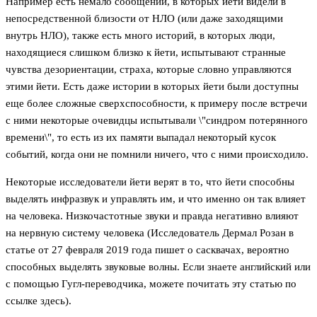
Например есть немало сообщений, в которых йети видели в
непосредственной близости от НЛО (или даже заходящими
внутрь НЛО), также есть много историй, в которых люди,
находящиеся слишком близко к йети, испытывают странные
чувства дезориентации, страха, которые словно управляются
этими йети. Есть даже истории в которых йети были доступны
еще более сложные сверхспособности, к примеру после встречи
с ними некоторые очевидцы испытывали \"синдром потерянного
времени\", то есть из их памяти выпадал некоторый кусок
событий, когда они не помнили ничего, что с ними происходило.
Некоторые исследователи йети верят в то, что йети способны
выделять инфразвук и управлять им, и что именно он так влияет
на человека. Низкочастотные звуки и правда негативно влияют
на нервную систему человека (Исследователь Дермал Розан в
статье от 27 февраля 2019 года пишет о сасквачах, вероятно
способных выделять звуковые волны. Если знаете английский или
с помощью Гугл-переводчика, можете почитать эту статью по
ссылке здесь).