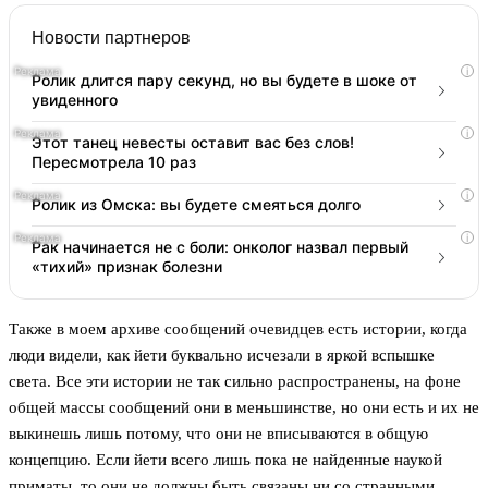
Новости партнеров
i
Ролик длится пару секунд, но вы будете в шоке от
увиденного
i
Этот танец невесты оставит вас без слов!
Пересмотрела 10 раз
i
Ролик из Омска: вы будете смеяться долго
i
Рак начинается не с боли: онколог назвал первый
«тихий» признак болезни
Также в моем архиве сообщений очевидцев есть истории, когда
люди видели, как йети буквально исчезали в яркой вспышке
света. Все эти истории не так сильно распространены, на фоне
общей массы сообщений они в меньшинстве, но они есть и их не
выкинешь лишь потому, что они не вписываются в общую
концепцию. Если йети всего лишь пока не найденные наукой
приматы, то они не должны быть связаны ни со странными