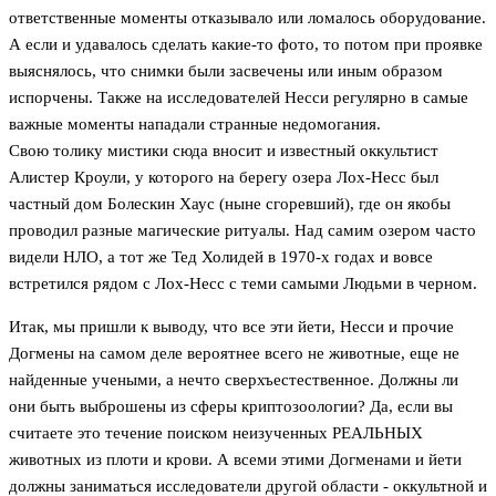
ответственные моменты отказывало или ломалось оборудование.
А если и удавалось сделать какие-то фото, то потом при проявке
выяснялось, что снимки были засвечены или иным образом
испорчены. Также на исследователей Несси регулярно в самые
важные моменты нападали странные недомогания.
Свою толику мистики сюда вносит и известный оккультист
Алистер Кроули, у которого на берегу озера Лох-Несс был
частный дом Болескин Хаус (ныне сгоревший), где он якобы
проводил разные магические ритуалы. Над самим озером часто
видели НЛО, а тот же Тед Холидей в 1970-х годах и вовсе
встретился рядом с Лох-Несс с теми самыми Людьми в черном.
Итак, мы пришли к выводу, что все эти йети, Несси и прочие
Догмены на самом деле вероятнее всего не животные, еще не
найденные учеными, а нечто сверхъестественное. Должны ли
они быть выброшены из сферы криптозоологии? Да, если вы
считаете это течение поиском неизученных РЕАЛЬНЫХ
животных из плоти и крови. А всеми этими Догменами и йети
должны заниматься исследователи другой области - оккультной и