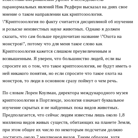
паранормальных явлений Ник Редферн высказал на днях свое
мнение о таком направлении как криптозоология.
\"Криптозоология по факту считается дисциплиной об изучении
и розыске неизвестных науке животных. Однако я должен
сказать, что сам больше предпочитаю название \"Охота на
монстров\", потому что для меня такое слово как
Криптозоология кажется слишком преувеличенным и
возвышенным. Я уверен, что большинство людей, если вы
спросите их о том, что такое криптозоология, не будут иметь о
ней никакого понятия, но если спросите что такое охота на
монстров, то люди в основном сразу поймут о чем речь.
По словам Лорен Коулман, директора международного музея
криптозоологии в Портленде, зоология означает буквальное
изучение скрытых и не найденных пока видов животных.
Предполагается, что сейчас людям известны лишь около 1,8
миллиона видов живых существ, обитающих на планете Земля,
при этом общее их число по некоторым подсчетам должно
достигать около 7 миллионов видов. Таким образом, хотя