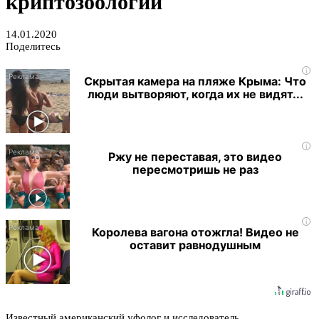
криптозоологии
14.01.2020
Поделитесь
i
Скрытая камера на пляже Крыма: Что
люди вытворяют, когда их не видят...
i
Ржу не переставая, это видео
пересмотришь не раз
i
Королева вагона отожгла! Видео не
оставит равнодушным
Известный американский уфолог и исследователь