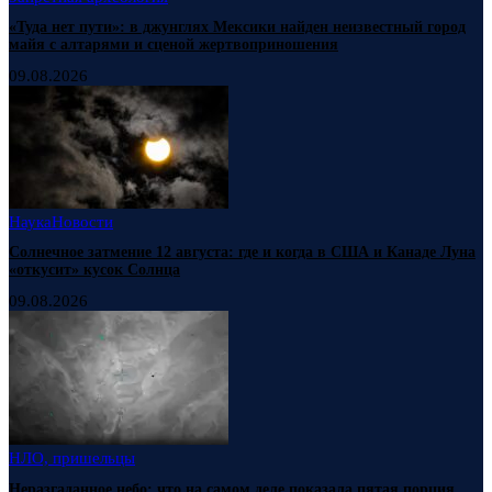
«Туда нет пути»: в джунглях Мексики найден неизвестный город
майя с алтарями и сценой жертвоприношения
09.08.2026
Наука
Новости
Солнечное затмение 12 августа: где и когда в США и Канаде Луна
«откусит» кусок Солнца
09.08.2026
НЛО, пришельцы
Неразгаданное небо: что на самом деле показала пятая порция