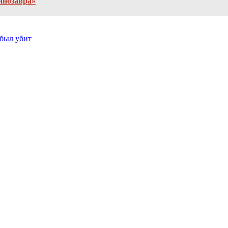
инозавра»
был убит