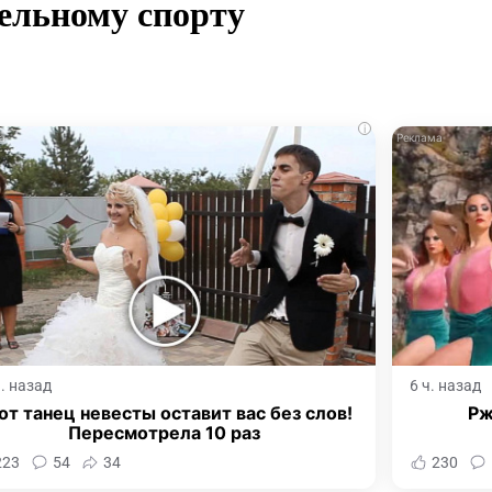
ельному спорту
i
ч. назад
6 ч. назад
от танец невесты оставит вас без слов!
Рж
Пересмотрела 10 раз
223
54
34
230