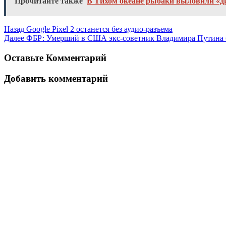
Прочитайте также
В Тихом океане рыбаки выловили «д
Назад
Google Pixel 2 останется без аудио-разъема
Далее
ФБР: Умерший в США экс-советник Владимира Путина 
Оставьте Комментарий
Добавить комментарий