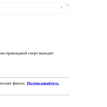
i
рно-прикладной спорт выходит
ических фактах.
Подписывайтесь
,