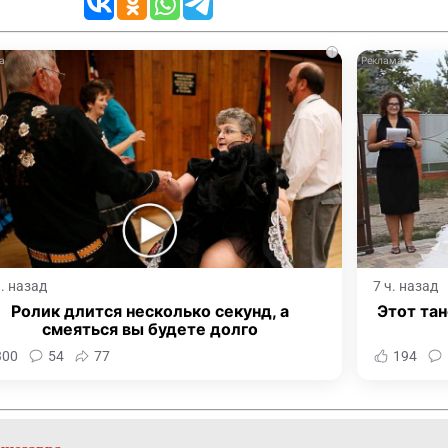
i
ч. назад
7 ч. назад
Ролик длится несколько секунд, а
Этот тан
смеяться вы будете долго
300
54
77
194