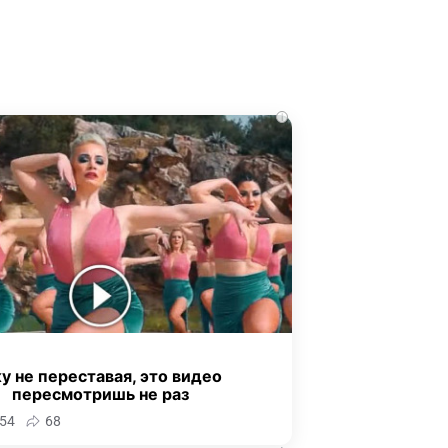
i
у не переставая, это видео
пересмотришь не раз
54
68