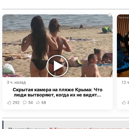
i
3 ч. назад
12 
Скрытая камера на пляже Крыма: Что
люди вытворяют, когда их не видят...
292
54
68