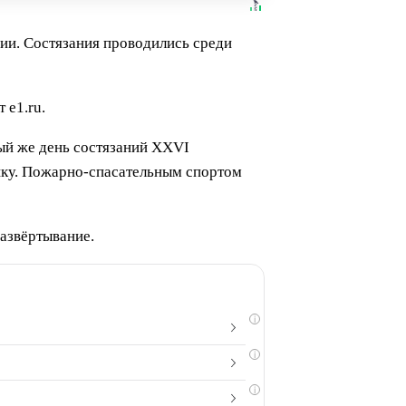
ии. Состязания проводились среди
 е1.ru.
ый же день состязаний XXVI
шку. Пожарно-спасательным спортом
развёртывание.
i
i
i