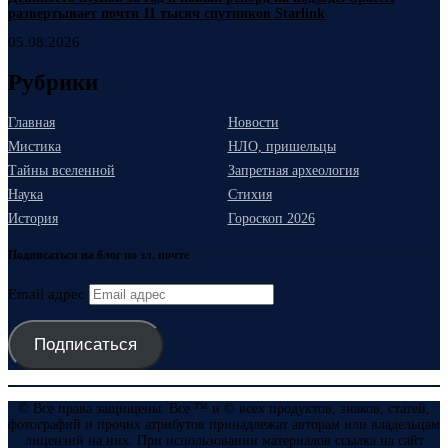
развертывает почти 11 тысяч спутников Starlink
05.08.2026
Рубрики
Главная
Новости
Мистика
НЛО, пришельцы
Тайны вселенной
Запретная археология
Наука
Стихия
История
Гороскоп 2026
Подписаться на блог по эл. почте
Email адрес
Подписаться
© Все права защищены. Все ™ и © всех продуктов, знаков, статей,
фотографий и прочих атрибутов принадлежат авторам или владельцам
лицензий на них. При использовании материалов ссылка на сайт