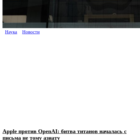
Наука
Новости
Apple против OpenAI: битва титанов началась с
письма не тому азиату