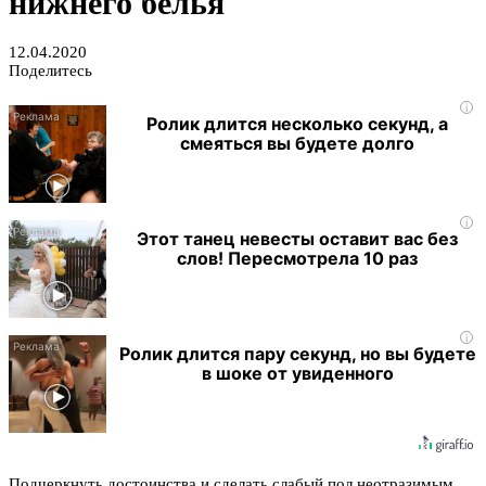
нижнего белья
12.04.2020
Поделитесь
i
Ролик длится несколько секунд, а
смеяться вы будете долго
i
Этот танец невесты оставит вас без
слов! Пересмотрела 10 раз
i
Ролик длится пару секунд, но вы будете
в шоке от увиденного
Подчеркнуть достоинства и сделать слабый пол неотразимым