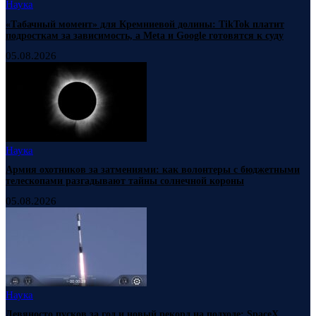
Наука
«Табачный момент» для Кремниевой долины: TikTok платит
подросткам за зависимость, а Meta и Google готовятся к суду
05.08.2026
Наука
Армия охотников за затмениями: как волонтеры с бюджетными
телескопами разгадывают тайны солнечной короны
05.08.2026
Наука
Девяносто пусков за год и новый рекорд на подходе: SpaceX