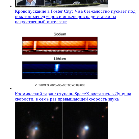
Кровопускание в Foster City: Visa безжалостно пускает под
нож топ-менеджеров и инженеров ради ставки на
искусственный интеллект
Космический таран: ступень SpaceX врезалась в Луну на
скорости, в семь раз превышающей скорость звука