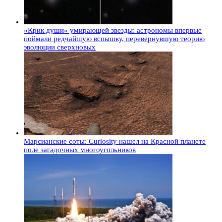
«Крик души» умирающей звезды: астрономы впервые
поймали редчайшую вспышку, перевернувшую теорию
эволюции сверхновых
Марсианские соты: Curiosity нашел на Красной планете
поле загадочных многоугольников