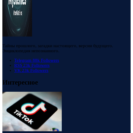
Тайны прошлого, загадки настоящего, версии будущего.
Энциклопедия непознанного.
Telegram
88k
Followers
RSS
23k
Followers
VK
23k
Followers
Интересное