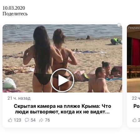
10.03.2020
Поделитесь
i
21 ч. назад
22 
Скрытая камера на пляже Крыма: Что
Ро
люди вытворяют, когда их не видят...
123
54
76