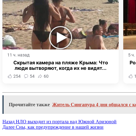
11 ч. назад
5 ч
Скрытая камера на пляже Крыма: Что
Ро
люди вытворяют, когда их не видят...
254
54
60
Прочитайте также
Житель Сингапура 4 дня общался с 
Назад
НЛО выходит из портала над Южной Аризоной
Далее
Сны, как предупреждение в нашей жизни