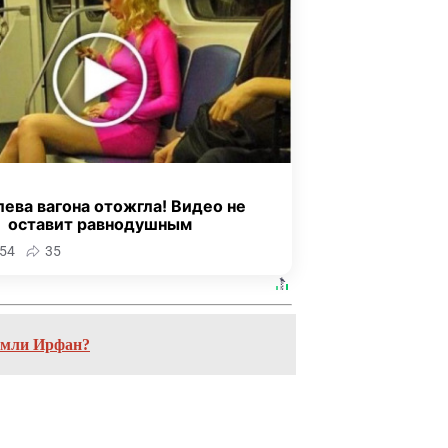
ева вагона отожгла! Видео не
оставит равнодушным
54
35
амли Ирфан?