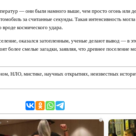
емператур — они были намного выше, чем просто огонь или 
томобиль за считанные секунды. Такая интенсивность могл
 вроде космического удара.
оселение, оказался затопленным, ученые делают вывод — в эт
оят более смелые загадки, заявляя, что древнее поселение м
нном, НЛО, мистике, научных открытиях, неизвестных истор
i