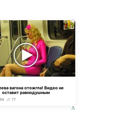
i
ева вагона отожгла! Видео не
оставит равнодушным
54
77