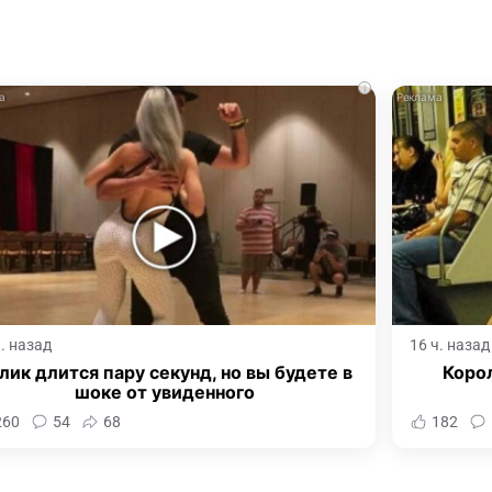
i
ч. назад
16 ч. назад
лик длится пару секунд, но вы будете в
Корол
шоке от увиденного
260
54
68
182