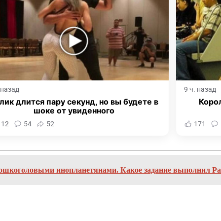
. назад
9 ч. назад
лик длится пару секунд, но вы будете в
Корол
шоке от увиденного
112
54
52
171
кошкоголовыми инопланетянами. Какое задание выполнил Р