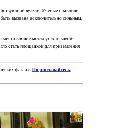
действующий вулкан. Ученые сравнили
а быть вызвана исключительно сильным,
о место вполне могло упасть какой-
огло стать площадкой для приземления
ических фактах.
Подписывайтесь
,
i