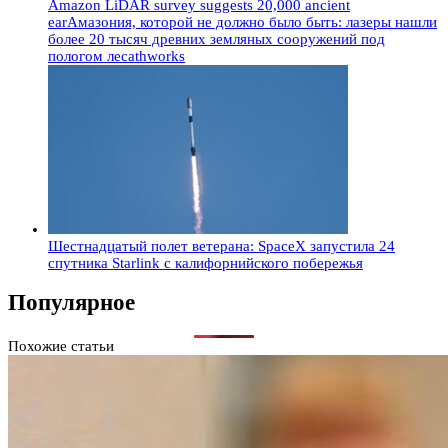
Amazon LiDAR survey suggests 20,000 ancient
earАмазония, которой не должно было быть: лазеры нашли
более 20 тысяч древних земляных сооружений под
пологом лесаthworks
Шестнадцатый полет ветерана: SpaceX запустила 24
спутника Starlink с калифорнийского побережья
Популярное
Похожие статьи