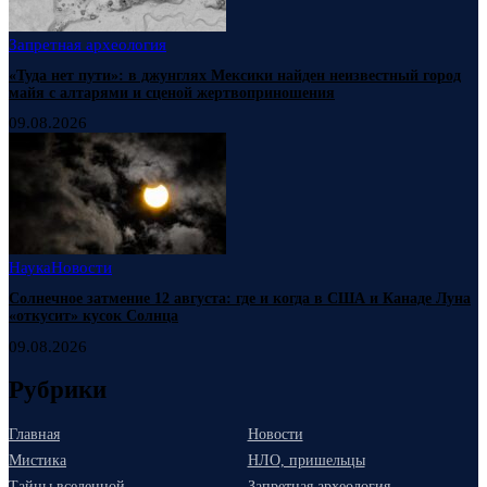
Запретная археология
«Туда нет пути»: в джунглях Мексики найден неизвестный город
майя с алтарями и сценой жертвоприношения
09.08.2026
Наука
Новости
Солнечное затмение 12 августа: где и когда в США и Канаде Луна
«откусит» кусок Солнца
09.08.2026
Рубрики
Главная
Новости
Мистика
НЛО, пришельцы
Тайны вселенной
Запретная археология