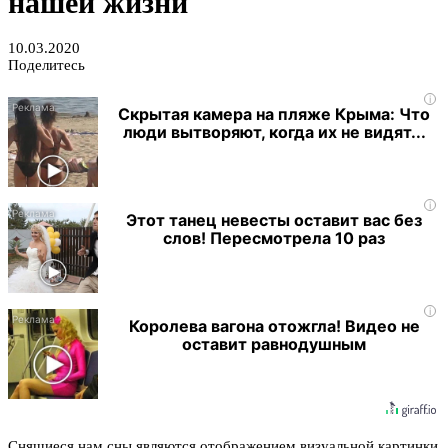
нашей жизни
10.03.2020
Поделитесь
i
Скрытая камера на пляже Крыма: Что
люди вытворяют, когда их не видят...
i
Этот танец невесты оставит вас без
слов! Пересмотрела 10 раз
i
Королева вагона отожгла! Видео не
оставит равнодушным
Снящиеся нам сны являются отображением визуальной картинки