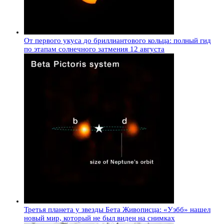
От первого укуса до бриллиантового кольца: полный гид
по этапам солнечного затмения 12 августа
Третья планета у звезды Бета Живописца: «Уэбб» нашел
новый мир, который не был виден на снимках