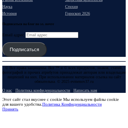
Наука
Стихия
История
Гороскоп 2026
Подписаться на блог по эл. почте
Email адрес
Подписаться
© Все права защищены. Все ™ и © всех продуктов, знаков, статей,
фотографий и прочих атрибутов принадлежат авторам или владельцам
лицензий на них. При использовании материалов ссылка на сайт
обязательна. © 2025 evmenov37.ru
О нас
Политика конфиденциальности
Написать нам
Этот сайт стал вкуснее с cookie Мы используем файлы cookie
для вашего удобства.
Политика Конфиденциальности
Принять