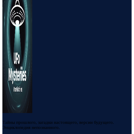
Тайны прошлого, загадки настоящего, версии будущего.
Энциклопедия непознанного.