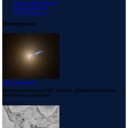
Telegram
88k
Followers
RSS
23k
Followers
VK
23k
Followers
Интересное
Тайны вселенной
Быстрее света в сердце М87: телескоп «Чандра» показал джет
черной дыры в движении
09.08.2026