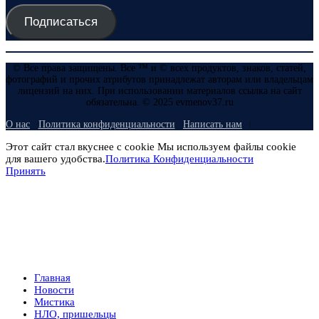
Подписаться
© Все права защищены. Все ™ и © всех продуктов, знаков, статей,
фотографий и прочих атрибутов принадлежат авторам или владельцам
лицензий на них. При использовании материалов ссылка на сайт
обязательна. © 2025 evmenov37.ru
О нас
Политика конфиденциальности
Написать нам
Этот сайт стал вкуснее с cookie Мы используем файлы cookie
для вашего удобства.
Политика Конфиденциальности
Принять
Главная
Новости
Мистика
НЛО, пришельцы