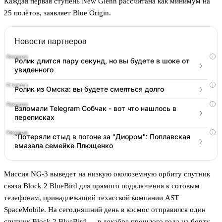
Каждая первая ступень New Glenn рассчитана как минимум на
25 полётов, заявляет Blue Origin.
Новости партнеров
i
Ролик длится пару секунд, но вы будете в шоке от
увиденного
i
Ролик из Омска: вы будете смеяться долго
i
Взломали Telegram Собчак - вот что нашлось в
переписках
i
"Потеряли стыд в погоне за "Диором": Поплавская
вмазала семейке Плющенко
Миссия NG-3 выведет на низкую околоземную орбиту спутник
связи Block 2 BlueBird для прямого подключения к сотовым
телефонам, принадлежащий техасской компании AST
SpaceMobile. На сегодняшний день в космос отправился один
спутник Block 2 BlueBird — в декабре прошлого года на борту