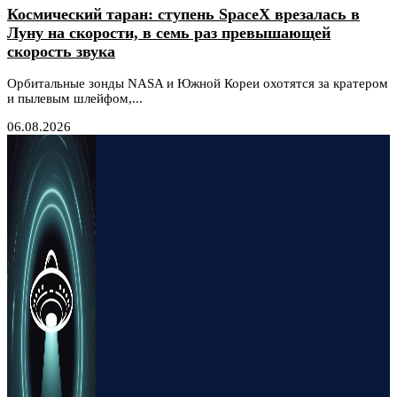
Космический таран: ступень SpaceX врезалась в
Луну на скорости, в семь раз превышающей
скорость звука
Орбитальные зонды NASA и Южной Кореи охотятся за кратером
и пылевым шлейфом,...
06.08.2026