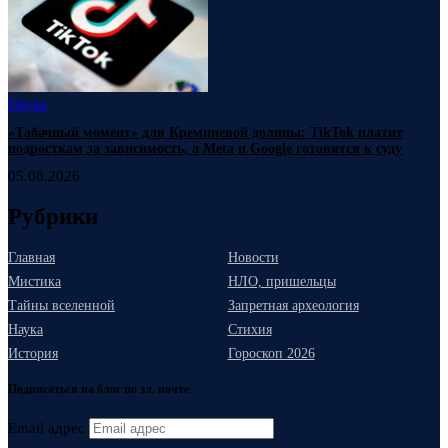
Наука
«Табачный момент» для Кремниевой долины: TikTok платит
подросткам за зависимость, а Meta и Google готовятся к суду
05.08.2026
Рубрики
Главная
Новости
Мистика
НЛО, пришельцы
Тайны вселенной
Запретная археология
Наука
Стихия
История
Гороскоп 2026
Подписаться на блог по эл. почте
Email адрес