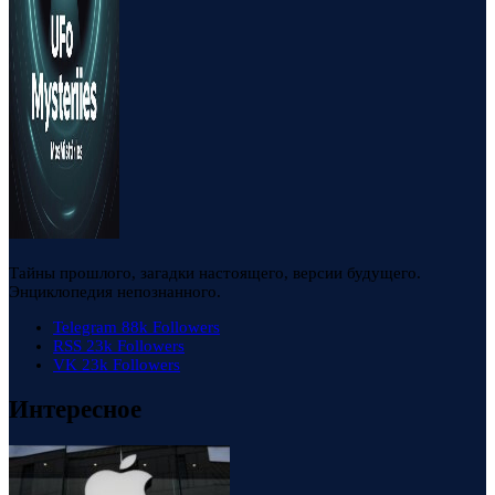
Тайны прошлого, загадки настоящего, версии будущего.
Энциклопедия непознанного.
Telegram
88k
Followers
RSS
23k
Followers
VK
23k
Followers
Интересное