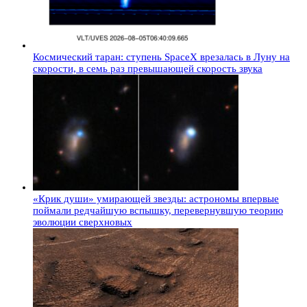
Космический таран: ступень SpaceX врезалась в Луну на
скорости, в семь раз превышающей скорость звука
«Крик души» умирающей звезды: астрономы впервые
поймали редчайшую вспышку, перевернувшую теорию
эволюции сверхновых