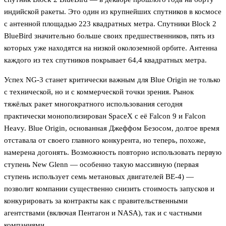
индийской ракеты. Это один из крупнейших спутников в космосе
с антенной площадью 223 квадратных метра. Спутники Block 2
BlueBird значительно больше своих предшественников, пять из
которых уже находятся на низкой околоземной орбите. Антенна
каждого из тех спутников покрывает 64,4 квадратных метра.
Успех NG-3 станет критически важным для Blue Origin не только
с технической, но и с коммерческой точки зрения. Рынок
тяжёлых ракет многократного использования сегодня
практически монополизирован SpaceX с её Falcon 9 и Falcon
Heavy. Blue Origin, основанная Джеффом Безосом, долгое время
отставала от своего главного конкурента, но теперь, похоже,
намерена догонять. Возможность повторно использовать первую
ступень New Glenn — особенно такую массивную (первая
ступень использует семь метановых двигателей BE-4) —
позволит компании существенно снизить стоимость запусков и
конкурировать за контракты как с правительственными
агентствами (включая Пентагон и NASA), так и с частными
компаниями.