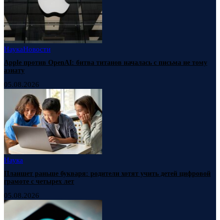
Наука
Новости
Apple против OpenAI: битва титанов началась с письма не тому
азиату
05.08.2026
Наука
Планшет раньше букваря: родители хотят учить детей цифровой
грамоте с четырех лет
05.08.2026