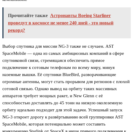
Прочитайте также
Астронавты Boeing Starliner
проведут в космосе не менее 240 дней - это новый
рекорд?
Выбор спутника для миссии NG-3 также не случаен. AST
SpaceMobile — одна из самых амбициозных компаний в сфере
спутниковой связи, стремящаяся обеспечить прямое
подключение к сотовым телефонам по всему миру, минуя
наземные вышки. Её спутники BlueBird, разворачивающие
огромные антенны, могут стать прорывом для регионов с плохой
сотовой связью. Однако вывод на орбиту таких массивных
аппаратов требует мощных ракет, и New Glenn с её
способностью доставлять до 45 тонн на низкую околоземную
орбиту идеально подходит для этой задачи. Успешный запуск
NG-3 откроет дорогу к развёртыванию всей группировки AST
SpaceMobile, которая потенциально может составить
конкуренцию Starlink от SpaceX в нише прямого подключения к