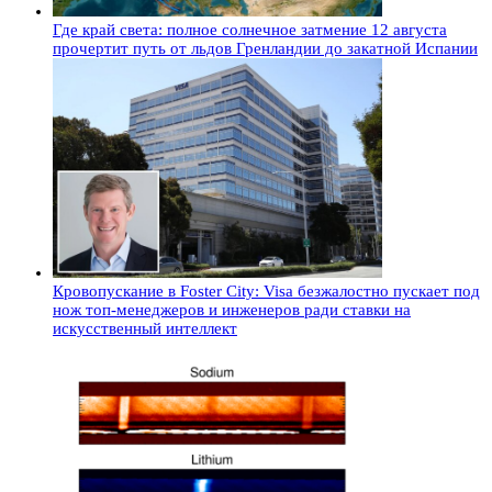
Где край света: полное солнечное затмение 12 августа
прочертит путь от льдов Гренландии до закатной Испании
Кровопускание в Foster City: Visa безжалостно пускает под
нож топ-менеджеров и инженеров ради ставки на
искусственный интеллект