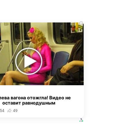
i
ева вагона отожгла! Видео не
оставит равнодушным
54
49