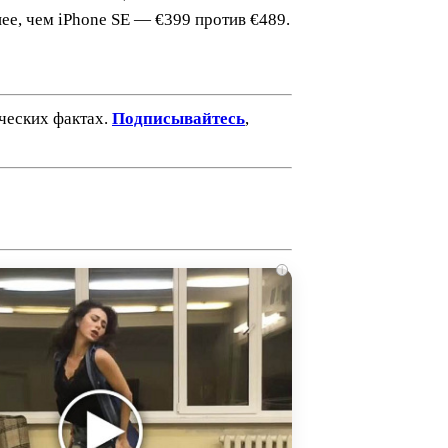
нее, чем iPhone SE — €399 против €489.
ических фактах.
Подписывайтесь
,
i