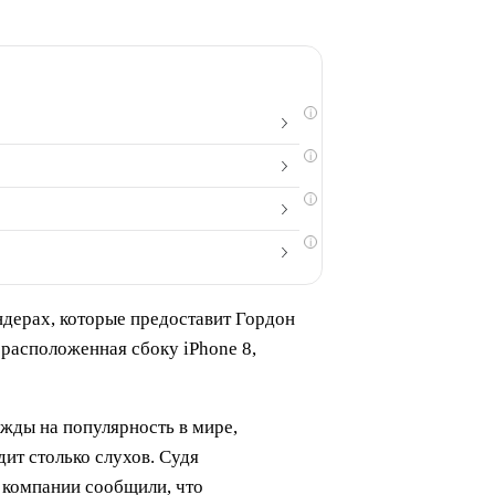
i
i
i
i
ендерах, которые предоставит Гордон
 расположенная сбоку iPhone 8,
ежды на популярность в мире,
дит столько слухов. Судя
 компании сообщили, что