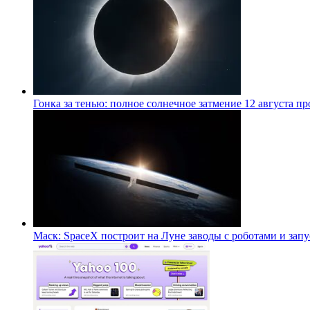
Гонка за тенью: полное солнечное затмение 12 августа п
Маск: SpaceX построит на Луне заводы с роботами и за