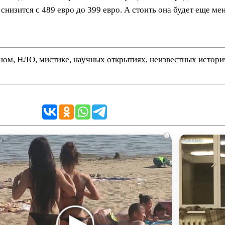
низится с 489 евро до 399 евро. А стоить она будет еще ме
нном, НЛО, мистике, научных открытиях, неизвестных истор
i