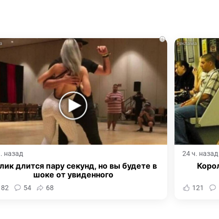
i
ч. назад
24 ч. назад
лик длится пару секунд, но вы будете в
Корол
шоке от увиденного
182
54
68
121