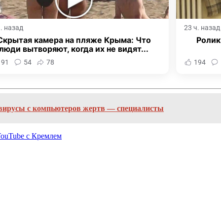
ч. назад
23 ч. назад
Скрытая камера на пляже Крыма: Что
Ролик
люди вытворяют, когда их не видят...
191
54
78
194
вирусы с компьютеров жертв — специалисты
YouTube с Кремлем