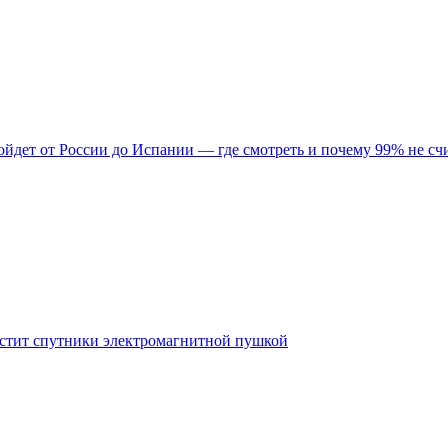
ройдет от России до Испании — где смотреть и почему 99% не сч
пустит спутники электромагнитной пушкой