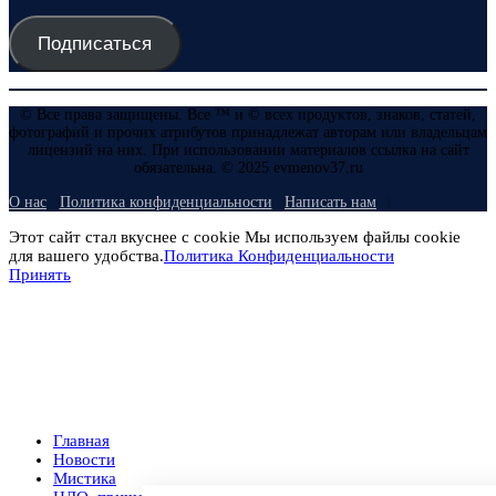
Подписаться
© Все права защищены. Все ™ и © всех продуктов, знаков, статей,
фотографий и прочих атрибутов принадлежат авторам или владельцам
лицензий на них. При использовании материалов ссылка на сайт
обязательна. © 2025 evmenov37.ru
О нас
Политика конфиденциальности
Написать нам
Этот сайт стал вкуснее с cookie Мы используем файлы cookie
для вашего удобства.
Политика Конфиденциальности
Принять
Главная
Новости
Мистика