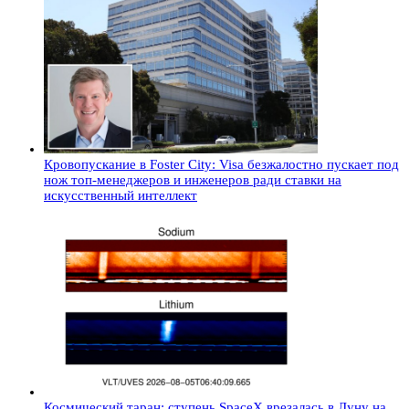
Кровопускание в Foster City: Visa безжалостно пускает под
нож топ-менеджеров и инженеров ради ставки на
искусственный интеллект
Космический таран: ступень SpaceX врезалась в Луну на