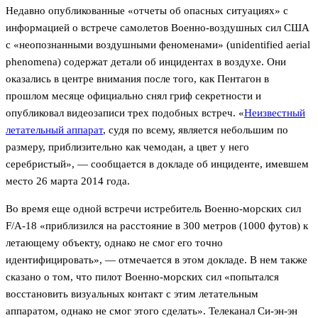
Недавно опубликованные «отчеты об опасных ситуациях» с
информацией о встрече самолетов Военно-воздушных сил США
с «неопознанными воздушными феноменами» (unidentified aerial
phenomena) содержат детали об инцидентах в воздухе. Они
оказались в центре внимания после того, как Пентагон в
прошлом месяце официально снял гриф секретности и
опубликовал видеозаписи трех подобных встреч. «
Неизвестный
летательный аппарат
, судя по всему, является небольшим по
размеру, приблизительно как чемодан, а цвет у него
серебристый», — сообщается в докладе об инциденте, имевшем
место 26 марта 2014 года.
Во время еще одной встречи истребитель Военно-морских сил
F/A-18 «приблизился на расстояние в 300 метров (1000 футов) к
летающему объекту, однако не смог его точно
идентифицировать», — отмечается в этом докладе. В нем также
сказано о том, что пилот Военно-морских сил «попытался
восстановить визуальных контакт с этим летательным
аппаратом, однако не смог этого сделать». Телеканал Си-эн-эн