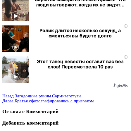
люди вытворяют, когда их не видят...
i
Ролик длится несколько секунд, а
смеяться вы будете долго
i
Этот танец невесты оставит вас без
слов! Пересмотрела 10 раз
Назад
Загадочные руины Сармизегетузы
Далее
Братья сфотографировались с призраком
Оставьте Комментарий
Добавить комментарий