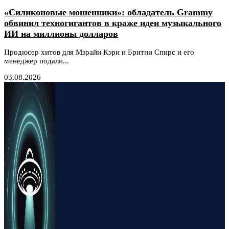
«Силиконовые мошенники»: обладатель Grammy
обвинил техногигантов в краже идеи музыкального
ИИ на миллионы долларов
Продюсер хитов для Мэрайи Кэри и Бритни Спирс и его
менеджер подали...
03.08.2026