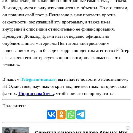
американские, ни какие-либо иностранные самолеты», — сказал
Элизондо, имея в виду изучавшиеся им объекты. По его словам,
он покинул свой пост в Пентагоне в знак протеста против
секретности, окружавшей эту программу, а также из-за
внутренней оппозиции относительно ее финансирования.
Президент Дональд Трамп назвал недавно официально
опубликованные материалы Пентагона «потрясающим
видеозаписями», а в беседе с корреспондентом агентства Рейтер
сказал, что его интересует вопрос о том, «насколько все это
реально».
В нашем
Telegram‑канале
, вы найдёте новости о непознанном,
НЛО, мистике, научных открытиях, неизвестных исторических
фактах.
Подписывайтесь
, чтобы ничего не пропустить.
Поделитесь:
i
Скрытая камера на пляже Крыма: Что