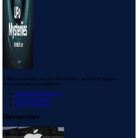
Тайны прошлого, загадки настоящего, версии будущего.
Энциклопедия непознанного.
Telegram
88k
Followers
RSS
23k
Followers
VK
23k
Followers
Интересное