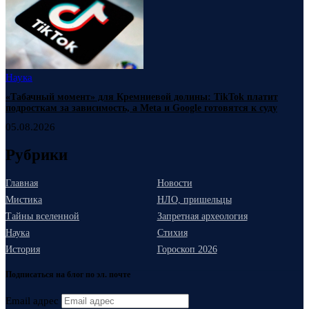
Наука
«Табачный момент» для Кремниевой долины: TikTok платит
подросткам за зависимость, а Meta и Google готовятся к суду
05.08.2026
Рубрики
Главная
Новости
Мистика
НЛО, пришельцы
Тайны вселенной
Запретная археология
Наука
Стихия
История
Гороскоп 2026
Подписаться на блог по эл. почте
Email адрес