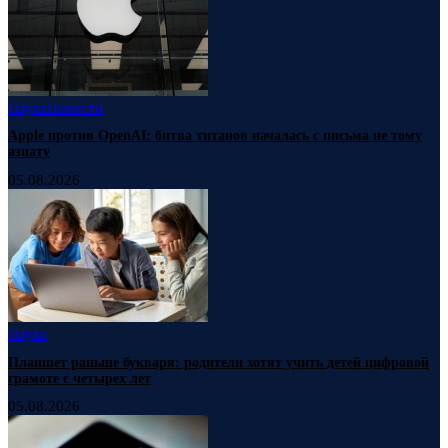
Наука
Новости
Apple против OpenAI: битва титанов началась с письма не тому
азиату
05.08.2026
Наука
Планшет раньше букваря: родители хотят учить детей цифровой
грамоте с четырех лет
05.08.2026