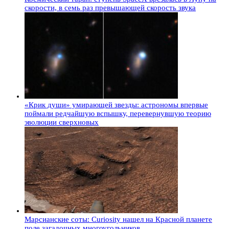
скорости, в семь раз превышающей скорость звука
«Крик души» умирающей звезды: астрономы впервые
поймали редчайшую вспышку, перевернувшую теорию
эволюции сверхновых
Марсианские соты: Curiosity нашел на Красной планете
поле загадочных многоугольников