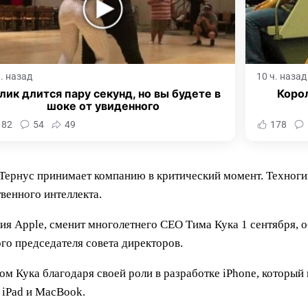
ч. назад
10 ч. назад
лик длится пару секунд, но вы будете в
Корол
шоке от увиденного
182
54
49
178
ернус принимает компанию в критический момент. Техногиг
венного интеллекта.
ия Apple, сменит многолетнего CEO Тима Кука 1 сентября, о
го председателя совета директоров.
ом Кука благодаря своей роли в разработке iPhone, которы
к iPad и MacBook.