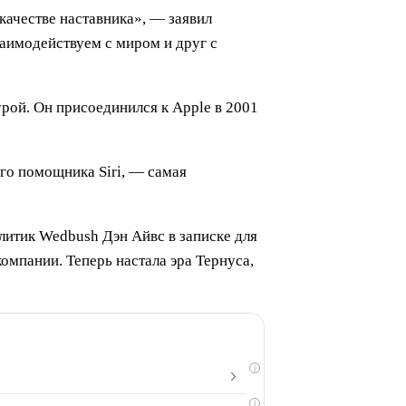
качестве наставника», — заявил
заимодействуем с миром и друг с
рой. Он присоединился к Apple в 2001
го помощника Siri, — самая
литик Wedbush Дэн Айвс в записке для
омпании. Теперь настала эра Тернуса,
i
i