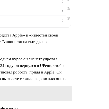
i
i
дства Apple» и «известен своей
в Вашингтон на выезды по
леднем курсе он сконструировал
4 году он вернулся в UPenn, чтобы
твовал робость, придя в Apple. Он
 вы знаете столько же, сколько они».
le в июне.