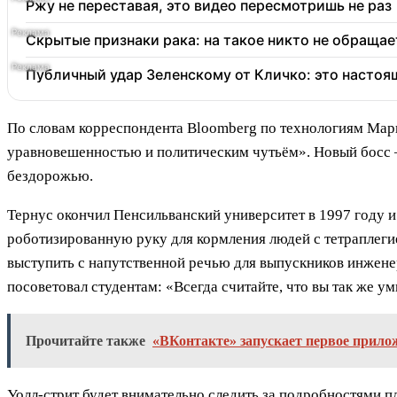
Ржу не переставая, это видео пересмотришь не раз
Скрытые признаки рака: на такое никто не обращает
Публичный удар Зеленскому от Кличко: это настоя
По словам корреспондента Bloomberg по технологиям Марк
уравновешенностью и политическим чутьём». Новый босс — 
бездорожью.
Тернус окончил Пенсильванский университет в 1997 году 
роботизированную руку для кормления людей с тетраплегие
выступить с напутственной речью для выпускников инженер
посоветовал студентам: «Всегда считайте, что вы так же умн
Прочитайте также
«ВКонтакте» запускает первое прил
Уолл-стрит будет внимательно следить за подробностями п