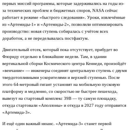
первых миссий программы, которые задерживались на годы из-
за технических проблем и бюджетных споров, NASA сейчас
работает в режиме «быстрого следования». Уроки, извлечённые
из «Артемиды-1» и «Артемиды-2», позволили оптимизировать
производство: новая ступень собиралась с учётом всех
доработок, а не переделывалась постфактум.
Двигательный отсек, который пока отсутствует, прибудет во
Флориду отдельно в ближайшие недели. Там, в здании
вертикальной сборки Космического центра Кеннеди, произойдёт
«венчание» — инженеры соединят центральную ступень с двумя
твердотопливными ускорителями и верхней ступенью. После
этого 64-метровый гигант установят на мобильную пусковую
платформу и медленно, со скоростью не быстрее пешехода,
вывезут на стартовый комплекс 39B — ту самую площадку,
откуда стартовали «Аполлоны» и откуда в 2027 году отправится
«Артемида-3».
И ещё один важный нюанс. «Артемида-3» станет первой