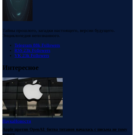
Тайны прошлого, загадки настоящего, версии будущего.
Энциклопедия непознанного.
Telegram
88k
Followers
RSS
23k
Followers
VK
23k
Followers
Интересное
Наука
Новости
Apple против OpenAI: битва титанов началась с письма не тому
азиату