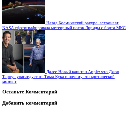
Назад
Космический ракурс: астронавт
NASA сфотографировала метеорный поток Лириды с борта МКС
Далее
Новый капитан Apple: что Джон
Тернус унаследует от Тима Кука и почему это критический
момент
Оставьте Комментарий
Добавить комментарий