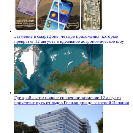
Затмение в смартфоне: четыре приложения, которые
превратят 12 августа в идеальное астрономическое шоу
Где край света: полное солнечное затмение 12 августа
прочертит путь от льдов Гренландии до закатной Испании