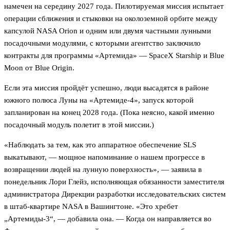
намечен на середину 2027 года. Пилотируемая миссия испытает
операции сближения и стыковки на околоземной орбите между
капсулой NASA Orion и одним или двумя частными лунными
посадочными модулями, с которыми агентство заключило
контракты для программы «Артемида» — SpaceX Starship и Blue
Moon от Blue Origin.
Если эта миссия пройдёт успешно, люди высадятся в районе
южного полюса Луны на «Артемиде-4», запуск которой
запланирован на конец 2028 года. (Пока неясно, какой именно
посадочный модуль полетит в этой миссии.)
«Наблюдать за тем, как это аппаратное обеспечение SLS
выкатывают, — мощное напоминание о нашем прогрессе в
возвращении людей на лунную поверхность», — заявила в
понедельник Лори Глейз, исполняющая обязанности заместителя
администратора Дирекции разработки исследовательских систем
в штаб-квартире NASA в Вашингтоне. «Это хребет
„Артемиды-3“, — добавила она. — Когда он направляется во