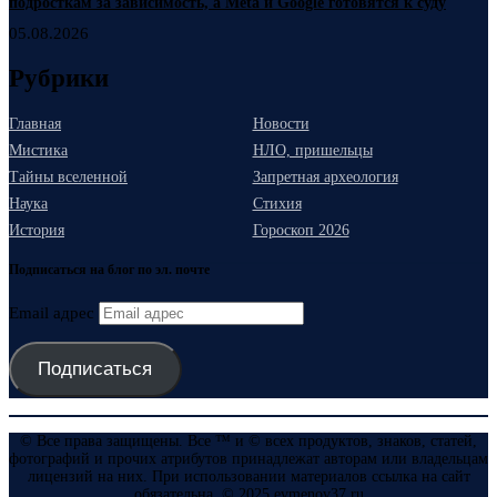
подросткам за зависимость, а Meta и Google готовятся к суду
05.08.2026
Рубрики
Главная
Новости
Мистика
НЛО, пришельцы
Тайны вселенной
Запретная археология
Наука
Стихия
История
Гороскоп 2026
Подписаться на блог по эл. почте
Email адрес
Подписаться
© Все права защищены. Все ™ и © всех продуктов, знаков, статей,
фотографий и прочих атрибутов принадлежат авторам или владельцам
лицензий на них. При использовании материалов ссылка на сайт
обязательна. © 2025 evmenov37.ru