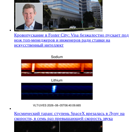
Кровопускание в Foster City: Visa безжалостно пускает под
нож топ-менеджеров и инженеров ради ставки на
искусственный интеллект
Космический таран: ступень SpaceX врезалась в Луну на
скорости, в семь раз превышающей скорость звука