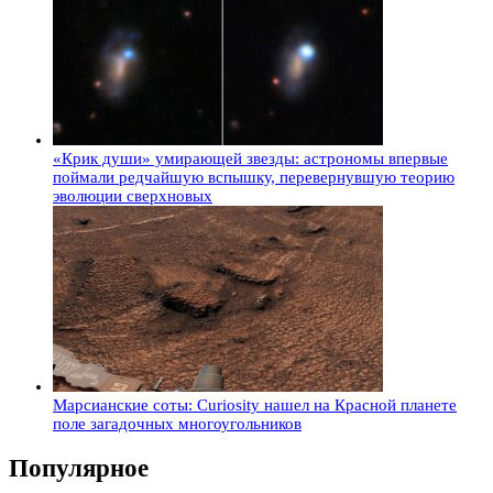
«Крик души» умирающей звезды: астрономы впервые
поймали редчайшую вспышку, перевернувшую теорию
эволюции сверхновых
Марсианские соты: Curiosity нашел на Красной планете
поле загадочных многоугольников
Популярное