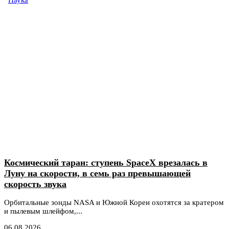
Наука
Космический таран: ступень SpaceX врезалась в
Луну на скорости, в семь раз превышающей
скорость звука
Орбитальные зонды NASA и Южной Кореи охотятся за кратером
и пылевым шлейфом,...
06.08.2026