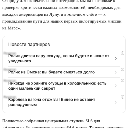
Флориду для окончательной интеграции, мы на шаг ближе к
проверке критически важных возможностей, необходимых для
высадки американцев на Луну, и в конечном счёте — к
прокладыванию пути для наших первых пилотируемых миссий
на Марс».
Новости партнеров
i
Ролик длится пару секунд, но вы будете в шоке от
увиденного
i
Ролик из Омска: вы будете смеяться долго
i
Никогда не храните огурцы в холодильнике: есть
один маленький секрет
i
Королева вагона отожгла! Видео не оставит
равнодушным
Полностью собранная центральная ступень SLS для
«Артемиды-3» достигнет высоты 64,6 метра. Та часть, которую