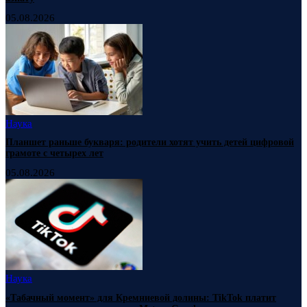
05.08.2026
Наука
Планшет раньше букваря: родители хотят учить детей цифровой
грамоте с четырех лет
05.08.2026
Наука
«Табачный момент» для Кремниевой долины: TikTok платит