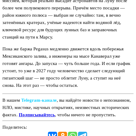
миссией, которая реально высадит астронавтов на Луну после
более чем полувекового перерыва. Причём место посадки —
район южного полюса — выбран не случайно: там, в вечно
затенённых кратерах, учёные надеются найти водяной лёд,
ключевой ресурс для будущих лунных баз и заправочных
станций на пути к Марсу.
Пока же баржа Pegasus медленно движется вдоль побережья
Мексиканского залива, а инженеры на мысе Канаверал уже
готовят ангары. До запуска — чуть больше года. И если график
устоит, то уже в 2027 году человечество сделает следующий
гигантский шаг — не просто облетит Луну, а ступит на неё
снова. На этот раз — чтобы остаться.
В нашем
Telegram‑канале
, вы найдёте новости о непознанном,
НЛО, мистике, научных открытиях, неизвестных исторических
фактах.
Подписывайтесь
, чтобы ничего не пропустить.
Поделитесь: