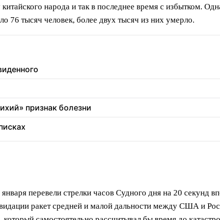
у китайского народа и так в последнее время с избытком. Од
о 76 тысяч человек, более двух тысяч из них умерло.
увиденного
тихий» признак болезни
еписках
января перевели стрелки часов Судного дня на 20 секунд вп
квидации ракет средней и малой дальности между США и Рос
 который самостоятельно рассчитывал бы время до катастро