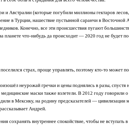
и Австралии (которые погубили миллионы гектаров лесов,
сение в Турции, нашествие пустынной саранчи в Восточной 
ледников. Конечно, все эти происшествия пугают большинст
 на планете что-нибудь да происходит — 2020 год не будет п
 поселился страх, проще управлять, поэтому кто-то может п
оизошёл неурожай гречки и цены поднялись в разы, спустя 
 медицинские маски также взлетели. В 2012 году говорили о
или в Мексику, на родину предсказателей — цивилизации ма
 рассказывает Андрей.
ния сохранять внутреннее спокойствие, чтобы не вступать в