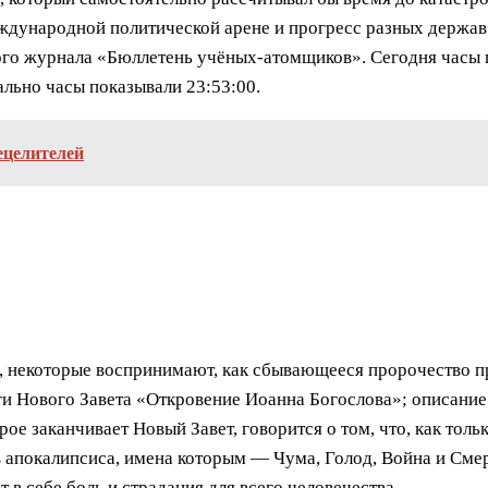
ждународной политической арене и прогресс разных держав
ого журнала «Бюллетень учёных-атомщиков». Сегодня часы 
ально часы показывали 23:53:00.
ецелителей
, некоторые воспринимают, как сбывающееся пророчество п
ги Нового Завета «Откровение Иоанна Богослова»; описани
е заканчивает Новый Завет, говорится о том, что, как толь
 апокалипсиса, имена которым — Чума, Голод, Война и Смер
т в себе боль и страдания для всего человечества.