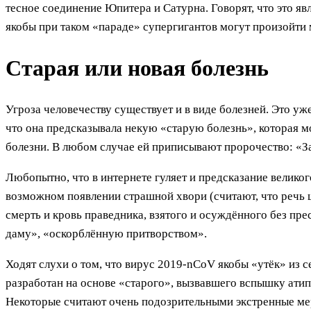
тесное соединение Юпитера и Сатурна. Говорят, что это явл
якобы при таком «параде» супергигантов могут произойти
Старая или новая болезнь
Угроза человечеству существует и в виде болезней. Это у
что она предсказывала некую «старую болезнь», которая м
болезни. В любом случае ей приписывают пророчество: «З
Любопытно, что в интернете гуляет и предсказание велико
возможном появлении страшной хвори (считают, что речь ш
смерть и кровь праведника, взятого и осуждённого без пр
даму», «оскорблённую притворством».
Ходят слухи о том, что вирус 2019-nCoV якобы «утёк» из 
разработан на основе «старого», вызвавшего вспышку атип
Некоторые считают очень подозрительными экстренные меры