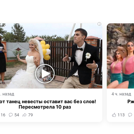
i
ч. назад
4 ч. назад
от танец невесты оставит вас без слов!
Рж
Пересмотрела 10 раз
116
54
79
113