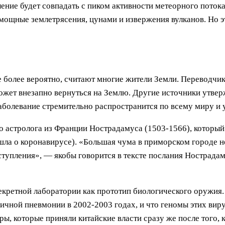
ение будет совпадать с пиком активности метеорного потока 
 мощные землетрясения, цунами и извержения вулканов. Но 
же более вероятно, считают многие жители Земли. Переводчи
ожет внезапно вернуться на Землю. Другие источники утвер
аболевание стремительно распространится по всему миру и 
го астролога из Франции Нострадамуса (1503-1566), который
ла о коронавирусе). «Большая чума в приморском городе не
еступления», — якобы говорится в тексте послания Нострада
секретной лаборатории как прототип биологического оружия.
ичной пневмонии в 2002-2003 годах, и что геномы этих вир
, которые приняли китайские власти сразу же после того, 