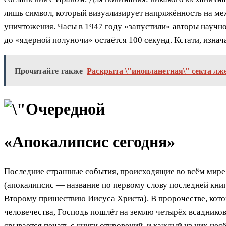
лишь символ, который визуализирует напряжённость на ме
уничтожения. Часы в 1947 году «запустили» авторы научн
до «ядерной полуночи» остаётся 100 секунд. Кстати, изнач
Прочитайте также
Раскрыта \"инопланетная\" секта лж
«Апокалипсис сегодня»
Последние страшные события, происходящие во всём мире
(апокалипсис — название по первому слову последней кни
Второму пришествию Иисуса Христа). В пророчестве, которо
человечества, Господь пошлёт на землю четырёх всадников
срывается печать с книги откровений, и каждый из них несё