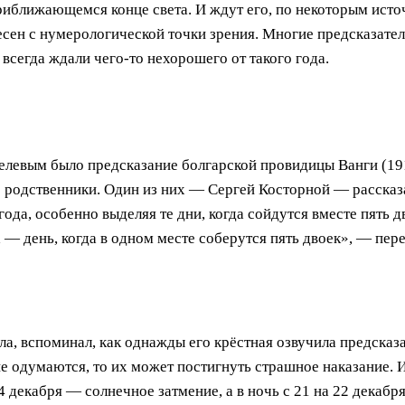
иближающемся конце света. И ждут его, по некоторым источн
сен с нумерологической точки зрения. Многие предсказател
сегда ждали чего-то нехорошего от такого года.
левым было предсказание болгарской провидицы Ванги (1911
ё родственники. Один из них — Сергей Косторной — рассказа
ода, особенно выделяя те дни, когда сойдутся вместе пять д
а — день, когда в одном месте соберутся пять двоек», — пе
а, вспоминал, как однажды его крёстная озвучила предсказа
 не одумаются, то их может постигнуть страшное наказание.
4 декабря — солнечное затмение, а в ночь с 21 на 22 декаб