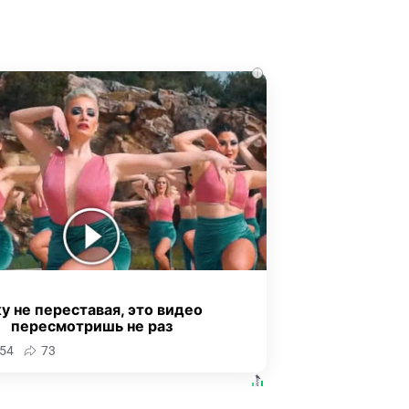
i
у не переставая, это видео
пересмотришь не раз
54
73