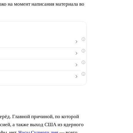
нако на момент написания материала во
i
i
i
i
ерёд. Главной причиной, по которой
сией, а также выход США из ядерного
фы, нет.
Часы Судного дня
— всего