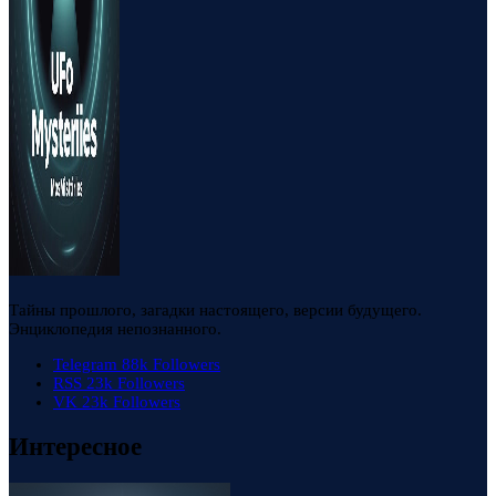
Тайны прошлого, загадки настоящего, версии будущего.
Энциклопедия непознанного.
Telegram
88k
Followers
RSS
23k
Followers
VK
23k
Followers
Интересное