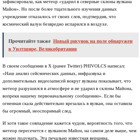
зафиксировала, как метеор «ударил в северные склоны вулкана
Майон». Но после более тщательного изучения данных
учреждение отказалось от своих слов, подтвердив, что
космический валун безвредно испарился в воздухе.
Прочитайте также
Новый рисунок на поле обнаружен
в Уилтшире, Великобритания
В своем сообщении в X (ранее Twitter) PHIVOLCS написал:
«Наш анализ сейсмических данных, инфразвука и
дополнительных видеозаписей вокруг вулкана показывает, что
метеор разрушился в атмосфере и не ударил в склоны Майона,
вопреки нашему первоначальному сообщению». Если бы
огненная скала действительно врезалась в вулкан, она оставила
бы огромный, неоспоримый след.
И хотя такое совпадение кажется чудом, вероятность того, что
метеор пересечется с вулканом Майон, на самом деле выше, чем
можно подумать. Эта печально известная вершина,