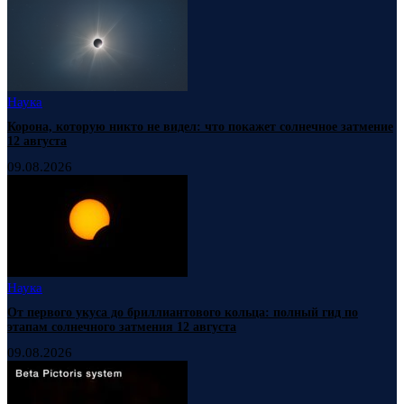
Наука
Корона, которую никто не видел: что покажет солнечное затмение
12 августа
09.08.2026
Наука
От первого укуса до бриллиантового кольца: полный гид по
этапам солнечного затмения 12 августа
09.08.2026