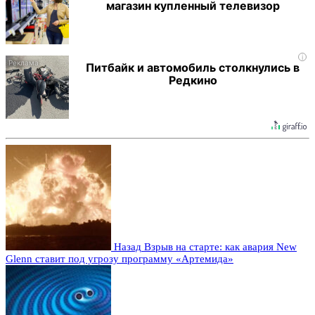
магазин купленный телевизор
i
Питбайк и автомобиль столкнулись в
Редкино
Назад
Взрыв на старте: как авария New
Glenn ставит под угрозу программу «Артемида»