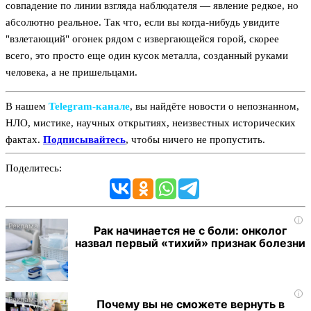
совпадение по линии взгляда наблюдателя — явление редкое, но
абсолютно реальное. Так что, если вы когда-нибудь увидите
"взлетающий" огонек рядом с извергающейся горой, скорее
всего, это просто еще один кусок металла, созданный руками
человека, а не пришельцами.
В нашем
Telegram‑канале
, вы найдёте новости о непознанном,
НЛО, мистике, научных открытиях, неизвестных исторических
фактах.
Подписывайтесь
, чтобы ничего не пропустить.
Поделитесь:
i
Рак начинается не с боли: онколог
назвал первый «тихий» признак болезни
i
Почему вы не сможете вернуть в