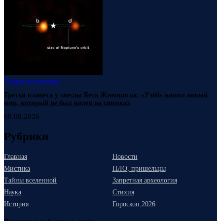
Тайны вселенной
Третья планета у звезды Бета Живописца: «Уэбб» нашел новый
мир, который не был виден на снимках
09.08.2026
Рубрики
Главная
Новости
Мистика
НЛО, пришельцы
Тайны вселенной
Запретная археология
Наука
Стихия
История
Гороскоп 2026