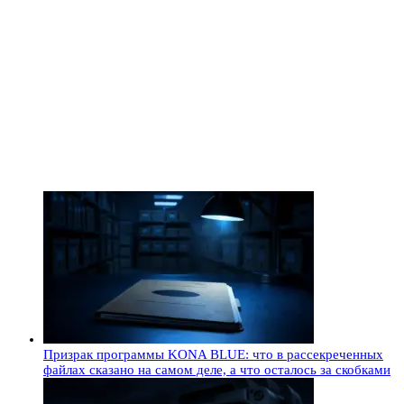
Призрак программы KONA BLUE: что в рассекреченных
файлах сказано на самом деле, а что осталось за скобками