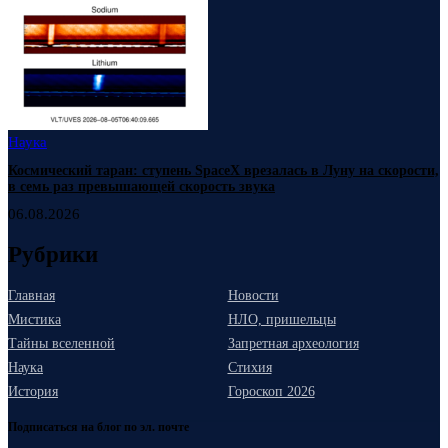
Наука
Космический таран: ступень SpaceX врезалась в Луну на скорости,
в семь раз превышающей скорость звука
06.08.2026
Рубрики
Главная
Новости
Мистика
НЛО, пришельцы
Тайны вселенной
Запретная археология
Наука
Стихия
История
Гороскоп 2026
Подписаться на блог по эл. почте