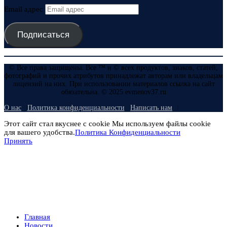
Email адрес
Подписаться
© Все права защищены. Все ™ и © всех продуктов, знаков, статей,
фотографий и прочих атрибутов принадлежат авторам или владельцам
лицензий на них. При использовании материалов ссылка на сайт
обязательна. © 2025 evmenov37.ru
О нас
Политика конфиденциальности
Написать нам
Этот сайт стал вкуснее с cookie Мы используем файлы cookie
для вашего удобства.
Политика Конфиденциальности
Принять
Главная
Новости