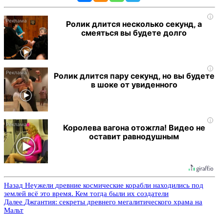
i
Ролик длится несколько секунд, а
смеяться вы будете долго
i
Ролик длится пару секунд, но вы будете
в шоке от увиденного
i
Королева вагона отожгла! Видео не
оставит равнодушным
Назад
Неужели древние космические корабли находились под
землей всё это время. Кем тогда были их создатели
Далее
Джгантия: секреты древнего мегалитического храма на
Мальт