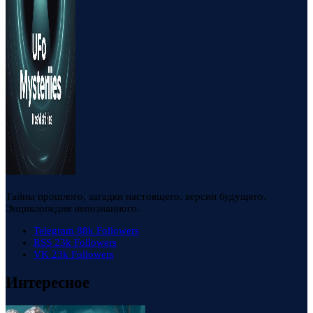
Тайны прошлого, загадки настоящего, версии будущего.
Энциклопедия непознанного.
Telegram
88k
Followers
RSS
23k
Followers
VK
23k
Followers
Интересное