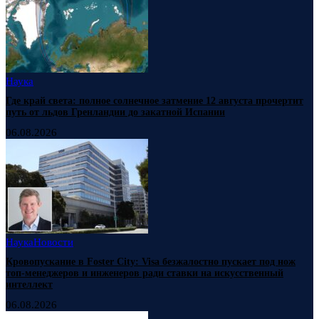
Наука
Где край света: полное солнечное затмение 12 августа прочертит
путь от льдов Гренландии до закатной Испании
06.08.2026
Наука
Новости
Кровопускание в Foster City: Visa безжалостно пускает под нож
топ-менеджеров и инженеров ради ставки на искусственный
интеллект
06.08.2026