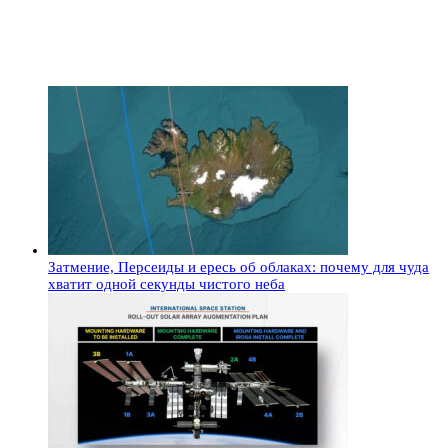
Затмение, Персеиды и ересь об облаках: почему для чуда
хватит одной секунды чистого неба