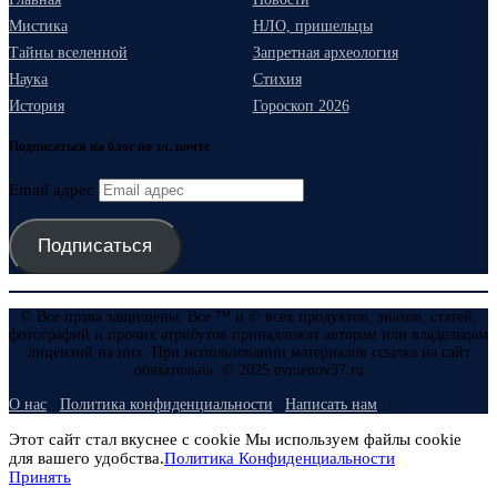
Мистика
НЛО, пришельцы
Тайны вселенной
Запретная археология
Наука
Стихия
История
Гороскоп 2026
Подписаться на блог по эл. почте
Email адрес
Подписаться
© Все права защищены. Все ™ и © всех продуктов, знаков, статей,
фотографий и прочих атрибутов принадлежат авторам или владельцам
лицензий на них. При использовании материалов ссылка на сайт
обязательна. © 2025 evmenov37.ru
О нас
Политика конфиденциальности
Написать нам
Этот сайт стал вкуснее с cookie Мы используем файлы cookie
для вашего удобства.
Политика Конфиденциальности
Принять