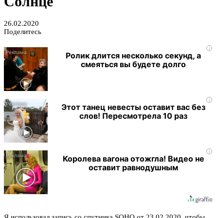
Солнце
26.02.2020
Поделитесь
i
Ролик длится несколько секунд, а
смеяться вы будете долго
i
Этот танец невесты оставит вас без
слов! Пересмотрела 10 раз
i
Королева вагона отожгла! Видео не
оставит равнодушным
Я использовал запись со спутника SOHO от 23.02.2020, чтобы