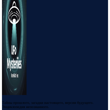
Тайны прошлого, загадки настоящего, версии будущего.
Энциклопедия непознанного.