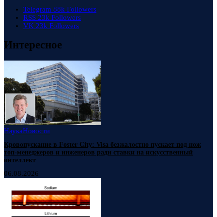
Telegram
88k
Followers
RSS
23k
Followers
VK
23k
Followers
Интересное
Наука
Новости
Кровопускание в Foster City: Visa безжалостно пускает под нож
топ-менеджеров и инженеров ради ставки на искусственный
интеллект
06.08.2026