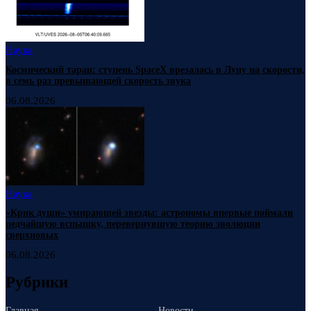
Наука
Космический таран: ступень SpaceX врезалась в Луну на скорости,
в семь раз превышающей скорость звука
06.08.2026
Наука
«Крик души» умирающей звезды: астрономы впервые поймали
редчайшую вспышку, перевернувшую теорию эволюции
сверхновых
06.08.2026
Рубрики
Главная
Новости