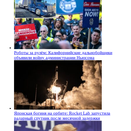
Роботы за рулём: Калифорнийские дальнобойщики
объявили войну администрации Ньюсома
Японская богиня на орбите: Rocket Lab запустила
радарный спутник после месячной задержки